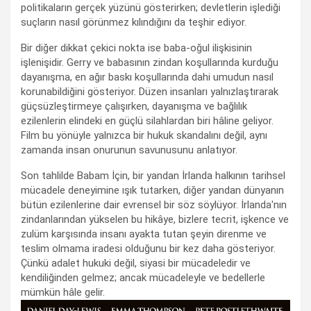
politikaların gerçek yüzünü gösterirken; devletlerin işlediği
suçların nasıl görünmez kılındığını da teşhir ediyor.
Bir diğer dikkat çekici nokta ise baba-oğul ilişkisinin
işlenişidir. Gerry ve babasının zindan koşullarında kurduğu
dayanışma, en ağır baskı koşullarında dahi umudun nasıl
korunabildiğini gösteriyor. Düzen insanları yalnızlaştırarak
güçsüzleştirmeye çalışırken, dayanışma ve bağlılık
ezilenlerin elindeki en güçlü silahlardan biri hâline geliyor.
Film bu yönüyle yalnızca bir hukuk skandalını değil, aynı
zamanda insan onurunun savunusunu anlatıyor.
Son tahlilde Babam İçin, bir yandan İrlanda halkının tarihsel
mücadele deneyimine ışık tutarken, diğer yandan dünyanın
bütün ezilenlerine dair evrensel bir söz söylüyor. İrlanda'nın
zindanlarından yükselen bu hikâye, bizlere tecrit, işkence ve
zulüm karşısında insanı ayakta tutan şeyin direnme ve
teslim olmama iradesi olduğunu bir kez daha gösteriyor.
Çünkü adalet hukuki değil, siyasi bir mücadeledir ve
kendiliğinden gelmez; ancak mücadeleyle ve bedellerle
mümkün hâle gelir.