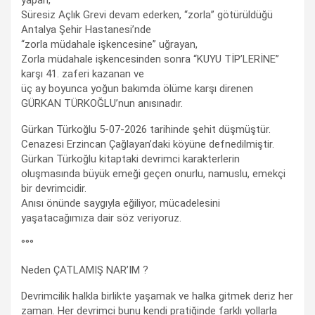
Süresiz Açlık Grevi devam ederken, “zorla” götürüldüğü
Antalya Şehir Hastanesi’nde
“zorla müdahale işkencesine” uğrayan,
Zorla müdahale işkencesinden sonra “KUYU TİP’LERİNE”
karşı 41. zaferi kazanan ve
üç ay boyunca yoğun bakımda ölüme karşı direnen
GÜRKAN TÜRKOĞLU’nun anısınadır.
Gürkan Türkoğlu 5-07-2026 tarihinde şehit düşmüştür.
Cenazesi Erzincan Çağlayan’daki köyüne defnedilmiştir.
Gürkan Türkoğlu kitaptaki devrimci karakterlerin
oluşmasında büyük emeği geçen onurlu, namuslu, emekçi
bir devrimcidir.
Anısı önünde saygıyla eğiliyor, mücadelesini
yaşatacağımıza dair söz veriyoruz.
°°°
Neden ÇATLAMIŞ NAR’IM ?
Devrimcilik halkla birlikte yaşamak ve halka gitmek deriz her
zaman. Her devrimci bunu kendi pratiğinde farklı yollarla