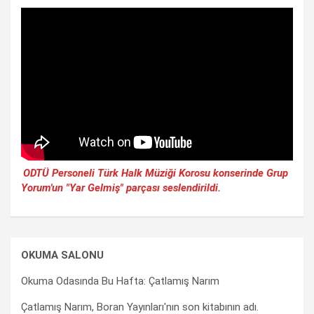
ODTÜ Personeli Türk Halk Müziği Korosu konserinde Grup
Yorum'un "Yar Gelmiş" parçası seslendirildi.
OKUMA SALONU
Okuma Odasında Bu Hafta: Çatlamış Narım
Çatlamış Narım, Boran Yayınları'nın son kitabının adı.