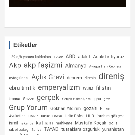
Etiketler
ABD
Adalet istiyoruz
adalet
129 a/b yasası kaldırılsın
129ab
akp faşizmi
Akp
Almanya
Avrupa Halk Cephesi
direniş
Açlık Grevi
deprem
aytaç ünsal
direnis
emperyalizm
ebru timtik
filistin
EYLEM
gerçek
fransa
gha
Gazze
Gerçek Haber Ajansı
grev
Grup Yorum
gözaltı
Gökhan Yıldırım
Halkın
Helin Bölek
HHB
ibrahim gökçek
Avukatları
Halkın Hukuk Bürosu
katliam
israil
Mustafa Koçak
mahkeme
polis
işkence
TAYAD
tutsaklara ozgurluk
yunanistan
sibel balaç
Suriye