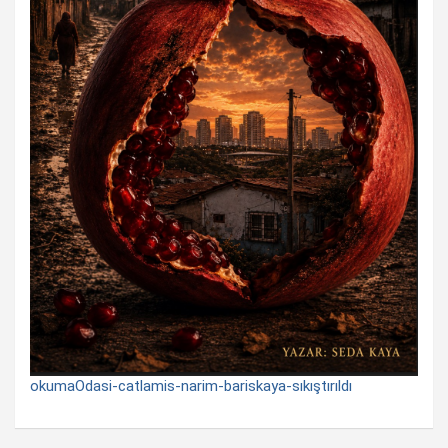
okumaOdasi-catlamis-narim-bariskaya-sıkıştırıldı