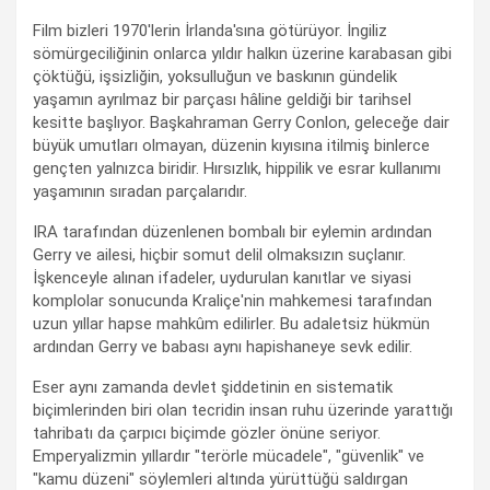
Film bizleri 1970'lerin İrlanda'sına götürüyor. İngiliz
sömürgeciliğinin onlarca yıldır halkın üzerine karabasan gibi
çöktüğü, işsizliğin, yoksulluğun ve baskının gündelik
yaşamın ayrılmaz bir parçası hâline geldiği bir tarihsel
kesitte başlıyor. Başkahraman Gerry Conlon, geleceğe dair
büyük umutları olmayan, düzenin kıyısına itilmiş binlerce
gençten yalnızca biridir. Hırsızlık, hippilik ve esrar kullanımı
yaşamının sıradan parçalarıdır.
IRA tarafından düzenlenen bombalı bir eylemin ardından
Gerry ve ailesi, hiçbir somut delil olmaksızın suçlanır.
İşkenceyle alınan ifadeler, uydurulan kanıtlar ve siyasi
komplolar sonucunda Kraliçe'nin mahkemesi tarafından
uzun yıllar hapse mahkûm edilirler. Bu adaletsiz hükmün
ardından Gerry ve babası aynı hapishaneye sevk edilir.
Eser aynı zamanda devlet şiddetinin en sistematik
biçimlerinden biri olan tecridin insan ruhu üzerinde yarattığı
tahribatı da çarpıcı biçimde gözler önüne seriyor.
Emperyalizmin yıllardır "terörle mücadele", "güvenlik" ve
"kamu düzeni" söylemleri altında yürüttüğü saldırgan