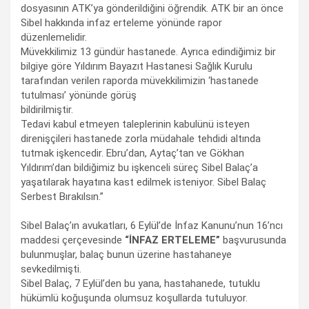
dosyasının ATK’ya gönderildiğini öğrendik. ATK bir an önce
Sibel hakkında infaz erteleme yönünde rapor
düzenlemelidir.
Müvekkilimiz 13 gündür hastanede. Ayrıca edindiğimiz bir
bilgiye göre Yıldırım Bayazıt Hastanesi Sağlık Kurulu
tarafından verilen raporda müvekkilimizin ‘hastanede
tutulması’ yönünde görüş
bildirilmiştir.
Tedavi kabul etmeyen taleplerinin kabulünü isteyen
direnişçileri hastanede zorla müdahale tehdidi altında
tutmak işkencedir. Ebru’dan, Aytaç’tan ve Gökhan
Yıldırım’dan bildiğimiz bu işkenceli süreç Sibel Balaç’a
yaşatılarak hayatına kast edilmek isteniyor. Sibel Balaç
Serbest Bırakılsın.”
Sibel Balaç’ın avukatları, 6 Eylül’de İnfaz Kanunu’nun 16’ncı
maddesi çerçevesinde
“İNFAZ ERTELEME”
başvurusunda
bulunmuşlar, balaç bunun üzerine hastahaneye
sevkedilmişti.
Sibel Balaç, 7 Eylül’den bu yana, hastahanede, tutuklu
hükümlü koğuşunda olumsuz koşullarda tutuluyor.