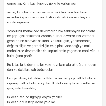
somutlar. Kimi kapı kapı gezip kitle çalışması
yapar, kimi hazır emek verilmiş ilişkileri geliştirir, kimi
esnafın kapısını aşındırır.. halka gitmek kavramı hayatın
içinde öğrenilir.
Yoksul bir mahallede devrimcileri hiç tanımayan insanlara
ne yaptığını anlatmak zordur; bu her devrimcinin vermesi
gereken bir sınavdır aslında. Yoksulluğun, yozlaşmanın,
değersizliğin ve çaresizliğin en çıplak yaşandığı yoksul
mahallerde devrimciler de kapitalizmin yaşamda nasıl vücut
bulduğunu görür.
Bu kitapta ki devrimciler yüzmeyi tam olarak öğrenmeden
denize daldılar, kah boğuldular,
kah yüzdüler, kah dibe battılar.. ama her şeyi halkla birlikte
öğrenip halkla birlikte aştılar. İlk defa uyuşturucu kullanan
gençlerle tanıştılar,
ilk defa tacize uğrayıp dayak yediler,
ilk defa odun kırıp soba yaktılar,