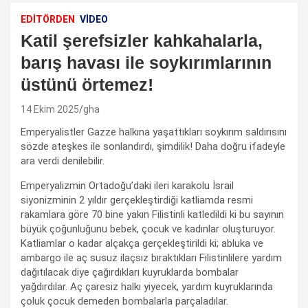
EDİTÖRDEN
VIDEO
Katil şerefsizler kahkahalarla,
barış havası ile soykırımlarının
üstünü örtemez!
14 Ekim 2025
gha
Emperyalistler Gazze halkına yaşattıkları soykırım saldırısını
sözde ateşkes ile sonlandırdı, şimdilik! Daha doğru ifadeyle
ara verdi denilebilir.
Emperyalizmin Ortadoğu’daki ileri karakolu İsrail
siyonizminin 2 yıldır gerçekleştirdiği katliamda resmi
rakamlara göre 70 bine yakın Filistinli katledildi ki bu sayının
büyük çoğunluğunu bebek, çocuk ve kadınlar oluşturuyor.
Katliamlar o kadar alçakça gerçekleştirildi ki; abluka ve
ambargo ile aç susuz ilaçsız bıraktıkları Filistinlilere yardım
dağıtılacak diye çağırdıkları kuyruklarda bombalar
yağdırdılar. Aç çaresiz halkı yiyecek, yardım kuyruklarında
çoluk çocuk demeden bombalarla parçaladılar.