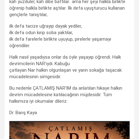
kah yüzdüler, kah dibe battılar.. ama her şeyi halkla birlikte
öğrenip halkla birlikte aştılar. İlk defa uyuşturucu kullanan
gençlerle tanıştılar,
ilk defa tacize uğrayıp dayak yediler,
ilk defa odun kırıp soba yaktılar,
ilk defa farelerle birlikte uyuyup, pirelerle yaşamayı
öğrendiler.
Halk nasıl yaşadıysa onlar da öyle yaşayıp öğrendi. Halk
devrimcilerin NAR’ıydı. Kabuğu
çatlayan Nar halkın olgunlaşan ve yarın sokağa taşacak
mücadelesinin simgesidir.
Bu nedenle ÇATLAMIŞ NAR’IM da anlatılan hikaye halkın
devrim mücadelesine katılacağının müjdesidir. Tüm
halkımıza iyi okumalar dileriz.
Dr. Barış Kaya