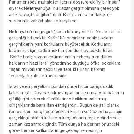
Parlamentoda muhalefer liderini göstererek “iyi bir insan”
diyerek Netenyahu’ya “bu kadar gergin olmana gerek yok
artık savaşta değilsin” dedi. Bu sözleri salondaki katil
sürüsünün kahkahaları ile karşılandı.
Netenyahu’nun gerginliği asla bitmeyecektir. Ne de İsrail’in
gerginliği bitecektir. Katlettiği onbinlerin adalet özlemi
gerginliklerini yani korkularını büyütecektir. Korkularını
bastırmak için katletmekten geri durmayacaktır İsrail.
Sahte barış rüzgarı estirmelerinin sebebi; tüm dünya
halklarının Nazi İsrail yönetimine duyduğu öfke, sokaklara
taşan milyonların tepkisi ve tabii ki Filistin halkının
teslimiyeti kabul etmemesidir.
İsrail ve emperyalizm bundan önce hiçbir barışa sadık
kalmamıştır. Doymak bilmez iştahları ile dünyayı babalarının
çiftliği gibi görerek dilediklerinde halklara saldırmış
sıkıştıklarında barış ilan etmişlerdir… Bugün de asıl olarak
ilan ettikleri barış hedefledikleri Filistin ve Gazze hayali için
gerçekleştirdikleri katliama karşı oluşan tepkiyi dindirmek,
zaman kazanmak içindir. Tüm dünya halklarının önündeki
görev benzer katliamların gerçekleşmemesi için