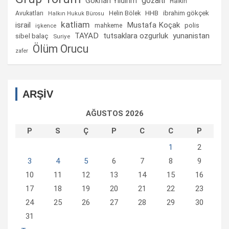
gözaltı
Gökhan Yıldırım
Halkın
Helin Bölek
HHB
ibrahim gökçek
Avukatları
Halkın Hukuk Bürosu
katliam
israil
Mustafa Koçak
mahkeme
polis
işkence
TAYAD
tutsaklara ozgurluk
yunanistan
sibel balaç
Suriye
Ölüm Orucu
zafer
ARŞİV
AĞUSTOS 2026
P
S
Ç
P
C
C
P
1
2
3
4
5
6
7
8
9
10
11
12
13
14
15
16
17
18
19
20
21
22
23
24
25
26
27
28
29
30
31