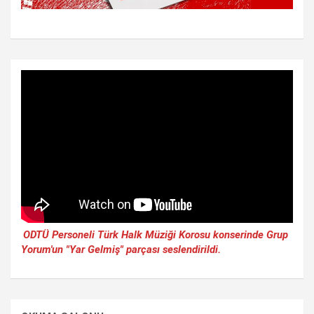
ODTÜ Personeli Türk Halk Müziği Korosu konserinde Grup
Yorum'un "Yar Gelmiş" parçası seslendirildi.