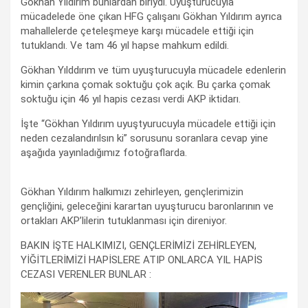
Gökhan Yıldırım bunlardan biriydi. Uyuşturucuyla
mücadelede öne çıkan HFG çalışanı Gökhan Yıldırım ayrıca
mahallelerde çeteleşmeye karşı mücadele ettiği için
tutuklandı. Ve tam 46 yıl hapse mahkum edildi.
Gökhan Yılddırım ve tüm uyuşturucuyla mücadele edenlerin
kimin çarkına çomak soktuğu çok açık. Bu çarka çomak
soktuğu için 46 yıl hapis cezası verdi AKP iktidarı.
İşte “Gökhan Yıldırım uyuştyurucuyla mücadele ettiği için
neden cezalandırılsın ki” sorusunu soranlara cevap yine
aşağıda yayınladığımız fotoğraflarda.
Gökhan Yıldırım halkımızı zehirleyen, gençlerimizin
gençliğini, geleceğini karartan uyuşturucu baronlarının ve
ortakları AKP’lilerin tutuklanması için direniyor.
BAKIN İŞTE HALKIMIZI, GENÇLERİMİZİ ZEHİRLEYEN,
YİĞİTLERİMİZİ HAPİSLERE ATIP ONLARCA YIL HAPİS
CEZASI VERENLER BUNLAR :