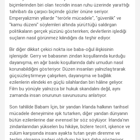
biçimlerinden biri olan tecridin insan ruhu üzerinde yarattığı
tahribatı da çarpıcı biçimde gözler önüne seriyor.
Emperyalizmin yıllardır "terörle mücadele", "güvenlik" ve
"kamu düzeni" söylemleri altında yürüttüğü saldırgan
politikaların gerçek yüzünü gösterirken; devletlerin işlediği
suçların nasıl görünmez kılındığını da teşhir ediyor.
Bir diğer dikkat çekici nokta ise baba-oğul ilişkisinin
işlenişidir. Gerry ve babasının zindan koşullarında kurduğu
dayanışma, en ağır baskı koşullarında dahi umudun nasıl
korunabildiğini gösteriyor. Düzen insanları yalnızlaştırarak
güçsüzleştirmeye çalışırken, dayanışma ve bağlılık
ezilenlerin elindeki en güçlü silahlardan biri hâline geliyor.
Film bu yönüyle yalnızca bir hukuk skandalını değil, aynı
zamanda insan onurunun savunusunu anlatıyor.
Son tahlilde Babam İçin, bir yandan İrlanda halkının tarihsel
mücadele deneyimine ışık tutarken, diğer yandan dünyanın
bütün ezilenlerine dair evrensel bir söz söylüyor. İrlanda'nın
zindanlarından yükselen bu hikâye, bizlere tecrit, işkence ve
zulüm karşısında insanı ayakta tutan şeyin direnme ve
teslim olmama iradesi olduğunu bir kez daha gösteriyor.