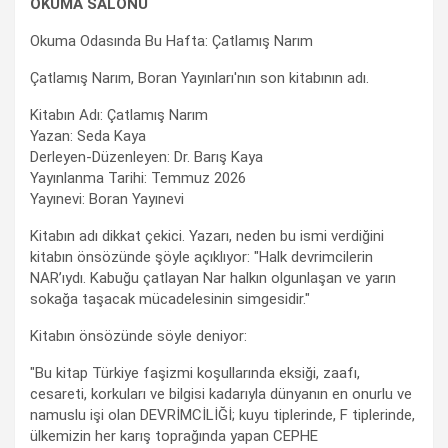
OKUMA SALONU
Okuma Odasında Bu Hafta: Çatlamış Narım
Çatlamış Narım, Boran Yayınları'nın son kitabının adı.
Kitabın Adı: Çatlamış Narım
Yazan: Seda Kaya
Derleyen-Düzenleyen: Dr. Barış Kaya
Yayınlanma Tarihi: Temmuz 2026
Yayınevi: Boran Yayınevi
Kitabın adı dikkat çekici. Yazarı, neden bu ismi verdiğini
kitabın önsözünde şöyle açıklıyor: "Halk devrimcilerin
NAR’ıydı. Kabuğu çatlayan Nar halkın olgunlaşan ve yarın
sokağa taşacak mücadelesinin simgesidir."
Kitabın önsözünde söyle deniyor:
"Bu kitap Türkiye faşizmi koşullarında eksiği, zaafı,
cesareti, korkuları ve bilgisi kadarıyla dünyanın en onurlu ve
namuslu işi olan DEVRİMCİLİĞİ; kuyu tiplerinde, F tiplerinde,
ülkemizin her karış toprağında yapan CEPHE