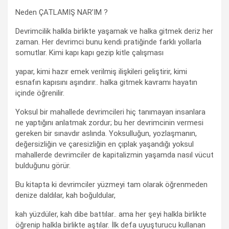
Neden ÇATLAMIŞ NAR’IM ?
Devrimcilik halkla birlikte yaşamak ve halka gitmek deriz her
zaman. Her devrimci bunu kendi pratiğinde farklı yollarla
somutlar. Kimi kapı kapı gezip kitle çalışması
yapar, kimi hazır emek verilmiş ilişkileri geliştirir, kimi
esnafın kapısını aşındırır.. halka gitmek kavramı hayatın
içinde öğrenilir.
Yoksul bir mahallede devrimcileri hiç tanımayan insanlara
ne yaptığını anlatmak zordur; bu her devrimcinin vermesi
gereken bir sınavdır aslında. Yoksulluğun, yozlaşmanın,
değersizliğin ve çaresizliğin en çıplak yaşandığı yoksul
mahallerde devrimciler de kapitalizmin yaşamda nasıl vücut
bulduğunu görür.
Bu kitapta ki devrimciler yüzmeyi tam olarak öğrenmeden
denize daldılar, kah boğuldular,
kah yüzdüler, kah dibe battılar.. ama her şeyi halkla birlikte
öğrenip halkla birlikte aştılar. İlk defa uyuşturucu kullanan