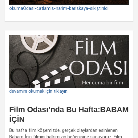
okumaOdasi-catlamis-narim-bariskaya-sıkıştırıldı
devamını okumak için tıklayın
Film Odası’nda Bu Hafta:BABAM
İÇİN
Bu hafta film köşemizde, gerçek olaylardan esinlenen
Babam İçin filmini halkımızın beğenisine sunuyoruz. Film,