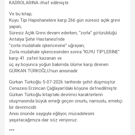
KADROLARINA ithaf edilmiştir.
Ve bu kitap;
Kuyu Tipi Hapishanelere karşı 266 gün süresiz açlık grevi
yapan,
Süresiz Açlık Grevi devam ederken, “zorla” götürüldüğü
Antalya Şehir Hastanesi’nde
“zorla müdahale işkencesine” uğrayan,
Zorla müdahale işkencesinden sonra “KUYU TİP’LERİNE”
karşı 41. zaferi kazanan ve
üç ay boyunca yoğun bakımda ölüme karşı direnen
GÜRKAN TÜRKOĞLU’nun anısınadır.
Gürkan Türkoğlu 5-07-2026 tarihinde şehit düşmüştür.
Cenazesi Erzincan Çağlayan’daki köyüne defnedilmiştir.
Gürkan Türkoğlu kitaptaki devrimci karakterlerin
oluşmasında büyük emeği geçen onurlu, namuslu, emekçi
bir devrimcidir.
Anısı önünde saygıyla eğiliyor, mücadelesini
yaşatacağımıza dair söz veriyoruz.
°°°