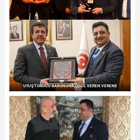
UYUŞTURUCU BARONUNA ÖDÜL VEREN VERENE