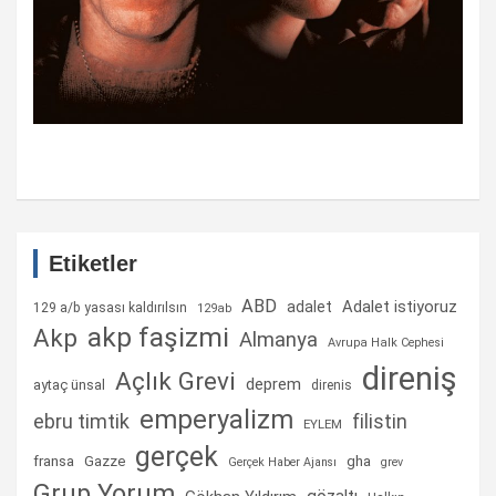
Etiketler
ABD
Adalet istiyoruz
adalet
129 a/b yasası kaldırılsın
129ab
akp faşizmi
Akp
Almanya
Avrupa Halk Cephesi
direniş
Açlık Grevi
deprem
aytaç ünsal
direnis
emperyalizm
ebru timtik
filistin
EYLEM
gerçek
fransa
gha
Gazze
Gerçek Haber Ajansı
grev
Grup Yorum