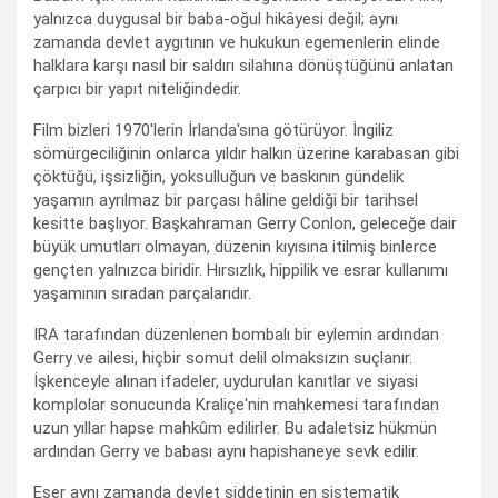
yalnızca duygusal bir baba-oğul hikâyesi değil; aynı
zamanda devlet aygıtının ve hukukun egemenlerin elinde
halklara karşı nasıl bir saldırı silahına dönüştüğünü anlatan
çarpıcı bir yapıt niteliğindedir.
Film bizleri 1970'lerin İrlanda'sına götürüyor. İngiliz
sömürgeciliğinin onlarca yıldır halkın üzerine karabasan gibi
çöktüğü, işsizliğin, yoksulluğun ve baskının gündelik
yaşamın ayrılmaz bir parçası hâline geldiği bir tarihsel
kesitte başlıyor. Başkahraman Gerry Conlon, geleceğe dair
büyük umutları olmayan, düzenin kıyısına itilmiş binlerce
gençten yalnızca biridir. Hırsızlık, hippilik ve esrar kullanımı
yaşamının sıradan parçalarıdır.
IRA tarafından düzenlenen bombalı bir eylemin ardından
Gerry ve ailesi, hiçbir somut delil olmaksızın suçlanır.
İşkenceyle alınan ifadeler, uydurulan kanıtlar ve siyasi
komplolar sonucunda Kraliçe'nin mahkemesi tarafından
uzun yıllar hapse mahkûm edilirler. Bu adaletsiz hükmün
ardından Gerry ve babası aynı hapishaneye sevk edilir.
Eser aynı zamanda devlet şiddetinin en sistematik