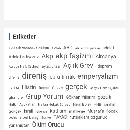
Etiketler
ABD
adalet
129 a/b yasası kaldırılsın
129ab
abd emperyalizmi
akp faşizmi
Akp
Almanya
Adalet istiyoruz
Açlık Grevi
deprem
aytaç ünsal
Avrupa Halk Cephesi
direniş
emperyalizm
ebru timtik
direnis
gerçek
filistin
fransa
Gazze
EYLEM
Gerçek Haber Ajansı
Grup Yorum
gözaltı
gha
Gökhan Yıldırım
grev
Helin Bölek
HHB
ibrahim
Halkın Avukatları
Halkın Hukuk Bürosu
katliam
israil
Mustafa Koçak
gökçek
mahkeme
işkence
TAYAD
tutsaklara ozgurluk
sibel balaç
polis
Suriye
Ölüm Orucu
yunanistan