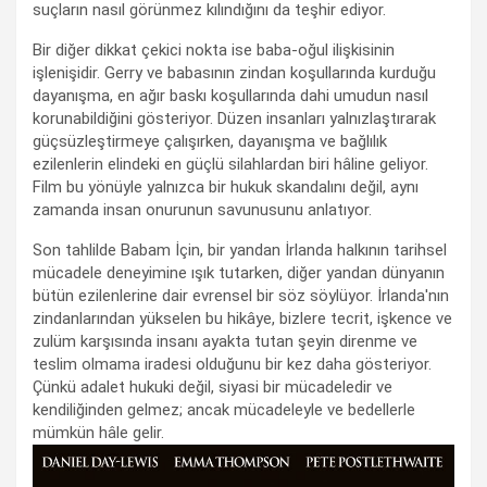
suçların nasıl görünmez kılındığını da teşhir ediyor.
Bir diğer dikkat çekici nokta ise baba-oğul ilişkisinin
işlenişidir. Gerry ve babasının zindan koşullarında kurduğu
dayanışma, en ağır baskı koşullarında dahi umudun nasıl
korunabildiğini gösteriyor. Düzen insanları yalnızlaştırarak
güçsüzleştirmeye çalışırken, dayanışma ve bağlılık
ezilenlerin elindeki en güçlü silahlardan biri hâline geliyor.
Film bu yönüyle yalnızca bir hukuk skandalını değil, aynı
zamanda insan onurunun savunusunu anlatıyor.
Son tahlilde Babam İçin, bir yandan İrlanda halkının tarihsel
mücadele deneyimine ışık tutarken, diğer yandan dünyanın
bütün ezilenlerine dair evrensel bir söz söylüyor. İrlanda'nın
zindanlarından yükselen bu hikâye, bizlere tecrit, işkence ve
zulüm karşısında insanı ayakta tutan şeyin direnme ve
teslim olmama iradesi olduğunu bir kez daha gösteriyor.
Çünkü adalet hukuki değil, siyasi bir mücadeledir ve
kendiliğinden gelmez; ancak mücadeleyle ve bedellerle
mümkün hâle gelir.