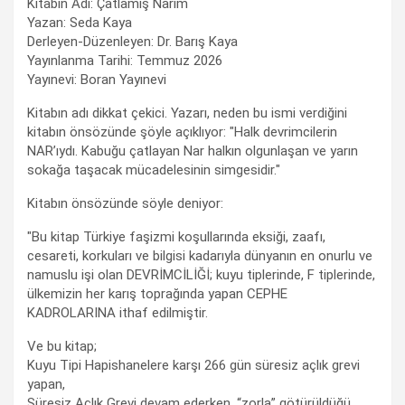
Kitabın Adı: Çatlamış Narım
Yazan: Seda Kaya
Derleyen-Düzenleyen: Dr. Barış Kaya
Yayınlanma Tarihi: Temmuz 2026
Yayınevi: Boran Yayınevi
Kitabın adı dikkat çekici. Yazarı, neden bu ismi verdiğini
kitabın önsözünde şöyle açıklıyor: "Halk devrimcilerin
NAR’ıydı. Kabuğu çatlayan Nar halkın olgunlaşan ve yarın
sokağa taşacak mücadelesinin simgesidir."
Kitabın önsözünde söyle deniyor:
"Bu kitap Türkiye faşizmi koşullarında eksiği, zaafı,
cesareti, korkuları ve bilgisi kadarıyla dünyanın en onurlu ve
namuslu işi olan DEVRİMCİLİĞİ; kuyu tiplerinde, F tiplerinde,
ülkemizin her karış toprağında yapan CEPHE
KADROLARINA ithaf edilmiştir.
Ve bu kitap;
Kuyu Tipi Hapishanelere karşı 266 gün süresiz açlık grevi
yapan,
Süresiz Açlık Grevi devam ederken, “zorla” götürüldüğü