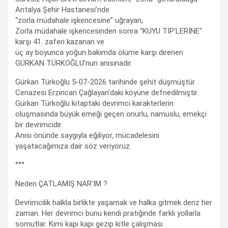
Antalya Şehir Hastanesi’nde
“zorla müdahale işkencesine” uğrayan,
Zorla müdahale işkencesinden sonra “KUYU TİP’LERİNE”
karşı 41. zaferi kazanan ve
üç ay boyunca yoğun bakımda ölüme karşı direnen
GÜRKAN TÜRKOĞLU’nun anısınadır.
Gürkan Türkoğlu 5-07-2026 tarihinde şehit düşmüştür.
Cenazesi Erzincan Çağlayan’daki köyüne defnedilmiştir.
Gürkan Türkoğlu kitaptaki devrimci karakterlerin
oluşmasında büyük emeği geçen onurlu, namuslu, emekçi
bir devrimcidir.
Anısı önünde saygıyla eğiliyor, mücadelesini
yaşatacağımıza dair söz veriyoruz.
°°°
Neden ÇATLAMIŞ NAR’IM ?
Devrimcilik halkla birlikte yaşamak ve halka gitmek deriz her
zaman. Her devrimci bunu kendi pratiğinde farklı yollarla
somutlar. Kimi kapı kapı gezip kitle çalışması