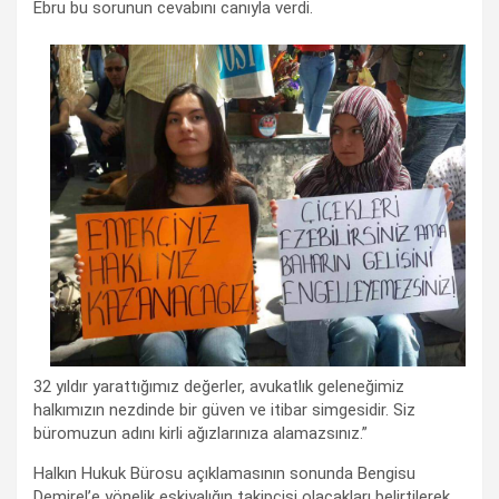
Ebru bu sorunun cevabını canıyla verdi.
32 yıldır yarattığımız değerler, avukatlık geleneğimiz
halkımızın nezdinde bir güven ve itibar simgesidir. Siz
büromuzun adını kirli ağızlarınıza alamazsınız.”
Halkın Hukuk Bürosu açıklamasının sonunda Bengisu
Demirel’e yönelik eşkiyalığın takipçisi olacakları belirtilerek