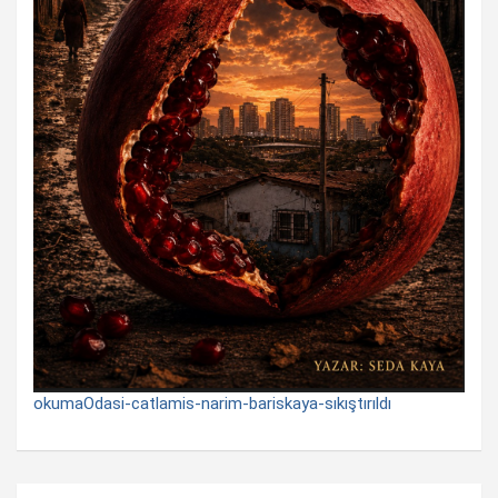
okumaOdasi-catlamis-narim-bariskaya-sıkıştırıldı