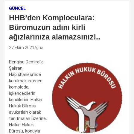
GÜNCEL
HHB’den Komploculara:
Büromuzun adını kirli
ağızlarınıza alamazsınız!..
27 Ekim 2021
gha
Bengisu Demirel’e
Şakran
Hapishanesi’nde
kurulmak istenen
komploda,
işkencecilerin
kendilerini Halkın
Hukuk Bürosu
avukatları olarak
tanıtmaları üzerine,
Halkın Hukuk
Bürosu, konuyla