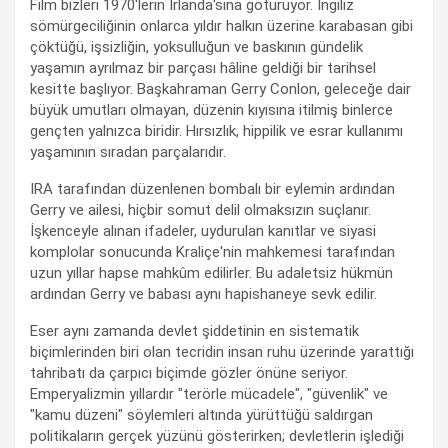
Film bizleri 1970'lerin İrlanda'sına götürüyor. İngiliz
sömürgeciliğinin onlarca yıldır halkın üzerine karabasan gibi
çöktüğü, işsizliğin, yoksulluğun ve baskının gündelik
yaşamın ayrılmaz bir parçası hâline geldiği bir tarihsel
kesitte başlıyor. Başkahraman Gerry Conlon, geleceğe dair
büyük umutları olmayan, düzenin kıyısına itilmiş binlerce
gençten yalnızca biridir. Hırsızlık, hippilik ve esrar kullanımı
yaşamının sıradan parçalarıdır.
IRA tarafından düzenlenen bombalı bir eylemin ardından
Gerry ve ailesi, hiçbir somut delil olmaksızın suçlanır.
İşkenceyle alınan ifadeler, uydurulan kanıtlar ve siyasi
komplolar sonucunda Kraliçe'nin mahkemesi tarafından
uzun yıllar hapse mahkûm edilirler. Bu adaletsiz hükmün
ardından Gerry ve babası aynı hapishaneye sevk edilir.
Eser aynı zamanda devlet şiddetinin en sistematik
biçimlerinden biri olan tecridin insan ruhu üzerinde yarattığı
tahribatı da çarpıcı biçimde gözler önüne seriyor.
Emperyalizmin yıllardır "terörle mücadele", "güvenlik" ve
"kamu düzeni" söylemleri altında yürüttüğü saldırgan
politikaların gerçek yüzünü gösterirken; devletlerin işlediği