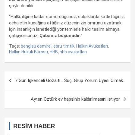
şöyle denildi:
“Halkı, iliğine kadar sömürdüğünüz, sokaklarda katlettiğiniz,
cehaletin kucağına attığınız düzeninizin ömrünü uzatmak
için insanlığın lanetlediği yöntemlerle halkı teslim almaya
çalışıyorsunuz.
Çabanız boşunadır.
”
Tags:
bengisu demirel
,
ebru timtik
,
Halkın Avukatları
,
Halkın Hukuk Bürosu
,
HHB
,
hhb avukatları
Yazı
7 Gün İşkenceli Gözaltı… Suç: Grup Yorum Üyesi Olmak..
dolaşımı
Ayten Öztürk ev hapsinin kaldırılmasını istiyor
RESİM HABER