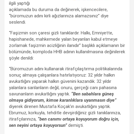
ilgili yaptığı
açıklamada bu duruma da değinerek, işkencecilere,
“büromuzun adını kirli ağızlarınıza alamazsınız” diye
seslendi.
“Faşizmin son çaresi gizli tanıklardır. Halkı, Emniyette,
hapishanede, mahkemede yalan beyanları kabul etmeye
zorlamak faşizmin acizliğinin ilanıdır” başlıklı açıklamanın bir
bölümünde, komploda HHB adının kullanılmasına değinilerek
şöyle denildi:
“Büromuzun adını kullanarak itirafçılaştırma politikalarında
sonuç almaya çalışanlara hatırlatıyoruz: 32 yıldır halkın
avukatlığını yaparak halkın güvenini kazandık. 32 yıldır
yalanlara sarılanların değil, onuru, gerçeği canı pahasına
savunanların avukatlığını yaptık.
“Ben sabahlara güneş
olmaya gidiyorum, kimse karanlıklara uyanmasın diye”
diyerek direnen Mustafa Koçak’ın avukatlığını yaptık.
Ebrumuz, korkuyla, tehditle devşirdiğiniz gizli tanıklarınıza,
itirafçılarınıza,
“ben canımı ortaya koyuyorum doğru için,
sen neyini ortaya koyuyorsun”
demişti.