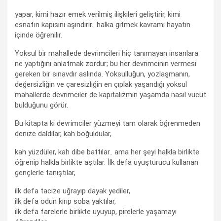
yapar, kimi hazır emek verilmiş ilişkileri geliştirir, kimi
esnafın kapısını aşındırır.. halka gitmek kavramı hayatın
içinde öğrenilir.
Yoksul bir mahallede devrimcileri hiç tanımayan insanlara
ne yaptığını anlatmak zordur; bu her devrimcinin vermesi
gereken bir sınavdır aslında. Yoksulluğun, yozlaşmanın,
değersizliğin ve çaresizliğin en çıplak yaşandığı yoksul
mahallerde devrimciler de kapitalizmin yaşamda nasıl vücut
bulduğunu görür.
Bu kitapta ki devrimciler yüzmeyi tam olarak öğrenmeden
denize daldılar, kah boğuldular,
kah yüzdüler, kah dibe battılar.. ama her şeyi halkla birlikte
öğrenip halkla birlikte aştılar. İlk defa uyuşturucu kullanan
gençlerle tanıştılar,
ilk defa tacize uğrayıp dayak yediler,
ilk defa odun kırıp soba yaktılar,
ilk defa farelerle birlikte uyuyup, pirelerle yaşamayı