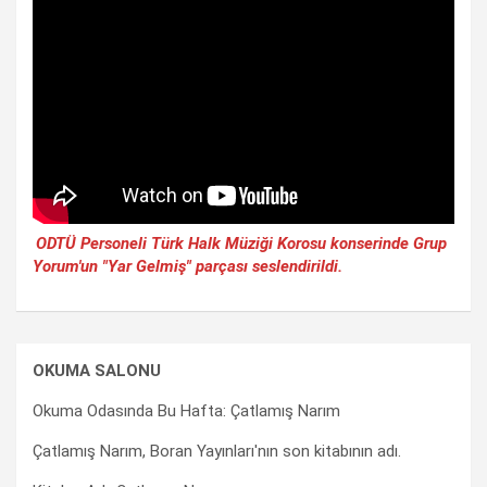
ODTÜ Personeli Türk Halk Müziği Korosu konserinde Grup
Yorum'un "Yar Gelmiş" parçası seslendirildi.
OKUMA SALONU
Okuma Odasında Bu Hafta: Çatlamış Narım
Çatlamış Narım, Boran Yayınları'nın son kitabının adı.