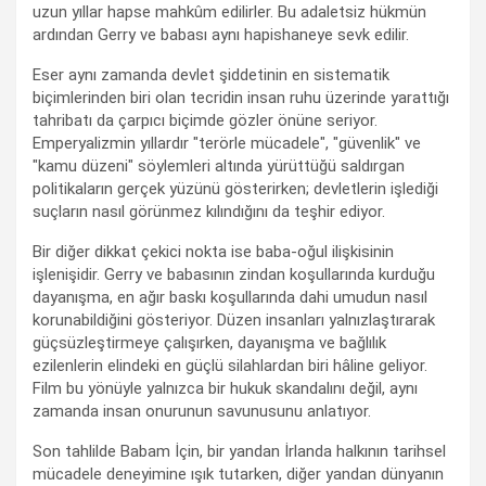
uzun yıllar hapse mahkûm edilirler. Bu adaletsiz hükmün
ardından Gerry ve babası aynı hapishaneye sevk edilir.
Eser aynı zamanda devlet şiddetinin en sistematik
biçimlerinden biri olan tecridin insan ruhu üzerinde yarattığı
tahribatı da çarpıcı biçimde gözler önüne seriyor.
Emperyalizmin yıllardır "terörle mücadele", "güvenlik" ve
"kamu düzeni" söylemleri altında yürüttüğü saldırgan
politikaların gerçek yüzünü gösterirken; devletlerin işlediği
suçların nasıl görünmez kılındığını da teşhir ediyor.
Bir diğer dikkat çekici nokta ise baba-oğul ilişkisinin
işlenişidir. Gerry ve babasının zindan koşullarında kurduğu
dayanışma, en ağır baskı koşullarında dahi umudun nasıl
korunabildiğini gösteriyor. Düzen insanları yalnızlaştırarak
güçsüzleştirmeye çalışırken, dayanışma ve bağlılık
ezilenlerin elindeki en güçlü silahlardan biri hâline geliyor.
Film bu yönüyle yalnızca bir hukuk skandalını değil, aynı
zamanda insan onurunun savunusunu anlatıyor.
Son tahlilde Babam İçin, bir yandan İrlanda halkının tarihsel
mücadele deneyimine ışık tutarken, diğer yandan dünyanın