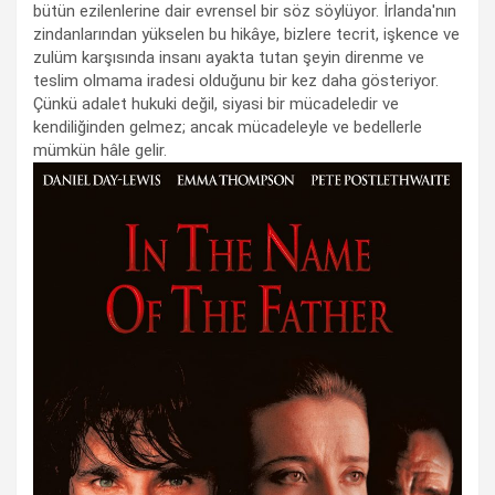
bütün ezilenlerine dair evrensel bir söz söylüyor. İrlanda'nın
zindanlarından yükselen bu hikâye, bizlere tecrit, işkence ve
zulüm karşısında insanı ayakta tutan şeyin direnme ve
teslim olmama iradesi olduğunu bir kez daha gösteriyor.
Çünkü adalet hukuki değil, siyasi bir mücadeledir ve
kendiliğinden gelmez; ancak mücadeleyle ve bedellerle
mümkün hâle gelir.