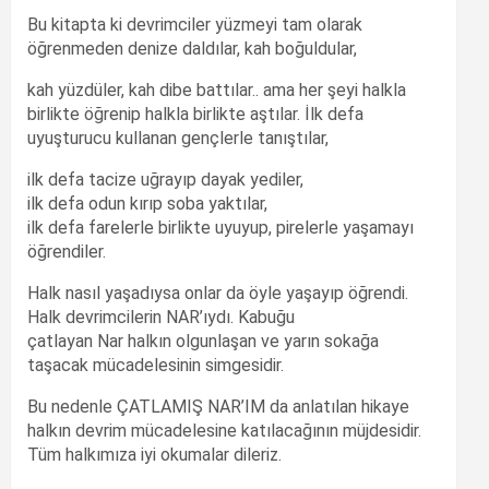
Bu kitapta ki devrimciler yüzmeyi tam olarak
öğrenmeden denize daldılar, kah boğuldular,
kah yüzdüler, kah dibe battılar.. ama her şeyi halkla
birlikte öğrenip halkla birlikte aştılar. İlk defa
uyuşturucu kullanan gençlerle tanıştılar,
ilk defa tacize uğrayıp dayak yediler,
ilk defa odun kırıp soba yaktılar,
ilk defa farelerle birlikte uyuyup, pirelerle yaşamayı
öğrendiler.
Halk nasıl yaşadıysa onlar da öyle yaşayıp öğrendi.
Halk devrimcilerin NAR’ıydı. Kabuğu
çatlayan Nar halkın olgunlaşan ve yarın sokağa
taşacak mücadelesinin simgesidir.
Bu nedenle ÇATLAMIŞ NAR’IM da anlatılan hikaye
halkın devrim mücadelesine katılacağının müjdesidir.
Tüm halkımıza iyi okumalar dileriz.