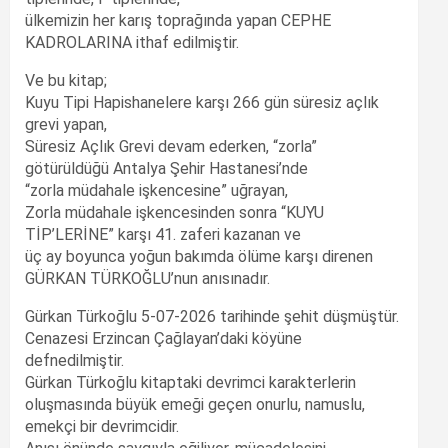
ülkemizin her karış toprağında yapan CEPHE
KADROLARINA ithaf edilmiştir.
Ve bu kitap;
Kuyu Tipi Hapishanelere karşı 266 gün süresiz açlık
grevi yapan,
Süresiz Açlık Grevi devam ederken, “zorla”
götürüldüğü Antalya Şehir Hastanesi’nde
“zorla müdahale işkencesine” uğrayan,
Zorla müdahale işkencesinden sonra “KUYU
TİP’LERİNE” karşı 41. zaferi kazanan ve
üç ay boyunca yoğun bakımda ölüme karşı direnen
GÜRKAN TÜRKOĞLU’nun anısınadır.
Gürkan Türkoğlu 5-07-2026 tarihinde şehit düşmüştür.
Cenazesi Erzincan Çağlayan’daki köyüne
defnedilmiştir.
Gürkan Türkoğlu kitaptaki devrimci karakterlerin
oluşmasında büyük emeği geçen onurlu, namuslu,
emekçi bir devrimcidir.