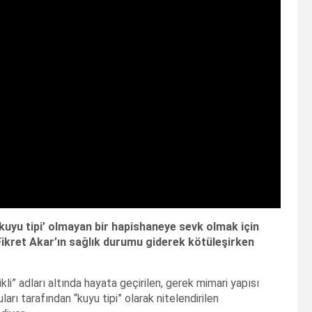
kuyu tipi’ olmayan bir hapishaneye sevk olmak için
 Fikret Akar’ın sağlık durumu giderek kötüleşirken
kli” adları altında hayata geçirilen, gerek mimari yapısı
rı tarafından “kuyu tipi” olarak nitelendirilen