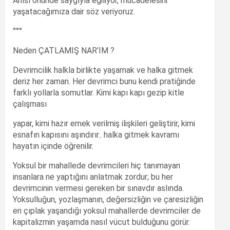
Anısı önünde saygıyla eğiliyor, mücadelesini
yaşatacağımıza dair söz veriyoruz.
°°°
Neden ÇATLAMIŞ NAR’IM ?
Devrimcilik halkla birlikte yaşamak ve halka gitmek
deriz her zaman. Her devrimci bunu kendi pratiğinde
farklı yollarla somutlar. Kimi kapı kapı gezip kitle
çalışması
yapar, kimi hazır emek verilmiş ilişkileri geliştirir, kimi
esnafın kapısını aşındırır.. halka gitmek kavramı
hayatın içinde öğrenilir.
Yoksul bir mahallede devrimcileri hiç tanımayan
insanlara ne yaptığını anlatmak zordur; bu her
devrimcinin vermesi gereken bir sınavdır aslında.
Yoksulluğun, yozlaşmanın, değersizliğin ve çaresizliğin
en çıplak yaşandığı yoksul mahallerde devrimciler de
kapitalizmin yaşamda nasıl vücut bulduğunu görür.