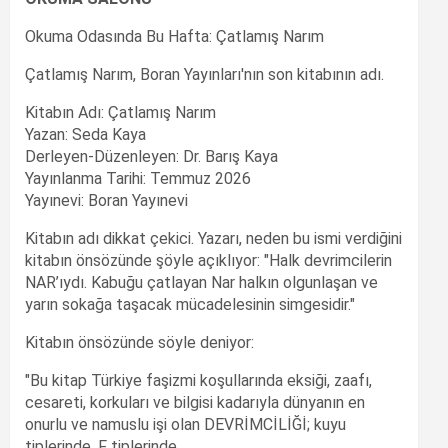
Okuma Odasında Bu Hafta: Çatlamış Narım
Çatlamış Narım, Boran Yayınları'nın son kitabının adı.
Kitabın Adı: Çatlamış Narım
Yazan: Seda Kaya
Derleyen-Düzenleyen: Dr. Barış Kaya
Yayınlanma Tarihi: Temmuz 2026
Yayınevi: Boran Yayınevi
Kitabın adı dikkat çekici. Yazarı, neden bu ismi verdiğini
kitabın önsözünde şöyle açıklıyor: "Halk devrimcilerin
NAR’ıydı. Kabuğu çatlayan Nar halkın olgunlaşan ve
yarın sokağa taşacak mücadelesinin simgesidir."
Kitabın önsözünde söyle deniyor:
"Bu kitap Türkiye faşizmi koşullarında eksiği, zaafı,
cesareti, korkuları ve bilgisi kadarıyla dünyanın en
onurlu ve namuslu işi olan DEVRİMCİLİĞİ; kuyu
tiplerinde, F tiplerinde,