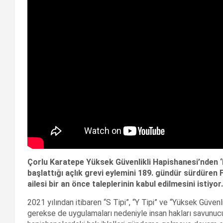
Çorlu Karatepe Yüksek Güvenlikli Hapishanesi’nden ‘
başlattığı açlık grevi eylemini 189. gündür sürdüren
ailesi bir an önce taleplerinin kabul edilmesini istiyor.
2021 yılından itibaren “S Tipi”, “Y Tipi” ve “Yüksek Güvenli
gerekse de uygulamaları nedeniyle insan hakları savunucula