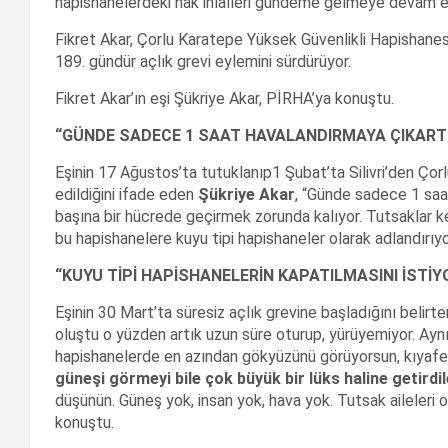
hapishanelerdeki hak ihlalleri gündeme gelmeye devam e
Fikret Akar, Çorlu Karatepe Yüksek Güvenlikli Hapishanesi
189. gündür açlık grevi eylemini sürdürüyor.
Fikret Akar’ın eşi Şükriye Akar, PİRHA’ya konuştu.
“GÜNDE SADECE 1 SAAT HAVALANDIRMAYA ÇIKART
Eşinin 17 Ağustos’ta tutuklanıp1 Şubat’ta Silivri’den Ço
edildiğini ifade eden
Şükriye Akar
, “Günde sadece 1 saa
başına bir hücrede geçirmek zorunda kalıyor. Tutsaklar ken
bu hapishanelere kuyu tipi hapishaneler olarak adlandırıyo
“KUYU TİPİ HAPİSHANELERİN KAPATILMASINI İSTİ
Eşinin 30 Mart’ta süresiz açlık grevine başladığını belirt
oluştu o yüzden artık uzun süre oturup, yürüyemiyor. Aynı
hapishanelerde en azından gökyüzünü görüyorsun, kıyafetl
güneşi görmeyi bile çok büyük bir lüks haline getirdil
düşünün. Güneş yok, insan yok, hava yok. Tutsak aileleri o
konuştu.