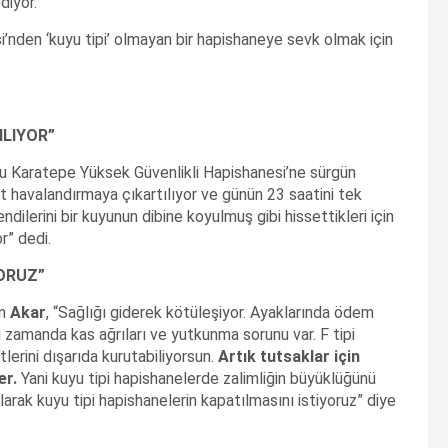
diyor.
’nden ‘kuyu tipi’ olmayan bir hapishaneye sevk olmak için
ILIYOR”
rlu Karatepe Yüksek Güvenlikli Hapishanesi’ne sürgün
t havalandırmaya çıkartılıyor ve günün 23 saatini tek
dilerini bir kuyunun dibine koyulmuş gibi hissettikleri için
r” dedi.
YORUZ”
en
Akar
, “Sağlığı giderek kötüleşiyor. Ayaklarında ödem
 zamanda kas ağrıları ve yutkunma sorunu var. F tipi
erini dışarıda kurutabiliyorsun.
Artık tutsaklar için
er.
Yani kuyu tipi hapishanelerde zalimliğin büyüklüğünü
larak kuyu tipi hapishanelerin kapatılmasını istiyoruz” diye