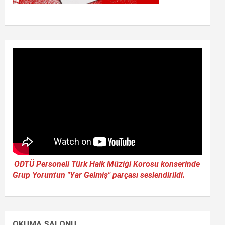
ODTÜ Personeli Türk Halk Müziği Korosu konserinde
Grup Yorum'un "Yar Gelmiş" parçası seslendirildi.
OKUMA SALONU