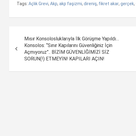
Tags:
Açlık Grevi
,
Akp
,
akp faşizmi
,
direniş
,
fikret akar
,
gerçek
,
Yazı
Mısır Konsolosluklarıyla İlk Görüşme Yapıldı…
dolaşımı
Konsolos: “Sınır Kapılarını Güvenliğiniz İçin
Açmıyoruz”.. BİZİM GÜVENLİĞİMİZİ SİZ
SORUN(!) ETMEYİN! KAPILARI AÇIN!