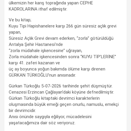
ülkemizin her karış toprağında yapan CEPHE
KADROLARINA ithaf edilmiştir.
Ve bu kitap;
Kuyu Tipi Hapishanelere karşı 266 gün süresiz açlık grevi
yapan,
Süresiz Açlık Grevi devam ederken, “zorla” götürüldüğü
Antalya Şehir Hastanesi’nde
“zorla müdahale işkencesine” uğrayan,
Zorla müdahale işkencesinden sonra “KUYU TİP’LERİNE”
karşı 41. zaferi kazanan ve
üç ay boyunca yoğun bakımda ölüme karşı direnen
GÜRKAN TÜRKOĞLU’nun anısınadır.
Gürkan Türkoğlu 5-07-2026 tarihinde şehit düşmüştür.
Cenazesi Erzincan Çağlayan’daki köyüne defnedilmiştir.
Gürkan Türkoğlu kitaptaki devrimci karakterlerin
oluşmasında büyük emeği geçen onurlu, namuslu, emekçi
bir devrimcidir.
Anısı önünde saygıyla eğiliyor, mücadelesini
yaşatacağımıza dair söz veriyoruz.