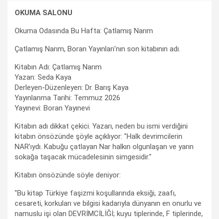
OKUMA SALONU
Okuma Odasında Bu Hafta: Çatlamış Narım
Çatlamış Narım, Boran Yayınları'nın son kitabının adı.
Kitabın Adı: Çatlamış Narım
Yazan: Seda Kaya
Derleyen-Düzenleyen: Dr. Barış Kaya
Yayınlanma Tarihi: Temmuz 2026
Yayınevi: Boran Yayınevi
Kitabın adı dikkat çekici. Yazarı, neden bu ismi verdiğini
kitabın önsözünde şöyle açıklıyor: "Halk devrimcilerin
NAR’ıydı. Kabuğu çatlayan Nar halkın olgunlaşan ve yarın
sokağa taşacak mücadelesinin simgesidir."
Kitabın önsözünde söyle deniyor:
"Bu kitap Türkiye faşizmi koşullarında eksiği, zaafı,
cesareti, korkuları ve bilgisi kadarıyla dünyanın en onurlu ve
namuslu işi olan DEVRİMCİLİĞİ; kuyu tiplerinde, F tiplerinde,