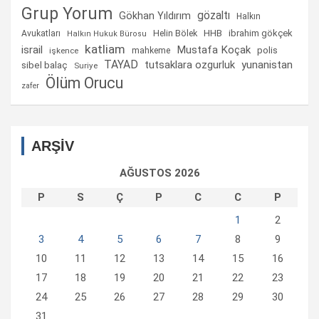
Grup Yorum
gözaltı
Gökhan Yıldırım
Halkın
Helin Bölek
HHB
ibrahim gökçek
Avukatları
Halkın Hukuk Bürosu
katliam
israil
Mustafa Koçak
mahkeme
polis
işkence
TAYAD
tutsaklara ozgurluk
yunanistan
sibel balaç
Suriye
Ölüm Orucu
zafer
ARŞİV
AĞUSTOS 2026
P
S
Ç
P
C
C
P
1
2
3
4
5
6
7
8
9
10
11
12
13
14
15
16
17
18
19
20
21
22
23
24
25
26
27
28
29
30
31