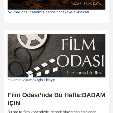
okumaOdasi-catlamis-narim-bariskaya-sıkıştırıldı
devamını okumak için tıklayın
Film Odası’nda Bu Hafta:BABAM
İÇİN
Bu hafta film köşemizde, gerçek olaylardan esinlenen