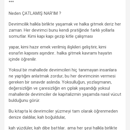
°°°
Neden ÇATLAMIŞ NAR’IM ?
Devrimcilik halkla birlikte yaşamak ve halka gitmek deriz her
zaman. Her devrimci bunu kendi pratiğinde farklı yollarla
somutlar. Kimi kapı kapı gezip kitle çalışması
yapar, kimi hazır emek verilmiş ilişkileri geliştirir, kimi
esnafın kapısını aşındırır.. halka gitmek kavramı hayatın
içinde öğrenilir.
Yoksul bir mahallede devrimcileri hiç tanımayan insanlara
ne yaptığını anlatmak zordur; bu her devrimcinin vermesi
gereken bir sınavdır aslında. Yoksulluğun, yozlaşmanın,
değersizliğin ve çaresizliğin en çıplak yaşandığı yoksul
mahallerde devrimciler de kapitalizmin yaşamda nasıl vücut
bulduğunu görür.
Bu kitapta ki devrimciler yüzmeyi tam olarak öğrenmeden
denize daldılar, kah boğuldular,
kah yüzdüler, kah dibe battılar.. ama her şeyi halkla birlikte