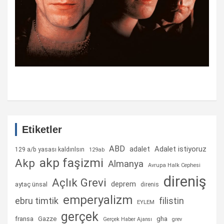
Etiketler
ABD
Adalet istiyoruz
adalet
129 a/b yasası kaldırılsın
129ab
akp faşizmi
Akp
Almanya
Avrupa Halk Cephesi
direniş
Açlık Grevi
deprem
aytaç ünsal
direnis
emperyalizm
ebru timtik
filistin
EYLEM
gerçek
fransa
gha
Gazze
Gerçek Haber Ajansı
grev