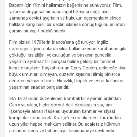
Babam İçin filmini halkımızın beğenisine sunuyoruz. Film,
yalnızca duygusal bir baba-oğul hikâyesi değil; aynı
zamanda devlet aygıtının ve hukukun egemenlerin elinde
halklara karşı nasıl bir saldırı silahına dönüştüğünü anlatan
çarpıcı bir yapıt niteliğindedir.
Film bizleri 1970'lerin İrlanda'sına götürüyor. İngiliz
sömürgeciliğinin onlarca yıldır halkın üzerine karabasan gibi
çöktüğü, işsizliğin, yoksulluğun ve baskının gündelik
yaşamın ayrılmaz bir parçası hâline geldiği bir tarihsel
kesitte başlıyor. Başkahraman Gerry Conlon, geleceğe dair
büyük umutları olmayan, düzenin kıyısına itilmiş binlerce
gençten yalnızca biridir. Hırsızlık, hippilik ve esrar kullanımı
yaşamının sıradan parçalarıdır.
IRA tarafından düzenlenen bombalı bir eylemin ardından
Gerry ve ailesi, hiçbir somut delil olmaksızın suçlanır.
İşkenceyle alınan ifadeler, uydurulan kanıtlar ve siyasi
komplolar sonucunda Kraliçe'nin mahkemesi tarafından
uzun yıllar hapse mahkûm edilirler. Bu adaletsiz hükmün
ardından Gerry ve babası aynı hapishaneye sevk edilir.