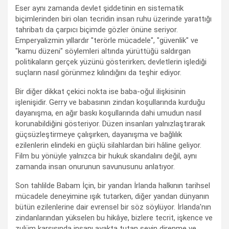
Eser aynı zamanda devlet şiddetinin en sistematik
biçimlerinden biri olan tecridin insan ruhu üzerinde yarattığı
tahribatı da çarpıcı biçimde gözler önüne seriyor.
Emperyalizmin yıllardır "terörle mücadele", "güvenlik" ve
"kamu düzeni" söylemleri altında yürüttüğü saldırgan
politikaların gerçek yüzünü gösterirken; devletlerin işlediği
suçların nasıl görünmez kılındığını da teşhir ediyor.
Bir diğer dikkat çekici nokta ise baba-oğul ilişkisinin
işlenişidir. Gerry ve babasının zindan koşullarında kurduğu
dayanışma, en ağır baskı koşullarında dahi umudun nasıl
korunabildiğini gösteriyor. Düzen insanları yalnızlaştırarak
güçsüzleştirmeye çalışırken, dayanışma ve bağlılık
ezilenlerin elindeki en güçlü silahlardan biri hâline geliyor.
Film bu yönüyle yalnızca bir hukuk skandalını değil, aynı
zamanda insan onurunun savunusunu anlatıyor.
Son tahlilde Babam İçin, bir yandan İrlanda halkının tarihsel
mücadele deneyimine ışık tutarken, diğer yandan dünyanın
bütün ezilenlerine dair evrensel bir söz söylüyor. İrlanda'nın
zindanlarından yükselen bu hikâye, bizlere tecrit, işkence ve
zulüm karşısında insanı ayakta tutan şeyin direnme ve