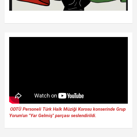
ODTÜ Personeli Türk Halk Müziği Korosu konserinde Grup
Yorum'un "Yar Gelmiş" parçası seslendirildi.