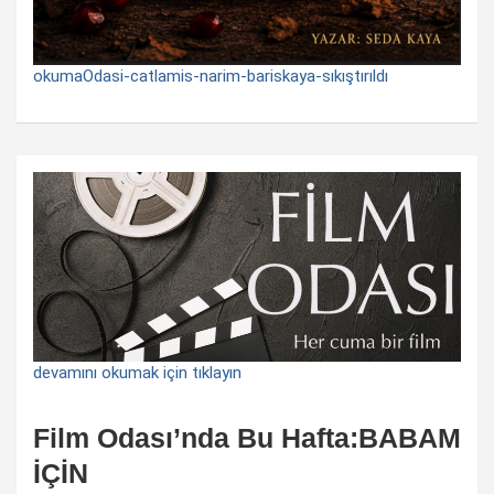
okumaOdasi-catlamis-narim-bariskaya-sıkıştırıldı
devamını okumak için tıklayın
Film Odası’nda Bu Hafta:BABAM
İÇİN