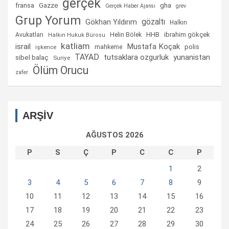
gerçek
fransa
gha
Gazze
Gerçek Haber Ajansı
grev
Grup Yorum
gözaltı
Gökhan Yıldırım
Halkın
Helin Bölek
HHB
ibrahim gökçek
Avukatları
Halkın Hukuk Bürosu
katliam
israil
Mustafa Koçak
mahkeme
polis
işkence
TAYAD
tutsaklara ozgurluk
yunanistan
sibel balaç
Suriye
Ölüm Orucu
zafer
ARŞİV
AĞUSTOS 2026
P
S
Ç
P
C
C
P
1
2
3
4
5
6
7
8
9
10
11
12
13
14
15
16
17
18
19
20
21
22
23
24
25
26
27
28
29
30