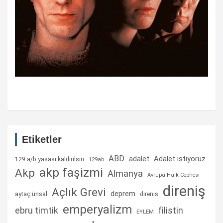
Etiketler
ABD
Adalet istiyoruz
adalet
129 a/b yasası kaldırılsın
129ab
akp faşizmi
Akp
Almanya
Avrupa Halk Cephesi
direniş
Açlık Grevi
deprem
aytaç ünsal
direnis
emperyalizm
ebru timtik
filistin
EYLEM