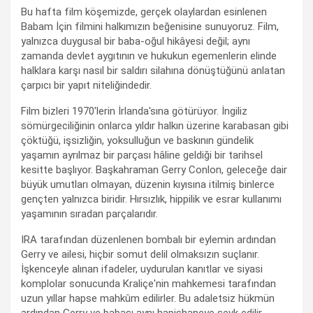
Bu hafta film köşemizde, gerçek olaylardan esinlenen
Babam İçin filmini halkımızın beğenisine sunuyoruz. Film,
yalnızca duygusal bir baba-oğul hikâyesi değil; aynı
zamanda devlet aygıtının ve hukukun egemenlerin elinde
halklara karşı nasıl bir saldırı silahına dönüştüğünü anlatan
çarpıcı bir yapıt niteliğindedir.
Film bizleri 1970'lerin İrlanda'sına götürüyor. İngiliz
sömürgeciliğinin onlarca yıldır halkın üzerine karabasan gibi
çöktüğü, işsizliğin, yoksulluğun ve baskının gündelik
yaşamın ayrılmaz bir parçası hâline geldiği bir tarihsel
kesitte başlıyor. Başkahraman Gerry Conlon, geleceğe dair
büyük umutları olmayan, düzenin kıyısına itilmiş binlerce
gençten yalnızca biridir. Hırsızlık, hippilik ve esrar kullanımı
yaşamının sıradan parçalarıdır.
IRA tarafından düzenlenen bombalı bir eylemin ardından
Gerry ve ailesi, hiçbir somut delil olmaksızın suçlanır.
İşkenceyle alınan ifadeler, uydurulan kanıtlar ve siyasi
komplolar sonucunda Kraliçe'nin mahkemesi tarafından
uzun yıllar hapse mahkûm edilirler. Bu adaletsiz hükmün