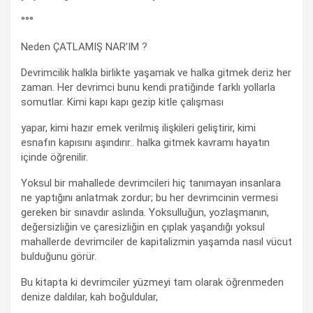
°°°
Neden ÇATLAMIŞ NAR’IM ?
Devrimcilik halkla birlikte yaşamak ve halka gitmek deriz her
zaman. Her devrimci bunu kendi pratiğinde farklı yollarla
somutlar. Kimi kapı kapı gezip kitle çalışması
yapar, kimi hazır emek verilmiş ilişkileri geliştirir, kimi
esnafın kapısını aşındırır.. halka gitmek kavramı hayatın
içinde öğrenilir.
Yoksul bir mahallede devrimcileri hiç tanımayan insanlara
ne yaptığını anlatmak zordur; bu her devrimcinin vermesi
gereken bir sınavdır aslında. Yoksulluğun, yozlaşmanın,
değersizliğin ve çaresizliğin en çıplak yaşandığı yoksul
mahallerde devrimciler de kapitalizmin yaşamda nasıl vücut
bulduğunu görür.
Bu kitapta ki devrimciler yüzmeyi tam olarak öğrenmeden
denize daldılar, kah boğuldular,