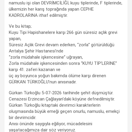
namuslu işi olan DEVRİMCİLİĞİ; kuyu tiplerinde, F tiplerinde,
ülkemizin her karış toprağında yapan CEPHE
KADROLARINA ithaf edilmiştir.
Ve bu kitap;
Kuyu Tipi Hapishanelere karşı 266 gün süresiz açlık grevi
yapan,
Süresiz Açlık Grevi devam ederken, “zorla” götürüldüğü
Antalya Şehir Hastanesi’nde
“zorla müdahale işkencesine” uğrayan,
Zorla müdahale işkencesinden sonra “KUYU TİP’LERİNE”
karşı 41. zaferi kazanan ve
üç ay boyunca yoğun bakımda ölüme karşı direnen
GÜRKAN TÜRKOĞLU’nun anısınadır.
Gürkan Türkoğlu 5-07-2026 tarihinde şehit düşmüştür.
Cenazesi Erzincan Çağlayan’daki köyüne defnedilmiştir.
Gürkan Türkoğlu kitaptaki devrimci karakterlerin
oluşmasında büyük emeği geçen onurlu, namuslu, emekçi
bir devrimcidir.
Anısı önünde saygıyla eğiliyor, mücadelesini
yaşatacağımıza dair söz veriyoruz.