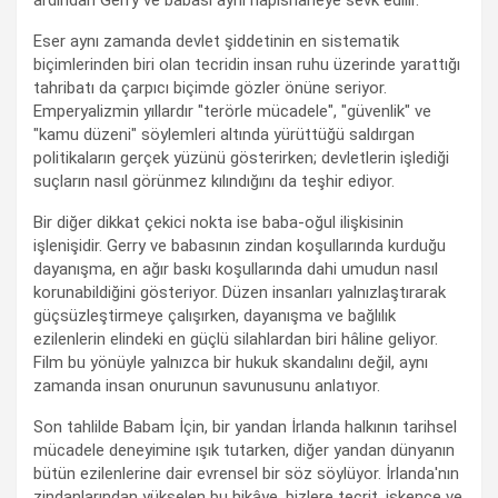
ardından Gerry ve babası aynı hapishaneye sevk edilir.
Eser aynı zamanda devlet şiddetinin en sistematik
biçimlerinden biri olan tecridin insan ruhu üzerinde yarattığı
tahribatı da çarpıcı biçimde gözler önüne seriyor.
Emperyalizmin yıllardır "terörle mücadele", "güvenlik" ve
"kamu düzeni" söylemleri altında yürüttüğü saldırgan
politikaların gerçek yüzünü gösterirken; devletlerin işlediği
suçların nasıl görünmez kılındığını da teşhir ediyor.
Bir diğer dikkat çekici nokta ise baba-oğul ilişkisinin
işlenişidir. Gerry ve babasının zindan koşullarında kurduğu
dayanışma, en ağır baskı koşullarında dahi umudun nasıl
korunabildiğini gösteriyor. Düzen insanları yalnızlaştırarak
güçsüzleştirmeye çalışırken, dayanışma ve bağlılık
ezilenlerin elindeki en güçlü silahlardan biri hâline geliyor.
Film bu yönüyle yalnızca bir hukuk skandalını değil, aynı
zamanda insan onurunun savunusunu anlatıyor.
Son tahlilde Babam İçin, bir yandan İrlanda halkının tarihsel
mücadele deneyimine ışık tutarken, diğer yandan dünyanın
bütün ezilenlerine dair evrensel bir söz söylüyor. İrlanda'nın
zindanlarından yükselen bu hikâye, bizlere tecrit, işkence ve