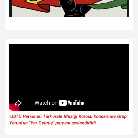
ODTÜ Personeli Türk Halk Müziği Korosu konserinde Grup
Yorum'un "Yar Gelmiş" parçası seslendirildi.