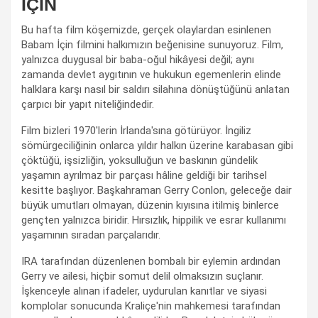
İÇİN
Bu hafta film köşemizde, gerçek olaylardan esinlenen
Babam İçin filmini halkımızın beğenisine sunuyoruz. Film,
yalnızca duygusal bir baba-oğul hikâyesi değil; aynı
zamanda devlet aygıtının ve hukukun egemenlerin elinde
halklara karşı nasıl bir saldırı silahına dönüştüğünü anlatan
çarpıcı bir yapıt niteliğindedir.
Film bizleri 1970'lerin İrlanda'sına götürüyor. İngiliz
sömürgeciliğinin onlarca yıldır halkın üzerine karabasan gibi
çöktüğü, işsizliğin, yoksulluğun ve baskının gündelik
yaşamın ayrılmaz bir parçası hâline geldiği bir tarihsel
kesitte başlıyor. Başkahraman Gerry Conlon, geleceğe dair
büyük umutları olmayan, düzenin kıyısına itilmiş binlerce
gençten yalnızca biridir. Hırsızlık, hippilik ve esrar kullanımı
yaşamının sıradan parçalarıdır.
IRA tarafından düzenlenen bombalı bir eylemin ardından
Gerry ve ailesi, hiçbir somut delil olmaksızın suçlanır.
İşkenceyle alınan ifadeler, uydurulan kanıtlar ve siyasi
komplolar sonucunda Kraliçe'nin mahkemesi tarafından