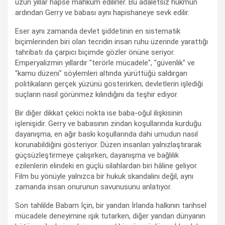
uzun yıllar hapse mahkûm edilirler. Bu adaletsiz hükmün
ardından Gerry ve babası aynı hapishaneye sevk edilir.
Eser aynı zamanda devlet şiddetinin en sistematik
biçimlerinden biri olan tecridin insan ruhu üzerinde yarattığı
tahribatı da çarpıcı biçimde gözler önüne seriyor.
Emperyalizmin yıllardır "terörle mücadele", "güvenlik" ve
"kamu düzeni" söylemleri altında yürüttüğü saldırgan
politikaların gerçek yüzünü gösterirken; devletlerin işlediği
suçların nasıl görünmez kılındığını da teşhir ediyor.
Bir diğer dikkat çekici nokta ise baba-oğul ilişkisinin
işlenişidir. Gerry ve babasının zindan koşullarında kurduğu
dayanışma, en ağır baskı koşullarında dahi umudun nasıl
korunabildiğini gösteriyor. Düzen insanları yalnızlaştırarak
güçsüzleştirmeye çalışırken, dayanışma ve bağlılık
ezilenlerin elindeki en güçlü silahlardan biri hâline geliyor.
Film bu yönüyle yalnızca bir hukuk skandalını değil, aynı
zamanda insan onurunun savunusunu anlatıyor.
Son tahlilde Babam İçin, bir yandan İrlanda halkının tarihsel
mücadele deneyimine ışık tutarken, diğer yandan dünyanın