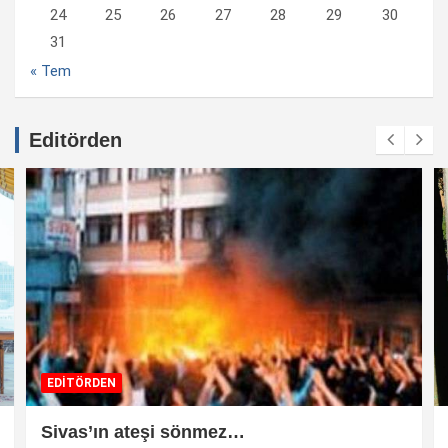
24
25
26
27
28
29
30
31
« Tem
Editörden
EDİTÖRDEN
Sivas’ın ateşi sönmez…