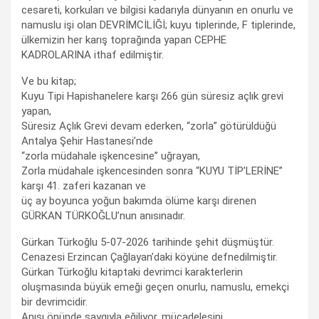
cesareti, korkuları ve bilgisi kadarıyla dünyanın en onurlu ve
namuslu işi olan DEVRİMCİLİĞİ; kuyu tiplerinde, F tiplerinde,
ülkemizin her karış toprağında yapan CEPHE
KADROLARINA ithaf edilmiştir.
Ve bu kitap;
Kuyu Tipi Hapishanelere karşı 266 gün süresiz açlık grevi
yapan,
Süresiz Açlık Grevi devam ederken, “zorla” götürüldüğü
Antalya Şehir Hastanesi’nde
“zorla müdahale işkencesine” uğrayan,
Zorla müdahale işkencesinden sonra “KUYU TİP’LERİNE”
karşı 41. zaferi kazanan ve
üç ay boyunca yoğun bakımda ölüme karşı direnen
GÜRKAN TÜRKOĞLU’nun anısınadır.
Gürkan Türkoğlu 5-07-2026 tarihinde şehit düşmüştür.
Cenazesi Erzincan Çağlayan’daki köyüne defnedilmiştir.
Gürkan Türkoğlu kitaptaki devrimci karakterlerin
oluşmasında büyük emeği geçen onurlu, namuslu, emekçi
bir devrimcidir.
Anısı önünde saygıyla eğiliyor, mücadelesini