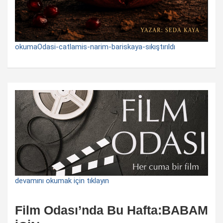
okumaOdasi-catlamis-narim-bariskaya-sıkıştırıldı
devamını okumak için tıklayın
Film Odası’nda Bu Hafta:BABAM