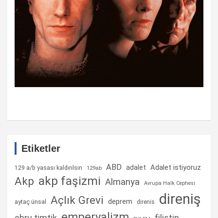
Etiketler
ABD
Adalet istiyoruz
adalet
129 a/b yasası kaldırılsın
129ab
akp faşizmi
Akp
Almanya
Avrupa Halk Cephesi
direniş
Açlık Grevi
deprem
aytaç ünsal
direnis
emperyalizm
ebru timtik