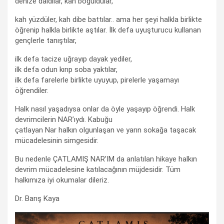
denize daldılar, kah boğuldular,
kah yüzdüler, kah dibe battılar.. ama her şeyi halkla birlikte
öğrenip halkla birlikte aştılar. İlk defa uyuşturucu kullanan
gençlerle tanıştılar,
ilk defa tacize uğrayıp dayak yediler,
ilk defa odun kırıp soba yaktılar,
ilk defa farelerle birlikte uyuyup, pirelerle yaşamayı
öğrendiler.
Halk nasıl yaşadıysa onlar da öyle yaşayıp öğrendi. Halk
devrimcilerin NAR’ıydı. Kabuğu
çatlayan Nar halkın olgunlaşan ve yarın sokağa taşacak
mücadelesinin simgesidir.
Bu nedenle ÇATLAMIŞ NAR’IM da anlatılan hikaye halkın
devrim mücadelesine katılacağının müjdesidir. Tüm
halkımıza iyi okumalar dileriz.
Dr. Barış Kaya