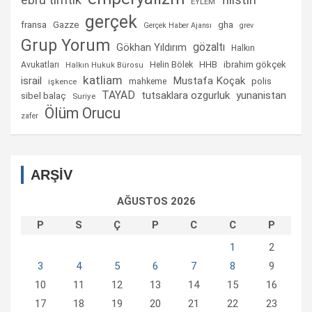
filistin
EYLEM
gerçek
fransa
gha
Gazze
Gerçek Haber Ajansı
grev
Grup Yorum
gözaltı
Gökhan Yıldırım
Halkın
Helin Bölek
HHB
ibrahim gökçek
Avukatları
Halkın Hukuk Bürosu
katliam
israil
Mustafa Koçak
mahkeme
polis
işkence
TAYAD
tutsaklara ozgurluk
yunanistan
sibel balaç
Suriye
Ölüm Orucu
zafer
ARŞİV
AĞUSTOS 2026
P
S
Ç
P
C
C
P
1
2
3
4
5
6
7
8
9
10
11
12
13
14
15
16
17
18
19
20
21
22
23