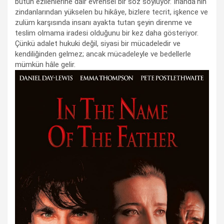
bütün ezilenlerine dair evrensel bir söz söylüyor. İrlanda'nın
zindanlarından yükselen bu hikâye, bizlere tecrit, işkence ve
zulüm karşısında insanı ayakta tutan şeyin direnme ve
teslim olmama iradesi olduğunu bir kez daha gösteriyor.
Çünkü adalet hukuki değil, siyasi bir mücadeledir ve
kendiliğinden gelmez; ancak mücadeleyle ve bedellerle
mümkün hâle gelir.