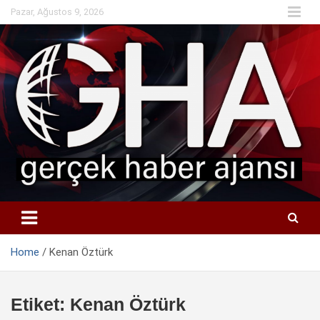
Skip
Pazar, Ağustos 9, 2026
to
content
Home
Kenan Öztürk
Etiket:
Kenan Öztürk