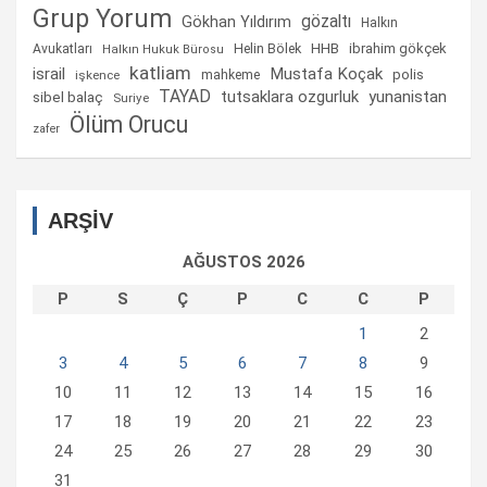
Grup Yorum
gözaltı
Gökhan Yıldırım
Halkın
Helin Bölek
HHB
ibrahim gökçek
Avukatları
Halkın Hukuk Bürosu
katliam
israil
Mustafa Koçak
mahkeme
polis
işkence
TAYAD
tutsaklara ozgurluk
yunanistan
sibel balaç
Suriye
Ölüm Orucu
zafer
ARŞİV
AĞUSTOS 2026
P
S
Ç
P
C
C
P
1
2
3
4
5
6
7
8
9
10
11
12
13
14
15
16
17
18
19
20
21
22
23
24
25
26
27
28
29
30
31