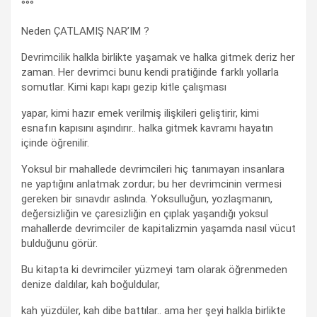
°°°
Neden ÇATLAMIŞ NAR’IM ?
Devrimcilik halkla birlikte yaşamak ve halka gitmek deriz her
zaman. Her devrimci bunu kendi pratiğinde farklı yollarla
somutlar. Kimi kapı kapı gezip kitle çalışması
yapar, kimi hazır emek verilmiş ilişkileri geliştirir, kimi
esnafın kapısını aşındırır.. halka gitmek kavramı hayatın
içinde öğrenilir.
Yoksul bir mahallede devrimcileri hiç tanımayan insanlara
ne yaptığını anlatmak zordur; bu her devrimcinin vermesi
gereken bir sınavdır aslında. Yoksulluğun, yozlaşmanın,
değersizliğin ve çaresizliğin en çıplak yaşandığı yoksul
mahallerde devrimciler de kapitalizmin yaşamda nasıl vücut
bulduğunu görür.
Bu kitapta ki devrimciler yüzmeyi tam olarak öğrenmeden
denize daldılar, kah boğuldular,
kah yüzdüler, kah dibe battılar.. ama her şeyi halkla birlikte