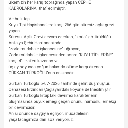
ülkemizin her karış toprağında yapan CEPHE
KADROLARINA ithaf edilmiştir.
Ve bu kitap;
Kuyu Tipi Hapishanelere karşı 266 gün süresiz açlık grevi
yapan,
Süresiz Açlık Grevi devam ederken, “zorla” götürüldüğü
Antalya Şehir Hastanesi’nde
“zorla müdahale işkencesine” uğrayan,
Zorla müdahale işkencesinden sonra “KUYU TİP’LERİNE”
karşı 41. zaferi kazanan ve
üç ay boyunca yoğun bakımda ölüme karşı direnen
GÜRKAN TÜRKOĞLU’nun anısınadır.
Gürkan Türkoğlu 5-07-2026 tarihinde şehit düşmüştür.
Cenazesi Erzincan Çağlayan’daki köyüne defnedilmiştir.
Gürkan Türkoğlu kitaptaki devrimci karakterlerin
oluşmasında büyük emeği geçen onurlu, namuslu, emekçi
bir devrimcidir.
Anısı önünde saygıyla eğiliyor, mücadelesini
yaşatacağımıza dair söz veriyoruz.