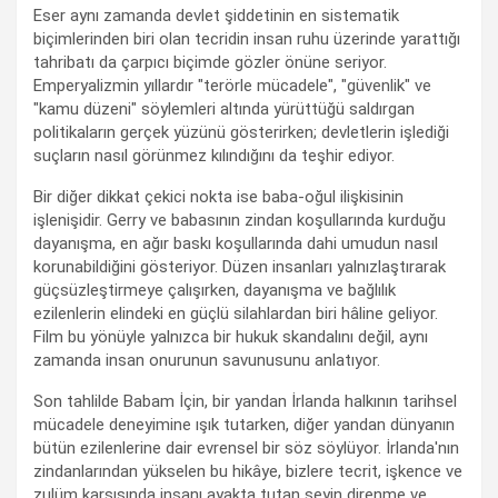
Eser aynı zamanda devlet şiddetinin en sistematik
biçimlerinden biri olan tecridin insan ruhu üzerinde yarattığı
tahribatı da çarpıcı biçimde gözler önüne seriyor.
Emperyalizmin yıllardır "terörle mücadele", "güvenlik" ve
"kamu düzeni" söylemleri altında yürüttüğü saldırgan
politikaların gerçek yüzünü gösterirken; devletlerin işlediği
suçların nasıl görünmez kılındığını da teşhir ediyor.
Bir diğer dikkat çekici nokta ise baba-oğul ilişkisinin
işlenişidir. Gerry ve babasının zindan koşullarında kurduğu
dayanışma, en ağır baskı koşullarında dahi umudun nasıl
korunabildiğini gösteriyor. Düzen insanları yalnızlaştırarak
güçsüzleştirmeye çalışırken, dayanışma ve bağlılık
ezilenlerin elindeki en güçlü silahlardan biri hâline geliyor.
Film bu yönüyle yalnızca bir hukuk skandalını değil, aynı
zamanda insan onurunun savunusunu anlatıyor.
Son tahlilde Babam İçin, bir yandan İrlanda halkının tarihsel
mücadele deneyimine ışık tutarken, diğer yandan dünyanın
bütün ezilenlerine dair evrensel bir söz söylüyor. İrlanda'nın
zindanlarından yükselen bu hikâye, bizlere tecrit, işkence ve
zulüm karşısında insanı ayakta tutan şeyin direnme ve