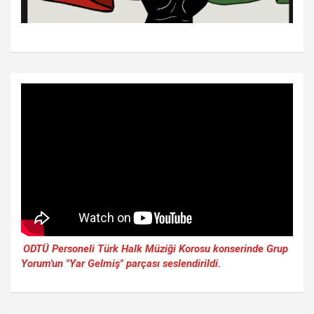
ODTÜ Personeli Türk Halk Müziği Korosu konserinde Grup
Yorum'un "Yar Gelmiş" parçası seslendirildi.