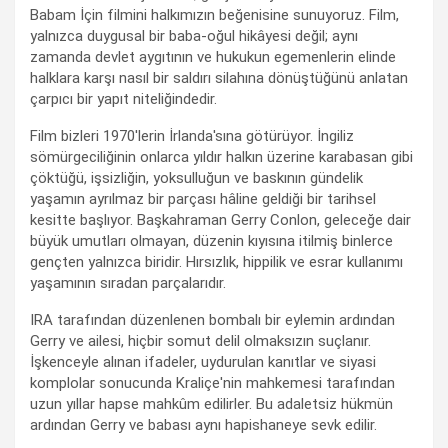
Babam İçin filmini halkımızın beğenisine sunuyoruz. Film,
yalnızca duygusal bir baba-oğul hikâyesi değil; aynı
zamanda devlet aygıtının ve hukukun egemenlerin elinde
halklara karşı nasıl bir saldırı silahına dönüştüğünü anlatan
çarpıcı bir yapıt niteliğindedir.
Film bizleri 1970'lerin İrlanda'sına götürüyor. İngiliz
sömürgeciliğinin onlarca yıldır halkın üzerine karabasan gibi
çöktüğü, işsizliğin, yoksulluğun ve baskının gündelik
yaşamın ayrılmaz bir parçası hâline geldiği bir tarihsel
kesitte başlıyor. Başkahraman Gerry Conlon, geleceğe dair
büyük umutları olmayan, düzenin kıyısına itilmiş binlerce
gençten yalnızca biridir. Hırsızlık, hippilik ve esrar kullanımı
yaşamının sıradan parçalarıdır.
IRA tarafından düzenlenen bombalı bir eylemin ardından
Gerry ve ailesi, hiçbir somut delil olmaksızın suçlanır.
İşkenceyle alınan ifadeler, uydurulan kanıtlar ve siyasi
komplolar sonucunda Kraliçe'nin mahkemesi tarafından
uzun yıllar hapse mahkûm edilirler. Bu adaletsiz hükmün
ardından Gerry ve babası aynı hapishaneye sevk edilir.