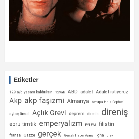
Etiketler
ABD
Adalet istiyoruz
adalet
129 a/b yasası kaldırılsın
129ab
akp faşizmi
Akp
Almanya
Avrupa Halk Cephesi
direniş
Açlık Grevi
deprem
aytaç ünsal
direnis
emperyalizm
ebru timtik
filistin
EYLEM
gerçek
fransa
gha
Gazze
Gerçek Haber Ajansı
grev