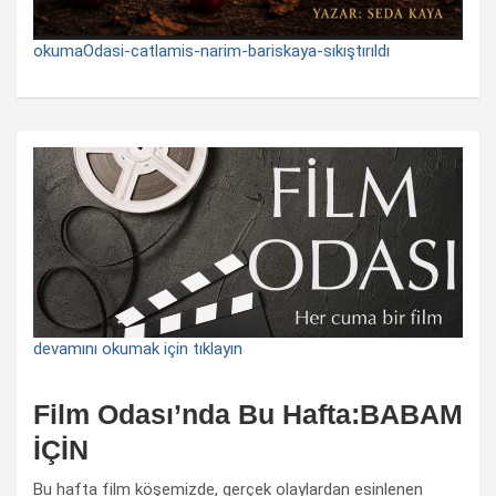
okumaOdasi-catlamis-narim-bariskaya-sıkıştırıldı
devamını okumak için tıklayın
Film Odası’nda Bu Hafta:BABAM
İÇİN
Bu hafta film köşemizde, gerçek olaylardan esinlenen