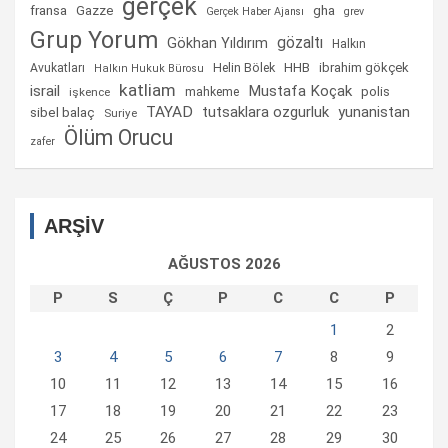
gerçek
fransa
gha
Gazze
Gerçek Haber Ajansı
grev
Grup Yorum
gözaltı
Gökhan Yıldırım
Halkın
Helin Bölek
HHB
ibrahim gökçek
Avukatları
Halkın Hukuk Bürosu
katliam
israil
Mustafa Koçak
mahkeme
polis
işkence
TAYAD
tutsaklara ozgurluk
yunanistan
sibel balaç
Suriye
Ölüm Orucu
zafer
ARŞİV
AĞUSTOS 2026
P
S
Ç
P
C
C
P
1
2
3
4
5
6
7
8
9
10
11
12
13
14
15
16
17
18
19
20
21
22
23
24
25
26
27
28
29
30