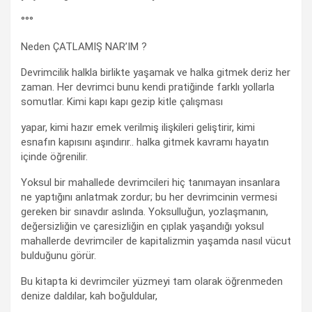
°°°
Neden ÇATLAMIŞ NAR’IM ?
Devrimcilik halkla birlikte yaşamak ve halka gitmek deriz her
zaman. Her devrimci bunu kendi pratiğinde farklı yollarla
somutlar. Kimi kapı kapı gezip kitle çalışması
yapar, kimi hazır emek verilmiş ilişkileri geliştirir, kimi
esnafın kapısını aşındırır.. halka gitmek kavramı hayatın
içinde öğrenilir.
Yoksul bir mahallede devrimcileri hiç tanımayan insanlara
ne yaptığını anlatmak zordur; bu her devrimcinin vermesi
gereken bir sınavdır aslında. Yoksulluğun, yozlaşmanın,
değersizliğin ve çaresizliğin en çıplak yaşandığı yoksul
mahallerde devrimciler de kapitalizmin yaşamda nasıl vücut
bulduğunu görür.
Bu kitapta ki devrimciler yüzmeyi tam olarak öğrenmeden
denize daldılar, kah boğuldular,