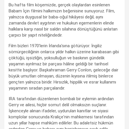
Bu hafta film köşemizde, gerçek olaylardan esinlenen
Babam İçin filmini halkımızın beğenisine sunuyoruz. Film,
yalnızca duygusal bir baba-oğul hikâyesi değil; aynı
zamanda devlet aygıtının ve hukukun egemenlerin elinde
halklara karşı nasıl bir saldırı silahına dönüştüğünü anlatan
çarpıcı bir yapıt niteliğindedir.
Film bizleri 1970'lerin İrlanda'sına götürüyor. İngiliz
sömürgeciliğinin onlarca yıldır halkın üzerine karabasan gibi
çöktüğü, işsizliğin, yoksulluğun ve baskının gündelik
yaşamın ayrılmaz bir parçası hâline geldiği bir tarihsel
kesitte başlıyor. Başkahraman Gerry Conlon, geleceğe dair
büyük umutları olmayan, düzenin kıyısına itilmiş binlerce
gençten yalnızca biridir. Hırsızlık, hippilik ve esrar kullanımı
yaşamının sıradan parçalarıdır.
IRA tarafından düzenlenen bombalı bir eylemin ardından
Gerry ve ailesi, hiçbir somut delil olmaksızın suçlanır.
İşkenceyle alınan ifadeler, uydurulan kanıtlar ve siyasi
komplolar sonucunda Kraliçe'nin mahkemesi tarafından
uzun yıllar hapse mahkûm edilirler. Bu adaletsiz hükmün