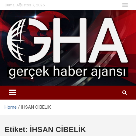
Skip
Cuma, Ağustos 7, 2026
to
content
Home
İHSAN CİBELİK
Etiket:
İHSAN CİBELİK