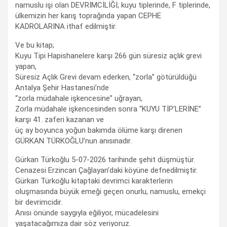
namuslu işi olan DEVRİMCİLİĞİ; kuyu tiplerinde, F tiplerinde,
ülkemizin her karış toprağında yapan CEPHE
KADROLARINA ithaf edilmiştir.
Ve bu kitap;
Kuyu Tipi Hapishanelere karşı 266 gün süresiz açlık grevi
yapan,
Süresiz Açlık Grevi devam ederken, “zorla” götürüldüğü
Antalya Şehir Hastanesi’nde
“zorla müdahale işkencesine” uğrayan,
Zorla müdahale işkencesinden sonra “KUYU TİP’LERİNE”
karşı 41. zaferi kazanan ve
üç ay boyunca yoğun bakımda ölüme karşı direnen
GÜRKAN TÜRKOĞLU’nun anısınadır.
Gürkan Türkoğlu 5-07-2026 tarihinde şehit düşmüştür.
Cenazesi Erzincan Çağlayan’daki köyüne defnedilmiştir.
Gürkan Türkoğlu kitaptaki devrimci karakterlerin
oluşmasında büyük emeği geçen onurlu, namuslu, emekçi
bir devrimcidir.
Anısı önünde saygıyla eğiliyor, mücadelesini
yaşatacağımıza dair söz veriyoruz.