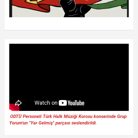
ODTÜ Personeli Türk Halk Müziği Korosu konserinde Grup
Yorum'un "Yar Gelmiş" parçası seslendirildi.