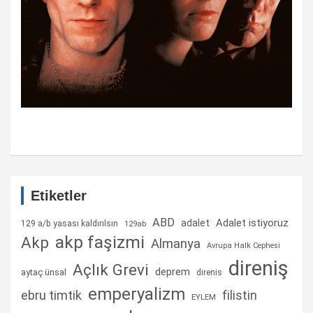
Etiketler
ABD
Adalet istiyoruz
adalet
129 a/b yasası kaldırılsın
129ab
akp faşizmi
Akp
Almanya
Avrupa Halk Cephesi
direniş
Açlık Grevi
deprem
aytaç ünsal
direnis
emperyalizm
ebru timtik
filistin
EYLEM