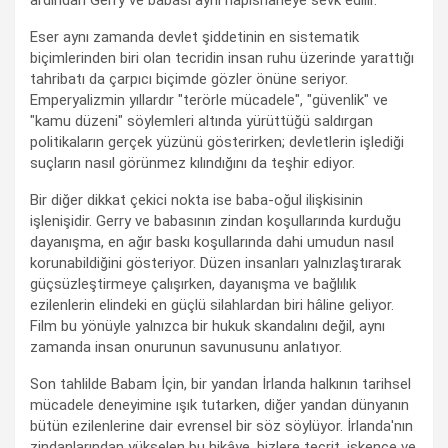
ardından Gerry ve babası aynı hapishaneye sevk edilir.
Eser aynı zamanda devlet şiddetinin en sistematik
biçimlerinden biri olan tecridin insan ruhu üzerinde yarattığı
tahribatı da çarpıcı biçimde gözler önüne seriyor.
Emperyalizmin yıllardır "terörle mücadele", "güvenlik" ve
"kamu düzeni" söylemleri altında yürüttüğü saldırgan
politikaların gerçek yüzünü gösterirken; devletlerin işlediği
suçların nasıl görünmez kılındığını da teşhir ediyor.
Bir diğer dikkat çekici nokta ise baba-oğul ilişkisinin
işlenişidir. Gerry ve babasının zindan koşullarında kurduğu
dayanışma, en ağır baskı koşullarında dahi umudun nasıl
korunabildiğini gösteriyor. Düzen insanları yalnızlaştırarak
güçsüzleştirmeye çalışırken, dayanışma ve bağlılık
ezilenlerin elindeki en güçlü silahlardan biri hâline geliyor.
Film bu yönüyle yalnızca bir hukuk skandalını değil, aynı
zamanda insan onurunun savunusunu anlatıyor.
Son tahlilde Babam İçin, bir yandan İrlanda halkının tarihsel
mücadele deneyimine ışık tutarken, diğer yandan dünyanın
bütün ezilenlerine dair evrensel bir söz söylüyor. İrlanda'nın
zindanlarından yükselen bu hikâye, bizlere tecrit, işkence ve