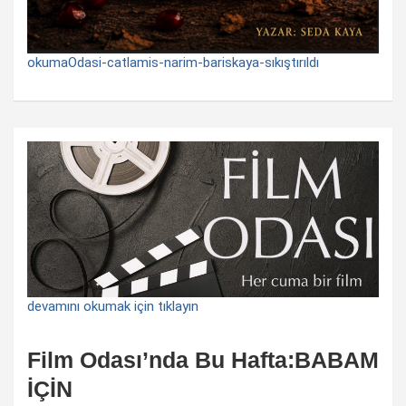
okumaOdasi-catlamis-narim-bariskaya-sıkıştırıldı
devamını okumak için tıklayın
Film Odası’nda Bu Hafta:BABAM
İÇİN