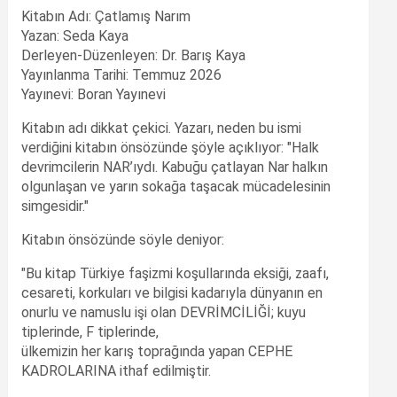
Kitabın Adı: Çatlamış Narım
Yazan: Seda Kaya
Derleyen-Düzenleyen: Dr. Barış Kaya
Yayınlanma Tarihi: Temmuz 2026
Yayınevi: Boran Yayınevi
Kitabın adı dikkat çekici. Yazarı, neden bu ismi
verdiğini kitabın önsözünde şöyle açıklıyor: "Halk
devrimcilerin NAR’ıydı. Kabuğu çatlayan Nar halkın
olgunlaşan ve yarın sokağa taşacak mücadelesinin
simgesidir."
Kitabın önsözünde söyle deniyor:
"Bu kitap Türkiye faşizmi koşullarında eksiği, zaafı,
cesareti, korkuları ve bilgisi kadarıyla dünyanın en
onurlu ve namuslu işi olan DEVRİMCİLİĞİ; kuyu
tiplerinde, F tiplerinde,
ülkemizin her karış toprağında yapan CEPHE
KADROLARINA ithaf edilmiştir.