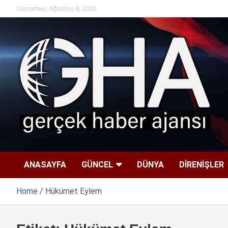
Skip
Cumartesi, Ağustos 8, 2026
to
content
ANASAYFA
GÜNCEL
DÜNYA
DİRENİŞLER
Home
Hükümet Eylem