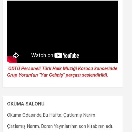
ODTÜ Personeli Türk Halk Müziği Korosu konserinde
Grup Yorum'un "Yar Gelmiş" parçası seslendirildi.
OKUMA SALONU
Okuma Odasında Bu Hafta: Çatlamış Narım
Çatlamış Narım, Boran Yayınları'nın son kitabının adı.