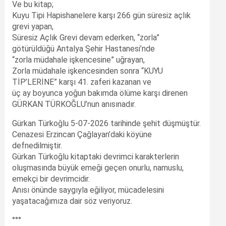
Ve bu kitap;
Kuyu Tipi Hapishanelere karşı 266 gün süresiz açlık
grevi yapan,
Süresiz Açlık Grevi devam ederken, “zorla”
götürüldüğü Antalya Şehir Hastanesi’nde
“zorla müdahale işkencesine” uğrayan,
Zorla müdahale işkencesinden sonra “KUYU
TİP’LERİNE” karşı 41. zaferi kazanan ve
üç ay boyunca yoğun bakımda ölüme karşı direnen
GÜRKAN TÜRKOĞLU’nun anısınadır.
Gürkan Türkoğlu 5-07-2026 tarihinde şehit düşmüştür.
Cenazesi Erzincan Çağlayan’daki köyüne
defnedilmiştir.
Gürkan Türkoğlu kitaptaki devrimci karakterlerin
oluşmasında büyük emeği geçen onurlu, namuslu,
emekçi bir devrimcidir.
Anısı önünde saygıyla eğiliyor, mücadelesini
yaşatacağımıza dair söz veriyoruz.
°°°