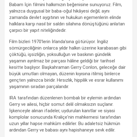
Babam İçin filmini halkımızın beğenisine sunuyoruz. Film,
yalnızca duygusal bir baba-oğul hikâyesi değil; aynı
zamanda devlet aygıtının ve hukukun egemenlerin elinde
halklara karşı nasıl bir saldırı silahına dönüştüğünü anlatan
çarpıcı bir yapıt niteliğindedir.
Film bizleri 1970'lerin İrlanda'sına götürüyor. İngiliz
sömürgeciliğinin onlarca yıldır halkın üzerine karabasan gibi
çöktüğü, işsizliğin, yoksulluğun ve baskının gündelik
yaşamın ayrılmaz bir parçası hâline geldiği bir tarihsel
kesitte başlıyor. Başkahraman Gerry Conlon, geleceğe dair
büyük umutları olmayan, düzenin kıyısına itilmiş binlerce
gençten yalnızca biridir. Hırsızlık, hippilik ve esrar kullanımı
yaşamının sıradan parçalarıdır.
IRA tarafından düzenlenen bombalı bir eylemin ardından
Gerry ve ailesi, hiçbir somut delil olmaksızın suçlanır.
İşkenceyle alınan ifadeler, uydurulan kanıtlar ve siyasi
komplolar sonucunda Kraliçe'nin mahkemesi tarafından
uzun yıllar hapse mahkûm edilirler. Bu adaletsiz hükmün
ardından Gerry ve babası aynı hapishaneye sevk edilir.