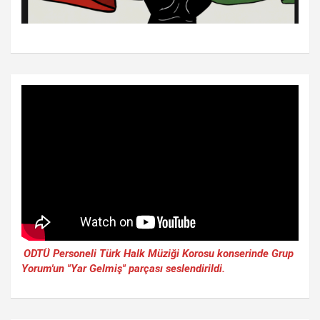
ODTÜ Personeli Türk Halk Müziği Korosu konserinde Grup
Yorum'un "Yar Gelmiş" parçası seslendirildi.