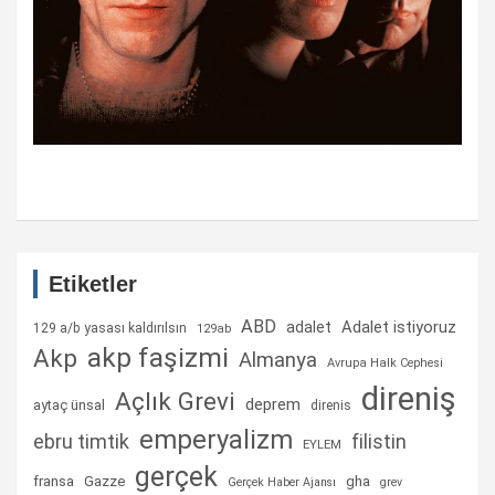
Etiketler
ABD
Adalet istiyoruz
adalet
129 a/b yasası kaldırılsın
129ab
akp faşizmi
Akp
Almanya
Avrupa Halk Cephesi
direniş
Açlık Grevi
deprem
aytaç ünsal
direnis
emperyalizm
ebru timtik
filistin
EYLEM
gerçek
fransa
gha
Gazze
Gerçek Haber Ajansı
grev