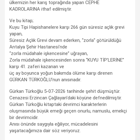
ülkemizin her karış toprağında yapan CEPHE
KADROLARINA ithaf edilmiştir.
Ve bu kitap;
Kuyu Tipi Hapishanelere karşı 266 gün süresiz açlık grevi
yapan,
Süresiz Açlık Grevi devam ederken, “zorla” götürüldüğü
Antalya Şehir Hastanesi’nde
“zorla müdahale işkencesine” uğrayan,
Zorla müdahale işkencesinden sonra “KUYU TİP’LERİNE”
karşı 41. zaferi kazanan ve
üç ay boyunca yoğun bakımda ölüme karşı direnen
GÜRKAN TÜRKOĞLU’nun anısınadır.
Gürkan Türkoğlu 5-07-2026 tarihinde şehit düşmüştür.
Cenazesi Erzincan Çağlayan’daki köyüne defnedilmiştir.
Gürkan Türkoğlu kitaptaki devrimci karakterlerin
oluşmasında büyük emeği geçen onurlu, namuslu, emekçi
bir devrimcidir.
Anısı önünde saygıyla eğiliyor, mücadelesini
yaşatacağımıza dair söz veriyoruz.