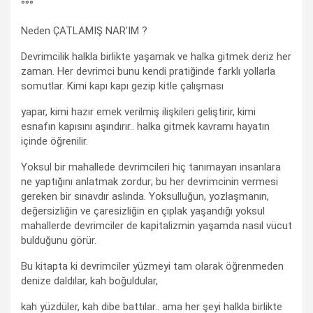
°°°
Neden ÇATLAMIŞ NAR’IM ?
Devrimcilik halkla birlikte yaşamak ve halka gitmek deriz her
zaman. Her devrimci bunu kendi pratiğinde farklı yollarla
somutlar. Kimi kapı kapı gezip kitle çalışması
yapar, kimi hazır emek verilmiş ilişkileri geliştirir, kimi
esnafın kapısını aşındırır.. halka gitmek kavramı hayatın
içinde öğrenilir.
Yoksul bir mahallede devrimcileri hiç tanımayan insanlara
ne yaptığını anlatmak zordur; bu her devrimcinin vermesi
gereken bir sınavdır aslında. Yoksulluğun, yozlaşmanın,
değersizliğin ve çaresizliğin en çıplak yaşandığı yoksul
mahallerde devrimciler de kapitalizmin yaşamda nasıl vücut
bulduğunu görür.
Bu kitapta ki devrimciler yüzmeyi tam olarak öğrenmeden
denize daldılar, kah boğuldular,
kah yüzdüler, kah dibe battılar.. ama her şeyi halkla birlikte