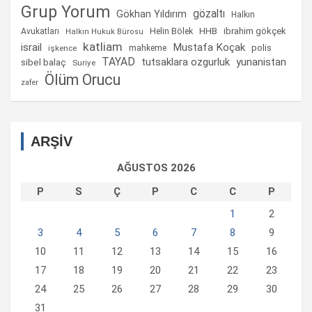
Grup Yorum
gözaltı
Gökhan Yıldırım
Halkın
Helin Bölek
HHB
ibrahim gökçek
Avukatları
Halkın Hukuk Bürosu
katliam
israil
Mustafa Koçak
mahkeme
polis
işkence
TAYAD
tutsaklara ozgurluk
yunanistan
sibel balaç
Suriye
Ölüm Orucu
zafer
ARŞİV
AĞUSTOS 2026
P
S
Ç
P
C
C
P
1
2
3
4
5
6
7
8
9
10
11
12
13
14
15
16
17
18
19
20
21
22
23
24
25
26
27
28
29
30
31