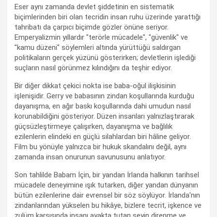
Eser aynı zamanda devlet şiddetinin en sistematik
biçimlerinden biri olan tecridin insan ruhu üzerinde yarattığı
tahribatı da çarpıcı biçimde gözler önüne seriyor.
Emperyalizmin yıllardır "terörle mücadele", "güvenlik" ve
"kamu düzeni" söylemleri altında yürüttüğü saldırgan
politikaların gerçek yüzünü gösterirken; devletlerin işlediği
suçların nasıl görünmez kılındığını da teşhir ediyor.
Bir diğer dikkat çekici nokta ise baba-oğul ilişkisinin
işlenişidir. Gerry ve babasının zindan koşullarında kurduğu
dayanışma, en ağır baskı koşullarında dahi umudun nasıl
korunabildiğini gösteriyor. Düzen insanları yalnızlaştırarak
güçsüzleştirmeye çalışırken, dayanışma ve bağlılık
ezilenlerin elindeki en güçlü silahlardan biri hâline geliyor.
Film bu yönüyle yalnızca bir hukuk skandalını değil, aynı
zamanda insan onurunun savunusunu anlatıyor.
Son tahlilde Babam İçin, bir yandan İrlanda halkının tarihsel
mücadele deneyimine ışık tutarken, diğer yandan dünyanın
bütün ezilenlerine dair evrensel bir söz söylüyor. İrlanda'nın
zindanlarından yükselen bu hikâye, bizlere tecrit, işkence ve
zulüm karşısında insanı ayakta tutan şeyin direnme ve