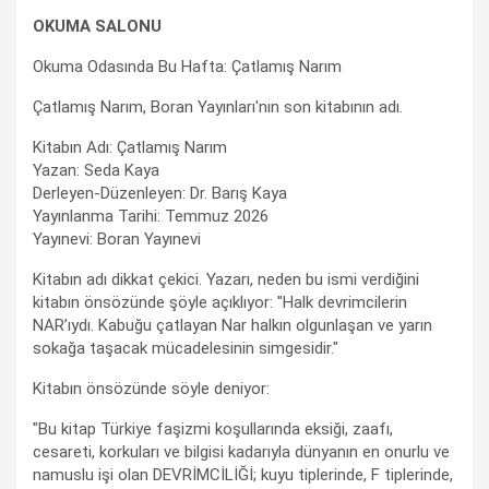
OKUMA SALONU
Okuma Odasında Bu Hafta: Çatlamış Narım
Çatlamış Narım, Boran Yayınları'nın son kitabının adı.
Kitabın Adı: Çatlamış Narım
Yazan: Seda Kaya
Derleyen-Düzenleyen: Dr. Barış Kaya
Yayınlanma Tarihi: Temmuz 2026
Yayınevi: Boran Yayınevi
Kitabın adı dikkat çekici. Yazarı, neden bu ismi verdiğini
kitabın önsözünde şöyle açıklıyor: "Halk devrimcilerin
NAR’ıydı. Kabuğu çatlayan Nar halkın olgunlaşan ve yarın
sokağa taşacak mücadelesinin simgesidir."
Kitabın önsözünde söyle deniyor:
"Bu kitap Türkiye faşizmi koşullarında eksiği, zaafı,
cesareti, korkuları ve bilgisi kadarıyla dünyanın en onurlu ve
namuslu işi olan DEVRİMCİLİĞİ; kuyu tiplerinde, F tiplerinde,