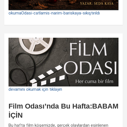
okumaOdasi-catlamis-narim-bariskaya-sıkıştırıldı
devamını okumak için tıklayın
Film Odası’nda Bu Hafta:BABAM
İÇİN
Bu hafta film köşemizde, gerçek olaylardan esinlenen