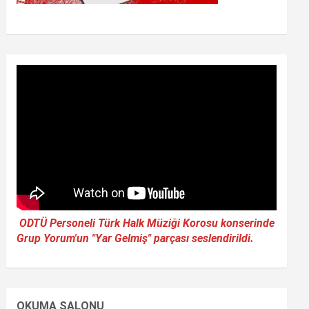
ODTÜ Personeli Türk Halk Müziği Korosu konserinde
Grup Yorum'un "Yar Gelmiş" parçası seslendirildi.
OKUMA SALONU