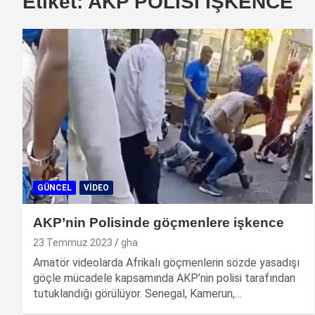
Etiket:
AKP POLİSİ İŞKENCE
GÜNCEL
VIDEO
AKP’nin Polisinde göçmenlere işkence
23 Temmuz 2023
gha
Amatör videolarda Afrikalı göçmenlerin sözde yasadışı
göçle mücadele kapsamında AKP’nin polisi tarafından
tutuklandığı görülüyor. Senegal, Kamerun,…