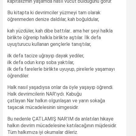
kapitalizmin yaşamda nasıl vücut bulduğunu görür.
Bu kitapta ki devrimciler yüzmeyi tam olarak
öğrenmeden denize daldılar, kah boğuldular,
kah yüzdüler, kah dibe battılar.. ama her şeyi halkla
birlikte öğrenip halkla birlikte aştılar. İlk defa
uyuşturucu kullanan gençlerle tanıştılar,
ilk defa tacize uğrayıp dayak yediler,
ilk defa odun kırıp soba yaktılar,
ilk defa farelerle birlikte uyuyup, pirelerle yaşamayı
öğrendiler.
Halk nasıl yaşadıysa onlar da öyle yaşayıp öğrendi.
Halk devrimcilerin NAR’ıydı. Kabuğu
çatlayan Nar halkın olgunlaşan ve yarın sokağa
taşacak mücadelesinin simgesidir.
Bu nedenle ÇATLAMIŞ NAR’IM da anlatılan hikaye
halkın devrim mücadelesine katılacağının müjdesidir.
Tüm halkımıza iyi okumalar dileriz.