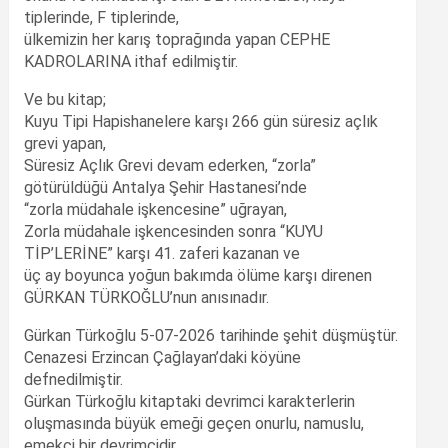
tiplerinde, F tiplerinde,
ülkemizin her karış toprağında yapan CEPHE
KADROLARINA ithaf edilmiştir.
Ve bu kitap;
Kuyu Tipi Hapishanelere karşı 266 gün süresiz açlık
grevi yapan,
Süresiz Açlık Grevi devam ederken, “zorla”
götürüldüğü Antalya Şehir Hastanesi’nde
“zorla müdahale işkencesine” uğrayan,
Zorla müdahale işkencesinden sonra “KUYU
TİP’LERİNE” karşı 41. zaferi kazanan ve
üç ay boyunca yoğun bakımda ölüme karşı direnen
GÜRKAN TÜRKOĞLU’nun anısınadır.
Gürkan Türkoğlu 5-07-2026 tarihinde şehit düşmüştür.
Cenazesi Erzincan Çağlayan’daki köyüne
defnedilmiştir.
Gürkan Türkoğlu kitaptaki devrimci karakterlerin
oluşmasında büyük emeği geçen onurlu, namuslu,
emekçi bir devrimcidir.