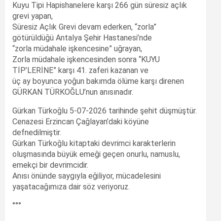
Kuyu Tipi Hapishanelere karşı 266 gün süresiz açlık
grevi yapan,
Süresiz Açlık Grevi devam ederken, “zorla”
götürüldüğü Antalya Şehir Hastanesi’nde
“zorla müdahale işkencesine” uğrayan,
Zorla müdahale işkencesinden sonra “KUYU
TİP’LERİNE” karşı 41. zaferi kazanan ve
üç ay boyunca yoğun bakımda ölüme karşı direnen
GÜRKAN TÜRKOĞLU’nun anısınadır.
Gürkan Türkoğlu 5-07-2026 tarihinde şehit düşmüştür.
Cenazesi Erzincan Çağlayan’daki köyüne
defnedilmiştir.
Gürkan Türkoğlu kitaptaki devrimci karakterlerin
oluşmasında büyük emeği geçen onurlu, namuslu,
emekçi bir devrimcidir.
Anısı önünde saygıyla eğiliyor, mücadelesini
yaşatacağımıza dair söz veriyoruz.
°°°