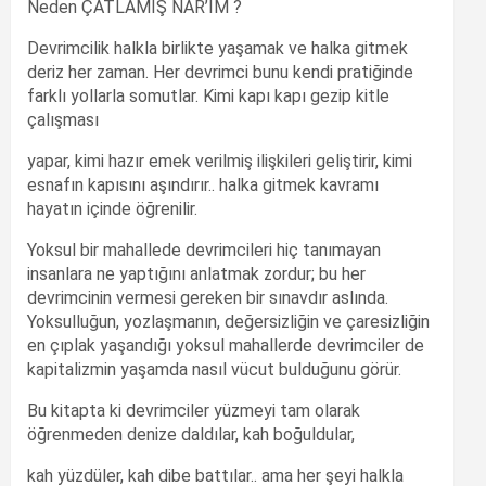
Neden ÇATLAMIŞ NAR’IM ?
Devrimcilik halkla birlikte yaşamak ve halka gitmek
deriz her zaman. Her devrimci bunu kendi pratiğinde
farklı yollarla somutlar. Kimi kapı kapı gezip kitle
çalışması
yapar, kimi hazır emek verilmiş ilişkileri geliştirir, kimi
esnafın kapısını aşındırır.. halka gitmek kavramı
hayatın içinde öğrenilir.
Yoksul bir mahallede devrimcileri hiç tanımayan
insanlara ne yaptığını anlatmak zordur; bu her
devrimcinin vermesi gereken bir sınavdır aslında.
Yoksulluğun, yozlaşmanın, değersizliğin ve çaresizliğin
en çıplak yaşandığı yoksul mahallerde devrimciler de
kapitalizmin yaşamda nasıl vücut bulduğunu görür.
Bu kitapta ki devrimciler yüzmeyi tam olarak
öğrenmeden denize daldılar, kah boğuldular,
kah yüzdüler, kah dibe battılar.. ama her şeyi halkla