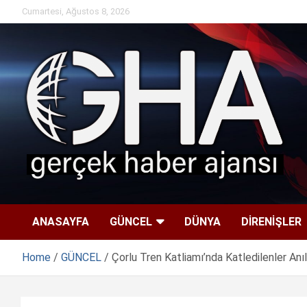
Skip
Cumartesi, Ağustos 8, 2026
to
content
ANASAYFA
GÜNCEL
DÜNYA
DİRENİŞLER
Home
GÜNCEL
Çorlu Tren Katliamı’nda Katledilenler