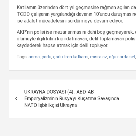
Katliamın üzerinden dört yıl geçmesine rağmen açılan da
TCDD çalışanın yargılandığı davanın 10’uncu duruşmasında
ise adalet mücadelesini sürdürmeye devam ediyor.
AKP’nin polisi ise mezar anmasını dahi boş geçmeyerek, ac
ölümüyle ilgili kılını kıpırdatmayan, delil toplamayan polis
kaydederek hapse atmak için delil topluyor.
Tags:
anma
,
çorlu
,
çorlu tren katliamı
,
mısra öz
,
oğuz arda sel
Yazı
UKRAYNA DOSYASI (4) : ABD-AB
dolaşımı
Emperyalizminin Rusya’yı Kuşatma Savaşında
NATO İşbirlikçisi Ukrayna