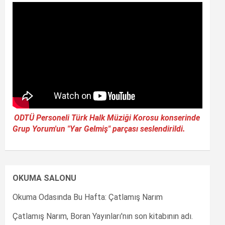
ODTÜ Personeli Türk Halk Müziği Korosu konserinde
Grup Yorum'un "Yar Gelmiş" parçası seslendirildi.
OKUMA SALONU
Okuma Odasında Bu Hafta: Çatlamış Narım
Çatlamış Narım, Boran Yayınları'nın son kitabının adı.