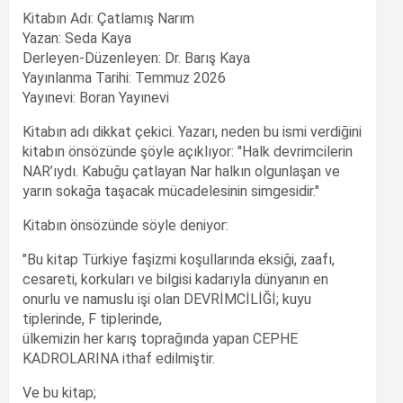
Kitabın Adı: Çatlamış Narım
Yazan: Seda Kaya
Derleyen-Düzenleyen: Dr. Barış Kaya
Yayınlanma Tarihi: Temmuz 2026
Yayınevi: Boran Yayınevi
Kitabın adı dikkat çekici. Yazarı, neden bu ismi verdiğini
kitabın önsözünde şöyle açıklıyor: "Halk devrimcilerin
NAR’ıydı. Kabuğu çatlayan Nar halkın olgunlaşan ve
yarın sokağa taşacak mücadelesinin simgesidir."
Kitabın önsözünde söyle deniyor:
"Bu kitap Türkiye faşizmi koşullarında eksiği, zaafı,
cesareti, korkuları ve bilgisi kadarıyla dünyanın en
onurlu ve namuslu işi olan DEVRİMCİLİĞİ; kuyu
tiplerinde, F tiplerinde,
ülkemizin her karış toprağında yapan CEPHE
KADROLARINA ithaf edilmiştir.
Ve bu kitap;