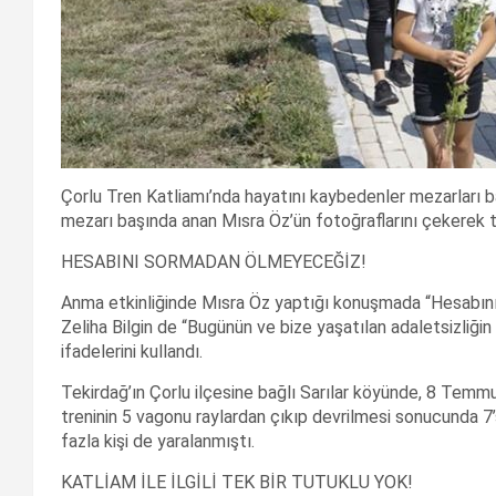
Çorlu Tren Katliamı’nda hayatını kaybedenler mezarları ba
mezarı başında anan Mısra Öz’ün fotoğraflarını çekerek ta
HESABINI SORMADAN ÖLMEYECEĞİZ!
Anma etkinliğinde Mısra Öz yaptığı konuşmada “Hesabın
Zeliha Bilgin de “Bugünün ve bize yaşatılan adaletsizliğin 
ifadelerini kullandı.
Tekirdağ’ın Çorlu ilçesine bağlı Sarılar köyünde, 8 Temm
treninin 5 vagonu raylardan çıkıp devrilmesi sonucunda 7
fazla kişi de yaralanmıştı.
KATLİAM İLE İLGİLİ TEK BİR TUTUKLU YOK!