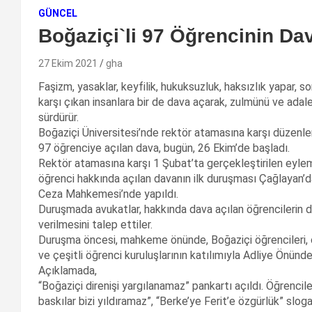
GÜNCEL
Boğaziçi`li 97 Öğrencinin Da
27 Ekim 2021
gha
Faşizm, yasaklar, keyfilik, hukuksuzluk, haksızlık yapar, s
karşı çıkan insanlara bir de dava açarak, zulmünü ve adalet
sürdürür.
Boğaziçi Üniversitesi’nde rektör atamasına karşı düzenl
97 öğrenciye açılan dava, bugün, 26 Ekim’de başladı.
Rektör atamasına karşı 1 Şubat’ta gerçekleştirilen eylem
öğrenci hakkında açılan davanın ilk duruşması Çağlayan’d
Ceza Mahkemesi’nde yapıldı.
Duruşmada avukatlar, hakkında dava açılan öğrencilerin d
verilmesini talep ettiler.
Duruşma öncesi, mahkeme önünde, Boğaziçi öğrencileri, çe
ve çeşitli öğrenci kuruluşlarının katılımıyla Adliye Önünde
Açıklamada,
“Boğaziçi direnişi yargılanamaz” pankartı açıldı. Öğrencile
baskılar bizi yıldıramaz”, “Berke’ye Ferit’e özgürlük” slogan