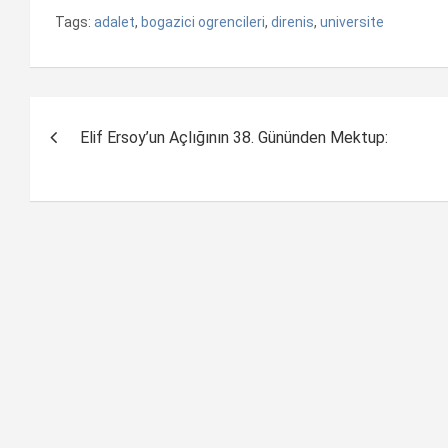
Tags:
adalet
,
bogazici ogrencileri
,
direnis
,
universite
Yazı
Elif Ersoy’un Açlığının 38. Gününden Mektup:
dolaşımı