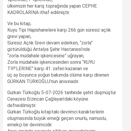
ülkemizin her karış toprağında yapan CEPHE
KADROLARINA ithaf edilmiştir.
Ve bu kitap;
Kuyu Tipi Hapishanelere karşı 266 gün süresiz açlık
grevi yapan,
Süresiz Açlık Grevi devam ederken, “zorla”
götürüldüğü Antalya Şehir Hastanesi’nde
“zorla müdahale işkencesine” uğrayan,
Zorla müdahale işkencesinden sonra “KUYU
TİP’LERİNE” karşı 41. zaferi kazanan ve
üç ay boyunca yoğun bakımda ölüme karşı direnen
GÜRKAN TÜRKOĞLU’nun anısınadır.
Gürkan Türkoğlu 5-07-2026 tarihinde şehit düşmüştür.
Cenazesi Erzincan Çağlayan’daki köyüne
defnedilmiştir.
Gürkan Türkoğlu kitaptaki devrimci karakterlerin
oluşmasında büyük emeği geçen onurlu, namuslu,
emekçi bir devrimcidir.