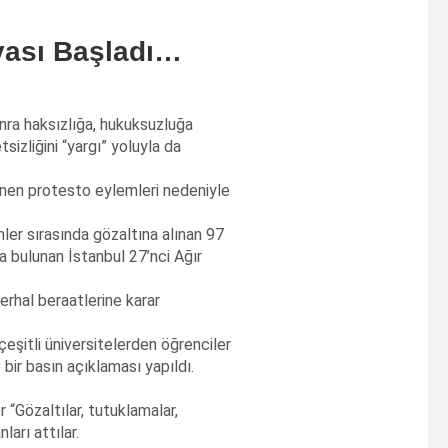
vası Başladı…
onra haksızlığa, hukuksuzluğa
sizliğini “yargı” yoluyla da
enen protesto eylemleri nedeniyle
ler sırasında gözaltına alınan 97
a bulunan İstanbul 27’nci Ağır
erhal beraatlerine karar
şitli üniversitelerden öğrenciler
 bir basın açıklaması yapıldı.
r “Gözaltılar, tutuklamalar,
ları attılar.