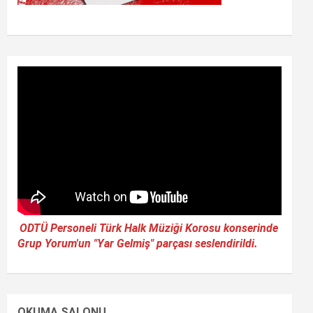
ODTÜ Personeli Türk Halk Müziği Korosu konserinde
Grup Yorum'un "Yar Gelmiş" parçası seslendirildi.
OKUMA SALONU