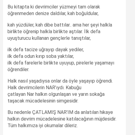
Bu kitapta ki devrimciler yüzmeyi tam olarak
öğrenmeden denize daldılar, kah boğuldular,
kah yüzdüler, kah dibe battılar.. ama her şeyi halkla
birlikte öğrenip halkla birlikte aştılar. İlk defa
uyuşturucu kullanan gençlerle tanıştılar,
ilk defa tacize uğrayıp dayak yediler,
ilk defa odun kırıp soba yaktılar,
ilk defa farelerle birlikte uyuyup, pirelerle yaşamayı
öğrendiler.
Halk nasıl yaşadıysa onlar da öyle yaşayıp öğrendi.
Halk devrimcilerin NAR’ıydı. Kabuğu
çatlayan Nar halkın olgunlaşan ve yarın sokağa
taşacak mücadelesinin simgesidir.
Bu nedenle ÇATLAMIŞ NAR’IM da anlatılan hikaye
halkın devrim mücadelesine katılacağının müjdesidir.
Tüm halkımıza iyi okumalar dileriz.