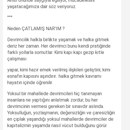
Anısı önünde saygıyla eğiliyor, mücadelesini
yaşatacağımıza dair söz veriyoruz.
°°°
Neden ÇATLAMIŞ NAR’IM ?
Devrimcilik halkla birlikte yaşamak ve halka gitmek
deriz her zaman. Her devrimci bunu kendi pratiğinde
farklı yollarla somutlar. Kimi kapı kapı gezip kitle
çalışması
yapar, kimi hazır emek verilmiş ilişkileri geliştirir, kimi
esnafın kapısını aşındırır.. halka gitmek kavramı
hayatın içinde öğrenilir.
Yoksul bir mahallede devrimcileri hiç tanımayan
insanlara ne yaptığını anlatmak zordur; bu her
devrimcinin vermesi gereken bir sınavdır aslında.
Yoksulluğun, yozlaşmanın, değersizliğin ve çaresizliğin
en çıplak yaşandığı yoksul mahallerde devrimciler de
kapitalizmin yaşamda nasıl vücut bulduğunu görür.