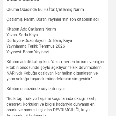
Okuma Odasında Bu Hafta: Çatlamış Narım
Çatlamış Narım, Boran Yayınları'nın son kitabının adı.
Kitabın Adı: Çatlamış Narım
Yazan: Seda Kaya
Derleyen-Düzenleyen: Dr. Barış Kaya
Yayınlanma Tarihi: Temmuz 2026
Yayınevi: Boran Yayınevi
Kitabın adı dikkat çekici. Yazarı, neden bu ismi verdiğini
kitabın önsözünde şöyle açıklıyor: "Halk devrimcilerin
NAR’ıydı. Kabuğu çatlayan Nar halkın olgunlaşan ve
yarın sokağa taşacak mücadelesinin simgesidir."
Kitabın önsözünde söyle deniyor:
"Bu kitap Türkiye faşizmi koşullarında eksiği, zaafı,
cesareti, korkuları ve bilgisi kadarıyla dünyanın en
onurlu ve namuslu işi olan DEVRİMCİLİĞİ; kuyu
tiplerinde, F tiplerinde,