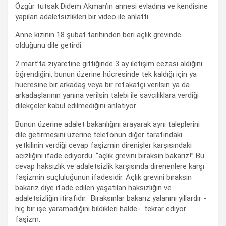
Özgür tutsak Didem Akman’ın annesi evladına ve kendisine
yapılan adaletsizlikleri bir video ile anlattı.
Anne kızının 18 şubat tarihinden beri açlık grevinde
olduğunu dile getirdi.
2 mart’ta ziyaretine gittiğinde 3 ay iletişim cezası aldığını
öğrendiğini, bunun üzerine hücresinde tek kaldığı için ya
hücresine bir arkadaş veya bir refakatçi verilsin ya da
arkadaşlarının yanına verilsin talebi ile savcılıklara verdiği
dilekçeler kabul edilmediğini anlatıyor.
Bunun üzerine adalet bakanlığını arayarak aynı taleplerini
dile getirmesini üzerine telefonun diğer tarafındaki
yetkilinin verdiği cevap faşizmin direnişler karşısındaki
acizliğini ifade ediyordu. “açlık grevini bıraksın bakarız!” Bu
cevap haksızlık ve adaletsizlik karşısında direnenlere karşı
faşizmin suçluluğunun ifadesidir. Açlık grevini bıraksın
bakarız diye ifade edilen yaşatılan haksızlığın ve
adaletsizliğin itirafıdır. Bıraksınlar bakarız yalanını yıllardır -
hiç bir işe yaramadığını bildikleri halde- tekrar ediyor
faşizm.