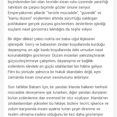
biçimlerinden biri olan tecridin insan ruhu üzerinde yarattığı
tahribatı da çarpıcı biçimde gözler önüne seriyor.
Emperyalizmin yıllardır "terörle mücadele", "güvenlik" ve
"kamu düzeni" söylemleri altında yürüttüğü saldırgan
politikaların gerçek yüzünü gösterirken; devletlerin işlediği
suçların nasıl görünmez kılındığını da teşhir ediyor.
Bir diğer dikkat çekici nokta ise baba-oğul ilişkisinin
işlenişidir. Gerry ve babasının zindan koşullarında kurduğu
dayanışma, en ağır baskı koşullarında dahi umudun nasıl
korunabildiğini gösteriyor. Düzen insanları yalnızlaştırarak
güçsüzleştirmeye çalışırken, dayanışma ve bağlılık
ezilenlerin elindeki en güçlü silahlardan biri hâline geliyor.
Film bu yönüyle yalnızca bir hukuk skandalını değil, aynı
zamanda insan onurunun savunusunu anlatıyor.
Son tahlilde Babam İçin, bir yandan İrlanda halkının tarihsel
mücadele deneyimine ışık tutarken, diğer yandan dünyanın
bütün ezilenlerine dair evrensel bir söz söylüyor. İrlanda'nın
zindanlarından yükselen bu hikâye, bizlere tecrit, işkence ve
zulüm karşısında insanı ayakta tutan şeyin direnme ve
teslim olmama iradesi olduğunu bir kez daha gösteriyor.