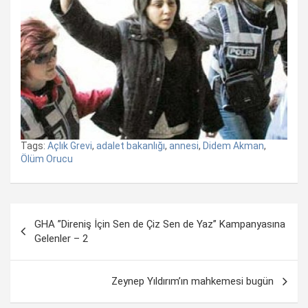
Tags:
Açlık Grevi
,
adalet bakanlığı
,
annesi
,
Didem Akman
,
Ölüm Orucu
Yazı
GHA ”Direniş İçin Sen de Çiz Sen de Yaz” Kampanyasına
dolaşımı
Gelenler – 2
Zeynep Yıldırım’ın mahkemesi bugün