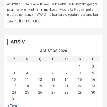
Helin Bölek
HHB
ibrahim gökçek
Avukatları
Halkın Hukuk Bürosu
katliam
israil
Mustafa Koçak
mahkeme
polis
işkence
TAYAD
tutsaklara ozgurluk
yunanistan
sibel balaç
Suriye
Ölüm Orucu
zafer
ARŞİV
AĞUSTOS 2026
P
S
Ç
P
C
C
P
1
2
3
4
5
6
7
8
9
10
11
12
13
14
15
16
17
18
19
20
21
22
23
24
25
26
27
28
29
30
31
« Tem