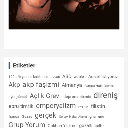
Etiketler
ABD
Adalet istiyoruz
adalet
129 a/b yasası kaldırılsın
129ab
akp faşizmi
Akp
Almanya
Avrupa Halk Cephesi
direniş
Açlık Grevi
deprem
aytaç ünsal
direnis
emperyalizm
ebru timtik
filistin
EYLEM
gerçek
fransa
gha
Gazze
Gerçek Haber Ajansı
grev
Grup Yorum
gözaltı
Gökhan Yıldırım
Halkın