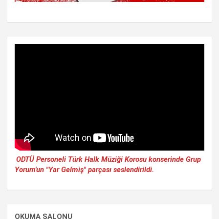
ODTÜ Personeli Türk Halk Müziği Korosu konserinde Grup
Yorum'un "Yar Gelmiş" parçası seslendirildi.
OKUMA SALONU