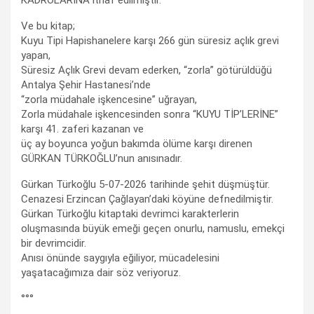
KADROLARINA ithaf edilmiştir.
Ve bu kitap;
Kuyu Tipi Hapishanelere karşı 266 gün süresiz açlık grevi
yapan,
Süresiz Açlık Grevi devam ederken, “zorla” götürüldüğü
Antalya Şehir Hastanesi’nde
“zorla müdahale işkencesine” uğrayan,
Zorla müdahale işkencesinden sonra “KUYU TİP’LERİNE”
karşı 41. zaferi kazanan ve
üç ay boyunca yoğun bakımda ölüme karşı direnen
GÜRKAN TÜRKOĞLU’nun anısınadır.
Gürkan Türkoğlu 5-07-2026 tarihinde şehit düşmüştür.
Cenazesi Erzincan Çağlayan’daki köyüne defnedilmiştir.
Gürkan Türkoğlu kitaptaki devrimci karakterlerin
oluşmasında büyük emeği geçen onurlu, namuslu, emekçi
bir devrimcidir.
Anısı önünde saygıyla eğiliyor, mücadelesini
yaşatacağımıza dair söz veriyoruz.
°°°