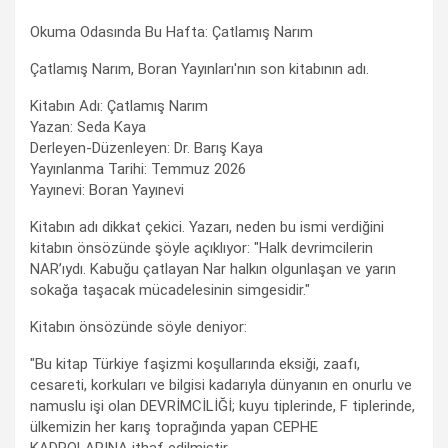
Okuma Odasında Bu Hafta: Çatlamış Narım
Çatlamış Narım, Boran Yayınları'nın son kitabının adı.
Kitabın Adı: Çatlamış Narım
Yazan: Seda Kaya
Derleyen-Düzenleyen: Dr. Barış Kaya
Yayınlanma Tarihi: Temmuz 2026
Yayınevi: Boran Yayınevi
Kitabın adı dikkat çekici. Yazarı, neden bu ismi verdiğini
kitabın önsözünde şöyle açıklıyor: "Halk devrimcilerin
NAR’ıydı. Kabuğu çatlayan Nar halkın olgunlaşan ve yarın
sokağa taşacak mücadelesinin simgesidir."
Kitabın önsözünde söyle deniyor:
"Bu kitap Türkiye faşizmi koşullarında eksiği, zaafı,
cesareti, korkuları ve bilgisi kadarıyla dünyanın en onurlu ve
namuslu işi olan DEVRİMCİLİĞİ; kuyu tiplerinde, F tiplerinde,
ülkemizin her karış toprağında yapan CEPHE