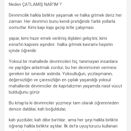
Neden ÇATLAMIŞ NAR’IM ?
Devrimcilik halkla birlikte yaşamak ve halka gitmek deriz her
zaman. Her devrimci bunu kendi pratiğinde farklı yollarla
somutlar. Kimi kapı kapı gezip kitle çalışması
yapar, kimi hazır emek verilmiş ilişkileri geliştirir, kimi
esnafın kapısını aşındırır.. halka gitmek kavramı hayatın
içinde öğrenilir.
Yoksul bir mahallede devrimcileri hiç tanımayan insanlara
ne yaptığını anlatmak zordur; bu her devrimcinin vermesi
gereken bir sınavdır aslında. Yoksulluğun, yozlaşmanın,
değersizliğin ve çaresizliğin en çıplak yaşandığı yoksul
mahallerde devrimciler de kapitalizmin yaşamda nasıl vücut
bulduğunu görür.
Bu kitapta ki devrimciler yüzmeyi tam olarak öğrenmeden
denize daldılar, kah boğuldular,
kah yüzdüler, kah dibe battılar.. ama her şeyi halkla birlikte
öğrenip halkla birlikte aştılar. İlk defa uyuşturucu kullanan