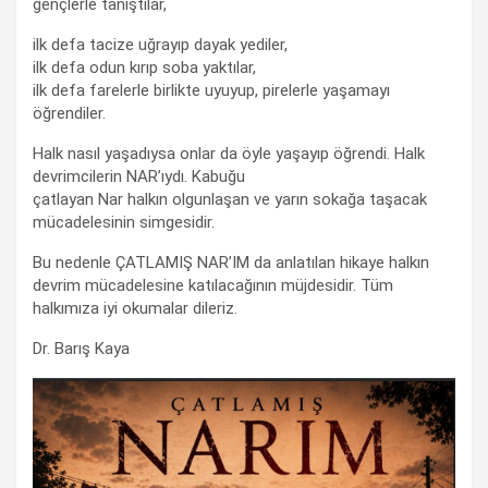
gençlerle tanıştılar,
ilk defa tacize uğrayıp dayak yediler,
ilk defa odun kırıp soba yaktılar,
ilk defa farelerle birlikte uyuyup, pirelerle yaşamayı
öğrendiler.
Halk nasıl yaşadıysa onlar da öyle yaşayıp öğrendi. Halk
devrimcilerin NAR’ıydı. Kabuğu
çatlayan Nar halkın olgunlaşan ve yarın sokağa taşacak
mücadelesinin simgesidir.
Bu nedenle ÇATLAMIŞ NAR’IM da anlatılan hikaye halkın
devrim mücadelesine katılacağının müjdesidir. Tüm
halkımıza iyi okumalar dileriz.
Dr. Barış Kaya