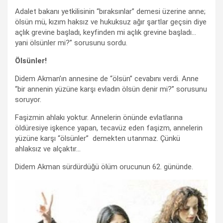
Adalet bakanı yetkilisinin “bıraksınlar” demesi üzerine anne;
ölsün mü, kızım haksız ve hukuksuz ağır şartlar geçsin diye
açlık grevine başladı, keyfinden mi açlık grevine başladı…
yani ölsünler mi?” sorusunu sordu.
Ölsünler!
Didem Akman’ın annesine de “ölsün” cevabını verdi. Anne
“bir annenin yüzüne karşı evladın ölsün denir mi?” sorusunu
soruyor.
Faşizmin ahlakı yoktur. Annelerin önünde evlatlarına
öldüresiye işkence yapan, tecavüz eden faşizm, annelerin
yüzüne karşı “ölsünler” demekten utanmaz. Çünkü
ahlaksız ve alçaktır…
Didem Akman sürdürdüğü ölüm orucunun 62. gününde.