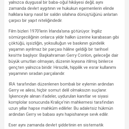
yalnızca duygusal bir baba-oğul hikâyesi değil; aynı
zamanda devlet aygıtının ve hukukun egemenlerin elinde
halklara karşı nasıl bir saldırı silahına dönüştüğünü anlatan
çarpıcı bir yapıt niteliğindedir.
Film bizleri 1970'lerin İrlanda'sına götürüyor. İngiliz
sömürgeciliğinin onlarca yıldır halkın üzerine karabasan gibi
çöktüğü, işsizliğin, yoksulluğun ve baskının gündelik
yaşamın ayrılmaz bir parçası hâline geldiği bir tarihsel
kesitte başlıyor. Başkahraman Gerry Conlon, geleceğe dair
büyük umutları olmayan, düzenin kıyısına itilmiş binlerce
gençten yalnızca biridir. Hırsızlık, hippilik ve esrar kullanımı
yaşamının sıradan parçalarıdır.
IRA tarafından düzenlenen bombalı bir eylemin ardından
Gerry ve ailesi, hiçbir somut delil olmaksızın suçlanır.
İşkenceyle alınan ifadeler, uydurulan kanıtlar ve siyasi
komplolar sonucunda Kraliçe'nin mahkemesi tarafından
uzun yıllar hapse mahkûm edilirler. Bu adaletsiz hükmün
ardından Gerry ve babası aynı hapishaneye sevk edilir.
Eser aynı zamanda devlet şiddetinin en sistematik