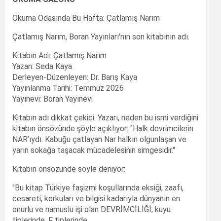
Okuma Odasında Bu Hafta: Çatlamış Narım
Çatlamış Narım, Boran Yayınları'nın son kitabının adı.
Kitabın Adı: Çatlamış Narım
Yazan: Seda Kaya
Derleyen-Düzenleyen: Dr. Barış Kaya
Yayınlanma Tarihi: Temmuz 2026
Yayınevi: Boran Yayınevi
Kitabın adı dikkat çekici. Yazarı, neden bu ismi verdiğini
kitabın önsözünde şöyle açıklıyor: "Halk devrimcilerin
NAR’ıydı. Kabuğu çatlayan Nar halkın olgunlaşan ve
yarın sokağa taşacak mücadelesinin simgesidir."
Kitabın önsözünde söyle deniyor:
"Bu kitap Türkiye faşizmi koşullarında eksiği, zaafı,
cesareti, korkuları ve bilgisi kadarıyla dünyanın en
onurlu ve namuslu işi olan DEVRİMCİLİĞİ; kuyu
tiplerinde, F tiplerinde,