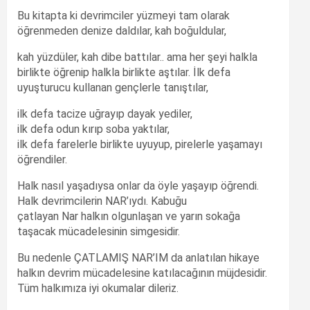
Bu kitapta ki devrimciler yüzmeyi tam olarak
öğrenmeden denize daldılar, kah boğuldular,
kah yüzdüler, kah dibe battılar.. ama her şeyi halkla
birlikte öğrenip halkla birlikte aştılar. İlk defa
uyuşturucu kullanan gençlerle tanıştılar,
ilk defa tacize uğrayıp dayak yediler,
ilk defa odun kırıp soba yaktılar,
ilk defa farelerle birlikte uyuyup, pirelerle yaşamayı
öğrendiler.
Halk nasıl yaşadıysa onlar da öyle yaşayıp öğrendi.
Halk devrimcilerin NAR’ıydı. Kabuğu
çatlayan Nar halkın olgunlaşan ve yarın sokağa
taşacak mücadelesinin simgesidir.
Bu nedenle ÇATLAMIŞ NAR’IM da anlatılan hikaye
halkın devrim mücadelesine katılacağının müjdesidir.
Tüm halkımıza iyi okumalar dileriz.