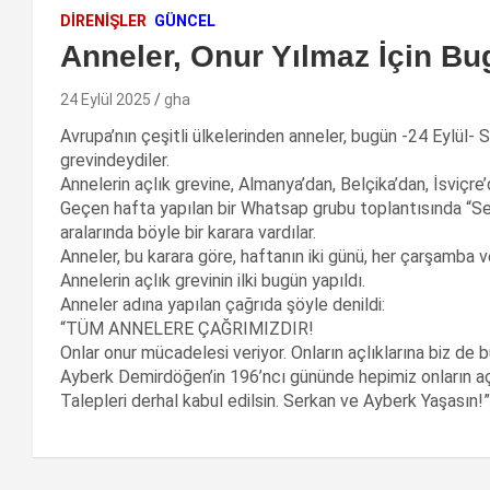
DIRENIŞLER
GÜNCEL
Anneler, Onur Yılmaz İçin Bu
24 Eylül 2025
gha
Avrupa’nın çeşitli ülkelerinden anneler, bugün -24 Eylül- S
grevindeydiler.
Annelerin açlık grevine, Almanya’dan, Belçika’dan, İsviçre’
Geçen hafta yapılan bir Whatsap grubu toplantısında “Serk
aralarında böyle bir karara vardılar.
Anneler, bu karara göre, haftanın iki günü, her çarşamba v
Annelerin açlık grevinin ilki bugün yapıldı.
Anneler adına yapılan çağrıda şöyle denildi:
“TÜM ANNELERE ÇAĞRIMIZDIR!
Onlar onur mücadelesi veriyor. Onların açlıklarına biz de b
Ayberk Demirdöğen’in 196’ncı gününde hepimiz onların açl
Talepleri derhal kabul edilsin. Serkan ve Ayberk Yaşasın!”