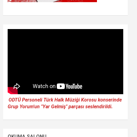
ODTÜ Personeli Türk Halk Müziği Korosu konserinde
Grup Yorum'un "Yar Gelmiş" parçası seslendirildi.
OKUMA SALONU