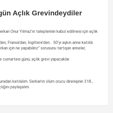
gün Açlık Grevindeydiler
erkan Onur Yılmaz’ın taleplerinin kabul edilmesi için açlık
den, Fransa’dan, İngiltere’den… 50’yi aşkın anne katıldı.
an için ne yapabiliriz” sorusunu tartışan anneler,
e cumartesi günü, açlık grevi yapacaklar.
uradan katılalım. Serkan’ın ölüm orucu direnişinin 318.,
ığını paylaşalım.