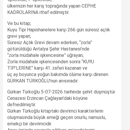
ülkemizin her karış toprağında yapan CEPHE
KADROLARINA ithaf edilmiştir.
Ve bu kitap;
Kuyu Tipi Hapishanelere karşı 266 gün süresiz açlık
grevi yapan,
Süresiz Açlık Grevi devam ederken, “zorla”
götürüldüğü Antalya Şehir Hastanesi’nde
“zorla müdahale işkencesine” uğrayan,
Zorla müdahale işkencesinden sonra “KUYU
TİP’LERİNE” karşı 41. zaferi kazanan ve
üç ay boyunca yoğun bakımda ölüme karşı direnen
GÜRKAN TÜRKOĞLU’nun anısınadır.
Gürkan Türkoğlu 5-07-2026 tarihinde şehit düşmüştür.
Cenazesi Erzincan Çağlayan’daki köyüne
defnedilmiştir.
Gürkan Türkoğlu kitaptaki devrimci karakterlerin
oluşmasında büyük emeği geçen onurlu, namuslu,
emekçi bir devrimcidir.