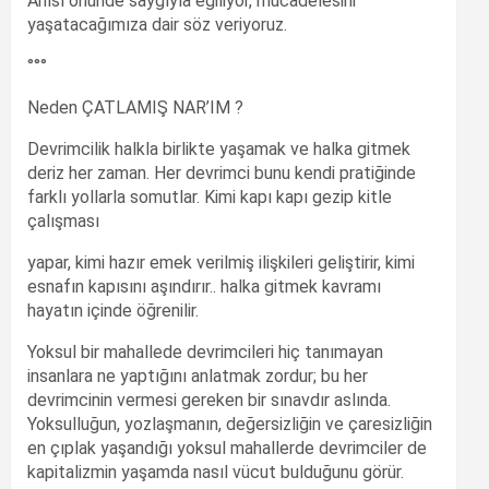
Anısı önünde saygıyla eğiliyor, mücadelesini
yaşatacağımıza dair söz veriyoruz.
°°°
Neden ÇATLAMIŞ NAR’IM ?
Devrimcilik halkla birlikte yaşamak ve halka gitmek
deriz her zaman. Her devrimci bunu kendi pratiğinde
farklı yollarla somutlar. Kimi kapı kapı gezip kitle
çalışması
yapar, kimi hazır emek verilmiş ilişkileri geliştirir, kimi
esnafın kapısını aşındırır.. halka gitmek kavramı
hayatın içinde öğrenilir.
Yoksul bir mahallede devrimcileri hiç tanımayan
insanlara ne yaptığını anlatmak zordur; bu her
devrimcinin vermesi gereken bir sınavdır aslında.
Yoksulluğun, yozlaşmanın, değersizliğin ve çaresizliğin
en çıplak yaşandığı yoksul mahallerde devrimciler de
kapitalizmin yaşamda nasıl vücut bulduğunu görür.