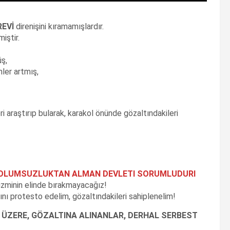
REVİ
direnişini kıramamışlardır.
iştir.
ş,
ler artmış,
eri araştırıp bularak, karakol önünde gözaltındakileri
LÜ OLUMSUZLUKTAN ALMAN DEVLETI SORUMLUDURI
lizminin elinde bırakmayacağız!
sını protesto edelim, gözaltındakileri sahiplenelim!
K ÜZERE, GÖZALTINA ALINANLAR, DERHAL SERBEST