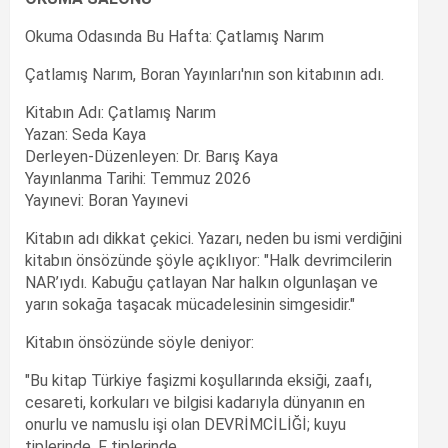
Okuma Odasında Bu Hafta: Çatlamış Narım
Çatlamış Narım, Boran Yayınları'nın son kitabının adı.
Kitabın Adı: Çatlamış Narım
Yazan: Seda Kaya
Derleyen-Düzenleyen: Dr. Barış Kaya
Yayınlanma Tarihi: Temmuz 2026
Yayınevi: Boran Yayınevi
Kitabın adı dikkat çekici. Yazarı, neden bu ismi verdiğini
kitabın önsözünde şöyle açıklıyor: "Halk devrimcilerin
NAR’ıydı. Kabuğu çatlayan Nar halkın olgunlaşan ve
yarın sokağa taşacak mücadelesinin simgesidir."
Kitabın önsözünde söyle deniyor:
"Bu kitap Türkiye faşizmi koşullarında eksiği, zaafı,
cesareti, korkuları ve bilgisi kadarıyla dünyanın en
onurlu ve namuslu işi olan DEVRİMCİLİĞİ; kuyu
tiplerinde, F tiplerinde,