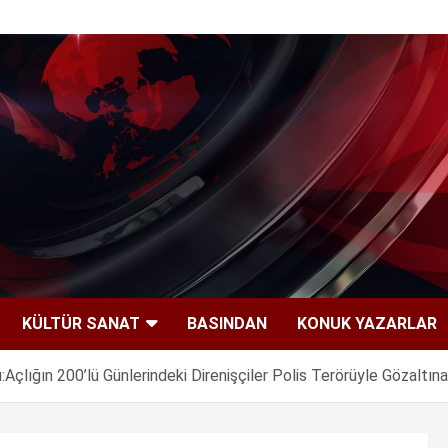
KÜLTÜR SANAT
BASINDAN
KONUK YAZARLAR
:Açlığın 200’lü Günlerindeki Direnişçiler Polis Terörüyle Gözaltına