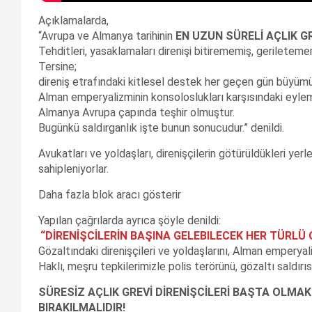
Açıklamalarda,
“Avrupa ve Almanya tarihinin
EN UZUN SÜRELİ AÇLIK G
Tehditleri, yasaklamaları direnişi bitirememiş, geriletemem
Tersine;
direniş etrafındaki kitlesel destek her geçen gün büyümü
Alman emperyalizminin konsoloslukları karşısındaki eylem
Almanya Avrupa çapında teşhir olmuştur.
Bugünkü saldırganlık işte bunun sonucudur.” denildi.
Avukatları ve yoldaşları, direnişçilerin götürüldükleri yerl
sahipleniyorlar.
Daha fazla blok aracı gösterir
Yapılan çağrılarda ayrıca şöyle denildi:
“DİRENİŞCİLERİN BAŞINA GELEBILECEK HER TÜR
Gözaltındaki direnişçileri ve yoldaşlarını, Alman emperya
Haklı, meşru tepkilerimizle polis terörünü, gözaltı saldırı
SÜRESİZ AÇLIK GREVİ DİRENİŞCİLERİ BAŞTA OLMA
BIRAKILMALIDIR!