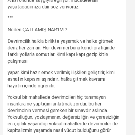
Anısı önünde saygıyla eğiliyor, mücadelesini
yaşatacağımıza dair söz veriyoruz.
°°°
Neden ÇATLAMIŞ NAR’IM ?
Devrimcilik halkla birlikte yaşamak ve halka gitmek
deriz her zaman. Her devrimci bunu kendi pratiğinde
farklı yollarla somutlar. Kimi kapı kapı gezip kitle
çalışması
yapar, kimi hazır emek verilmiş ilişkileri geliştirir, kimi
esnafın kapısını aşındırır.. halka gitmek kavramı
hayatın içinde öğrenilir.
Yoksul bir mahallede devrimcileri hiç tanımayan
insanlara ne yaptığını anlatmak zordur; bu her
devrimcinin vermesi gereken bir sınavdır aslında.
Yoksulluğun, yozlaşmanın, değersizliğin ve çaresizliğin
en çıplak yaşandığı yoksul mahallerde devrimciler de
kapitalizmin yaşamda nasıl vücut bulduğunu görür.