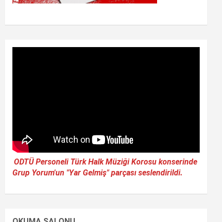
ODTÜ Personeli Türk Halk Müziği Korosu konserinde
Grup Yorum'un "Yar Gelmiş" parçası seslendirildi.
OKUMA SALONU