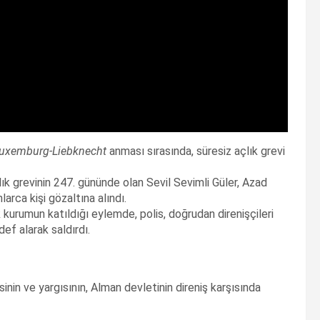
uxemburg-Liebknecht
anması sırasında, süresiz açlık grevi
lık grevinin 247. gününde olan Sevil Sevimli Güler, Azad
rca kişi gözaltına alındı.
rumun katıldığı eylemde, polis, doğrudan direnişçileri
def alarak saldırdı.
isinin ve yargısının, Alman devletinin direniş karşısında