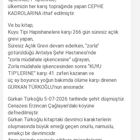
ülkemizin her karış toprağında yapan CEPHE
KADROLARINA ithaf edilmiştir.
Ve bu kitap;
Kuyu Tipi Hapishanelere karşı 266 gün süresiz açlık
grevi yapan,
Süresiz Açlık Grevi devam ederken, “zorla”
götürüldüğü Antalya Şehir Hastanesi’nde
“zorla müdahale işkencesine” uğrayan,
Zorla müdahale işkencesinden sonra “KUYU
TİP’LERİNE” karşı 41. zaferi kazanan ve
üç ay boyunca yoğun bakımda ölüme karşı direnen
GÜRKAN TÜRKOĞLU’nun anısınadır.
Gürkan Türkoğlu 5-07-2026 tarihinde şehit düşmüştür.
Cenazesi Erzincan Çağlayan’daki köyüne
defnedilmiştir.
Gürkan Türkoğlu kitaptaki devrimci karakterlerin
oluşmasında büyük emeği geçen onurlu, namuslu,
emekçi bir devrimcidir.