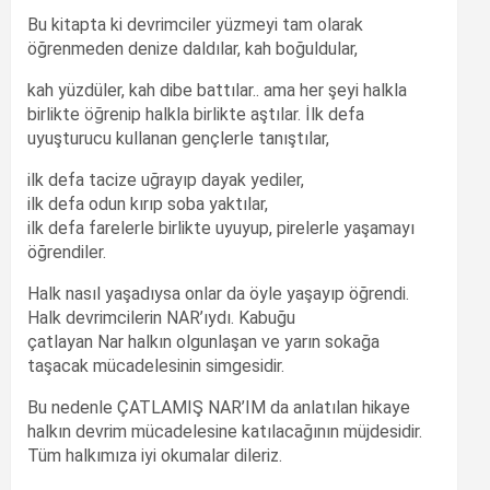
Bu kitapta ki devrimciler yüzmeyi tam olarak
öğrenmeden denize daldılar, kah boğuldular,
kah yüzdüler, kah dibe battılar.. ama her şeyi halkla
birlikte öğrenip halkla birlikte aştılar. İlk defa
uyuşturucu kullanan gençlerle tanıştılar,
ilk defa tacize uğrayıp dayak yediler,
ilk defa odun kırıp soba yaktılar,
ilk defa farelerle birlikte uyuyup, pirelerle yaşamayı
öğrendiler.
Halk nasıl yaşadıysa onlar da öyle yaşayıp öğrendi.
Halk devrimcilerin NAR’ıydı. Kabuğu
çatlayan Nar halkın olgunlaşan ve yarın sokağa
taşacak mücadelesinin simgesidir.
Bu nedenle ÇATLAMIŞ NAR’IM da anlatılan hikaye
halkın devrim mücadelesine katılacağının müjdesidir.
Tüm halkımıza iyi okumalar dileriz.