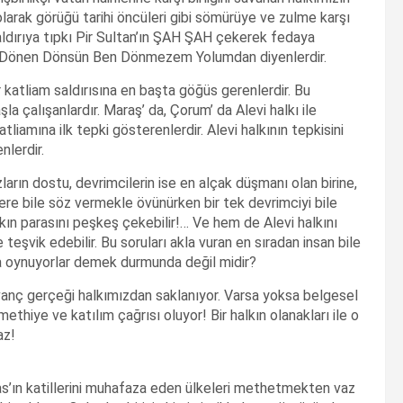
i olarak görüğü tarihi öncüleri gibi sömürüye ve zulme karşı
Saldırıya tıpkı Pir Sultan’ın ŞAH ŞAH çekerek fedaya
. Dönen Dönsün Ben Dönmezem Yolumdan diyenlerdir.
 katliam saldırısına en başta göğüs gerenlerdir. Bu
şla çalışanlardır. Maraş’ da, Çorum’ da Alevi halkı ile
tliamına ilk tepki gösterenlerdir. Alevi halkının tepkisini
lerdir.
zların dostu, devrimcilerin ise en alçak düşmanı olan birine,
lere bile söz vermekle övünürken bir tek devrimciyi bile
n parasını peşkeş çekebilir!… Ve hem de Alevi halkını
teşvik edebilir. Bu soruları akla vuran en sıradan insan bile
zla oynuyorlar demek durmunda değil midir?
ıvanç gerçeği halkımızdan saklanıyor. Varsa yoksa belgesel
ethiye ve katılım çağrısı oluyor! Bir halkın olanakları ile o
az!
as’ın katillerini muhafaza eden ülkeleri methetmekten vaz