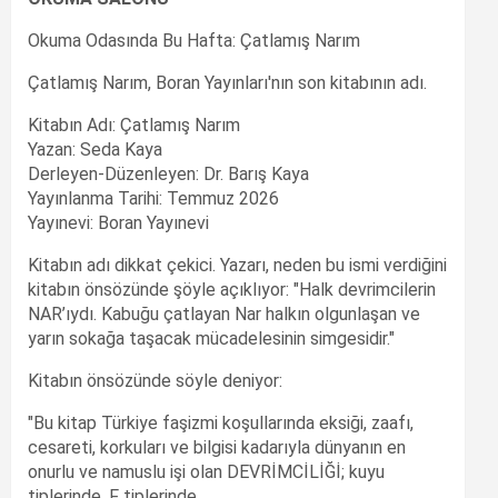
Okuma Odasında Bu Hafta: Çatlamış Narım
Çatlamış Narım, Boran Yayınları'nın son kitabının adı.
Kitabın Adı: Çatlamış Narım
Yazan: Seda Kaya
Derleyen-Düzenleyen: Dr. Barış Kaya
Yayınlanma Tarihi: Temmuz 2026
Yayınevi: Boran Yayınevi
Kitabın adı dikkat çekici. Yazarı, neden bu ismi verdiğini
kitabın önsözünde şöyle açıklıyor: "Halk devrimcilerin
NAR’ıydı. Kabuğu çatlayan Nar halkın olgunlaşan ve
yarın sokağa taşacak mücadelesinin simgesidir."
Kitabın önsözünde söyle deniyor:
"Bu kitap Türkiye faşizmi koşullarında eksiği, zaafı,
cesareti, korkuları ve bilgisi kadarıyla dünyanın en
onurlu ve namuslu işi olan DEVRİMCİLİĞİ; kuyu
tiplerinde, F tiplerinde,