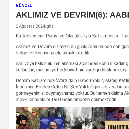
GÜNCEL
AKLIMIZ VE DEVRİM(6): AABK
2 Ağustos 2024
gha
Katledilenlerin Parası ve Olanaklarıyla Katliamcıların T
Aklımız ve Devrim dizimizin bu günkü bölümünde son günl
belgeseli konusunu ele almak istedik.
Akıl veya halkın aklının alınması açısından konu o kadar çar
kullanılan, masumiyet edebiyatının vardığı doruk noktayı 
Dersim Katliamında ‘’Atatürkün Haberi Yoku’’, Maraş Katlia
İnönü’nün Elinden Gelen Bir Şey Yoktu’’ gibi arsız yalanları
görmeyenimiz, duymayanımız yoktur. Bu hemen daima Alevi 
mevkiilerindekiler tarafından empoze edilmektedir.