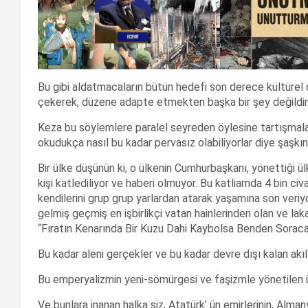
Bu gibi aldatmacaların bütün hedefi son derece kültürel deri
çekerek, düzene adapte etmekten başka bir şey değildir
Keza bu söylemlere paralel seyreden öylesine tartışmalar,
okudukça nasıl bu kadar pervasız olabiliyorlar diye şaşkınl
Bir ülke düşünün ki, o ülkenin Cumhurbaşkanı, yönettiği ül
kişi katlediliyor ve haberi olmuyor. Bu katliamda 4 bin 
kendilerini grup grup yarlardan atarak yaşamına son veri
gelmiş geçmiş en işbirlikçi vatan hainlerinden olan ve l
“Fıratın Kenarında Bir Kuzu Dahi Kaybolsa Benden Soracak
Bu kadar aleni gerçekler ve bu kadar devre dışı kalan akıl!
Bu emperyalizmin yeni-sömürgesi ve faşizmle yönetilen ül
Ve bunlara inanan halka siz, Atatürk’ ün emirlerinin, Alman