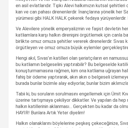
en asil evlatlarıdır. Tıpkı Alevi halkımızın kutsal şehitler
kan ve can pahası direnenlerdir. İnançlarına yönelik her 
yürümesi gibi HALK HALK çekerek fedaya yürüyenlerdir
Ve Alevilere yönelik emperyalizmin ve faşist devletin her
katliamlara karşı halkın direnişini örgütlemek için canla ba
birlikte omuz omuza şehitler vererek direnelerdir. Sıvas ka
örgütleyen ve omuz omuza büyük eylemler gerçekleştiren
Hengi akıl, Sıvas’ın katilleri olan şeriatçıların en namussu
bu katliamın belgeselini yaptırabilir? Bu belgeselde katil
konuşturmamasına rağmen, kim ona katliama uğrayan halkı
fahiş bir ödeme yaptırarak, akın akın o belgeseli izlemeye 
burada bunlar bizimle alay ediyorlar, bunlar bizim aklımı
Tabii ki, bu soruların sorulmasını engellemek için Ümit K
üzerine tartışmaya çekiliyor dikkatler. Ve yapılan da hep m
halkın katillerinin aklanması… Gerçekten bu kadar da olm
HAYIR! Bunlara Artık Yeter diyelim!
Halkın olanaklarını böylelerine peşkeş çekeceğinize, Sıv