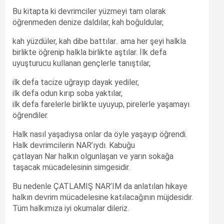
Bu kitapta ki devrimciler yüzmeyi tam olarak
öğrenmeden denize daldılar, kah boğuldular,
kah yüzdüler, kah dibe battılar.. ama her şeyi halkla
birlikte öğrenip halkla birlikte aştılar. İlk defa
uyuşturucu kullanan gençlerle tanıştılar,
ilk defa tacize uğrayıp dayak yediler,
ilk defa odun kırıp soba yaktılar,
ilk defa farelerle birlikte uyuyup, pirelerle yaşamayı
öğrendiler.
Halk nasıl yaşadıysa onlar da öyle yaşayıp öğrendi.
Halk devrimcilerin NAR’ıydı. Kabuğu
çatlayan Nar halkın olgunlaşan ve yarın sokağa
taşacak mücadelesinin simgesidir.
Bu nedenle ÇATLAMIŞ NAR’IM da anlatılan hikaye
halkın devrim mücadelesine katılacağının müjdesidir.
Tüm halkımıza iyi okumalar dileriz.