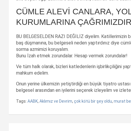
CÜMLE ALEVİ CANLARA, YO
KURUMLARINA ÇAĞRIMIZDIR
BU BELGESELDEN RAZI DEĞİLİZ diyelim. Katillerimizin baş
baş düşmanına, bu belgeseli neden yaptırdınız diye cüml
sorma azmimizi koruyalım.
Bunu İzah etmek zorundalar. Hesap vermek zorundalar!
Ve tüm halk olarak, bizleri katledenlerin işbirlikçiliğini ya
mahkum edelim.
Onun yerine ülkemizin yetiştirdiği en büyük tiyatro ustas
belgesel arasından en iyilerini seçerek izleyelim ve izlete
Tags:
AABK
,
Aklımız ve Devrim
,
çok kötü bir şey oldu
,
murat be
Yazı