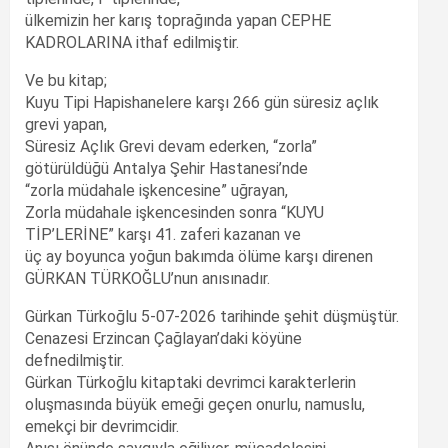
ülkemizin her karış toprağında yapan CEPHE
KADROLARINA ithaf edilmiştir.
Ve bu kitap;
Kuyu Tipi Hapishanelere karşı 266 gün süresiz açlık
grevi yapan,
Süresiz Açlık Grevi devam ederken, “zorla”
götürüldüğü Antalya Şehir Hastanesi’nde
“zorla müdahale işkencesine” uğrayan,
Zorla müdahale işkencesinden sonra “KUYU
TİP’LERİNE” karşı 41. zaferi kazanan ve
üç ay boyunca yoğun bakımda ölüme karşı direnen
GÜRKAN TÜRKOĞLU’nun anısınadır.
Gürkan Türkoğlu 5-07-2026 tarihinde şehit düşmüştür.
Cenazesi Erzincan Çağlayan’daki köyüne
defnedilmiştir.
Gürkan Türkoğlu kitaptaki devrimci karakterlerin
oluşmasında büyük emeği geçen onurlu, namuslu,
emekçi bir devrimcidir.