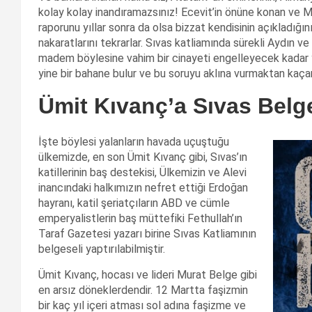
kolay kolay inandıramazsınız! Ecevit’in önüne konan ve 
raporunu yıllar sonra da olsa bizzat kendisinin açıkladığın
nakaratlarını tekrarlar. Sıvas katliamında sürekli Aydın ve
madem böylesine vahim bir cinayeti engelleyecek kadar 
yine bir bahane bulur ve bu soruyu aklına vurmaktan kaçar
Ümit Kıvanç’a Sıvas Belg
İşte böylesi yalanların havada uçuştuğu
ülkemizde, en son Ümit Kıvanç gibi, Sıvas’ın
katillerinin baş destekisi, Ülkemizin ve Alevi
inancındaki halkımızın nefret ettiği Erdoğan
hayranı, katil şeriatçıların ABD ve cümle
emperyalistlerin baş müttefiki Fethullah’ın
Taraf Gazetesi yazarı birine Sıvas Katliamının
belgeseli yaptırılabilmiştir.
Ümit Kıvanç, hocası ve lideri Murat Belge gibi
en arsız döneklerdendir. 12 Martta faşizmin
bir kaç yıl içeri atması sol adına faşizme ve