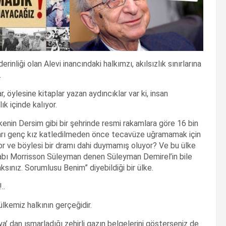
nliği olan Alevi inancındaki halkımzı, akılsızlık sınırlarına
.
 öylesine kitaplar yazan aydıncıklar var ki, insan
ık içinde kalıyor.
kenin Dersim gibi bir şehrinde resmi rakamlara göre 16 bin
civarı genç kız katledilmeden önce tecavüze uğramamak için
yor ve böylesi bir dramı dahi duymamış oluyor? Ve bu ülke
akabı Morrisson Süleyman denen Süleyman Demirel’in bile
sınız. Sorumlusu Benim” diyebildiği bir ülke.
..
kemiz halkının gerçeğidir.
ya’ dan ısmarladığı zehirli gazın belgelerini gösterseniz de