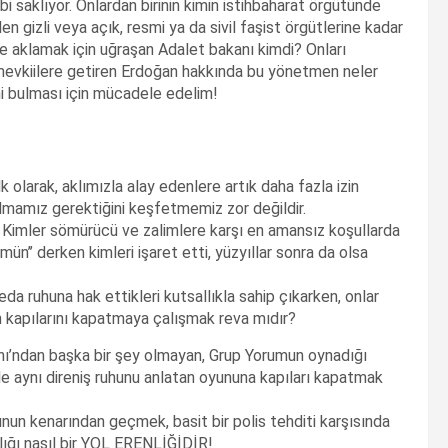
bi saklıyor. Onlardan birinin kimin istihbaharat örgütünde
 gizli veya açık, resmi ya da sivil faşist örgütlerine kadar
de aklamak için uğraşan Adalet bakanı kimdi? Onları
evkiilere getiren Erdoğan hakkında bu yönetmen neler
 bulması için mücadele edelim!
k olarak, aklımızla alay edenlere artık daha fazla izin
mamız gerektiğini keşfetmemiz zor değildir.
? Kimler sömürücü ve zalimlere karşı en amansız koşullarda
ün’’ derken kimleri işaret etti, yüzyıllar sonra da olsa
eda ruhuna hak ettikleri kutsallıkla sahip çıkarken, onlar
nın kapılarını kapatmaya çalışmak reva mıdır?
anı’ndan başka bir şey olmayan, Grup Yorumun oynadığı
ynı direniş ruhunu anlatan oyununa kapıları kapatmak
unun kenarından geçmek, basit bir polis tehditi karşısında
lığı nasıl bir YOL ERENLİĞİDİR!