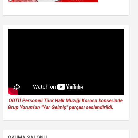
ODTÜ Personeli Türk Halk Müziği Korosu konserinde
Grup Yorum'un "Yar Gelmiş" parçası seslendirildi.
OKUMA SALONU