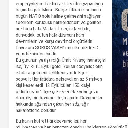
emperyalizme teslimiyet teorileri yapanların
başında gelir Murat Belge. Ülkemiz solunun
bugün NATO solu haline gelmesini sağlayan
teorilerin kurucusu hainlerdendir. Ve gelinen
noktada hala Marksist geçinirken bile,
dünyadaki bütün halk düşmanı karşı
devrimlerin ve karşı devrimci örgütlerin
finansörü SOROS VAKFI’ nın ülkemizdeki 5
yöneticisinden biridir.
Bu güruhun yetiştirdiği, Ümit Kıvanç ihanetçisi
ise, “İyi ki 12 Eylül geldi. Yoksa sosyalistlerin
iktidara gelmesi tehlikesi vardı. Eğer
sosyalistler iktidara gelseydi en az 5 milyon
kişi keserlerdi. 12 Eylülcüler 150 kişiyi
öldürmüştür” diye şükredecek kadar gözü
dönmüş bir devrimci düşmanıdır. Devrimciler
hakkında ağzından çıkan her söz, ağır
hakaretlerle doludur.
Bu hainin küfrettiği deevrimciler, her
milliyetten ve her inançtan Anadolu halklarının sömürücü iş