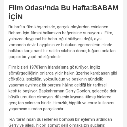
Film Odası’nda Bu Hafta:BABAM
İÇİN
Bu hafta film köşemizde, gerçek olaylardan esinlenen
Babam İçin filmini halkımızın beğenisine sunuyoruz. Film,
yalnızca duygusal bir baba-oğul hikâyesi değil; aynı
zamanda devlet aygıtının ve hukukun egemenlerin elinde
halklara karşı nasıl bir saldırı silahına dönüştüğünü anlatan
çarpıcı bir yapıt niteliğindedir.
Film bizleri 1970'lerin İrlanda'sına götürüyor. İngiliz
sömürgeciliğinin onlarca yıldır halkın üzerine karabasan gibi
çöktüğü, işsizliğin, yoksulluğun ve baskının gündelik
yaşamın ayrılmaz bir parçası hâline geldiği bir tarihsel
kesitte başlıyor. Başkahraman Gerry Conlon, geleceğe dair
büyük umutları olmayan, düzenin kıyısına itilmiş binlerce
gençten yalnızca biridir. Hırsızlık, hippilik ve esrar kullanımı
yaşamının sıradan parçalarıdır.
IRA tarafından düzenlenen bombalı bir eylemin ardından
Gerry ve ailesi, hiçbir somut delil olmaksızın suçlanır.