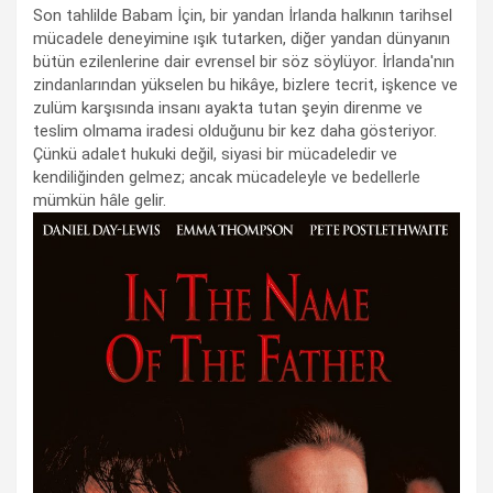
Son tahlilde Babam İçin, bir yandan İrlanda halkının tarihsel
mücadele deneyimine ışık tutarken, diğer yandan dünyanın
bütün ezilenlerine dair evrensel bir söz söylüyor. İrlanda'nın
zindanlarından yükselen bu hikâye, bizlere tecrit, işkence ve
zulüm karşısında insanı ayakta tutan şeyin direnme ve
teslim olmama iradesi olduğunu bir kez daha gösteriyor.
Çünkü adalet hukuki değil, siyasi bir mücadeledir ve
kendiliğinden gelmez; ancak mücadeleyle ve bedellerle
mümkün hâle gelir.