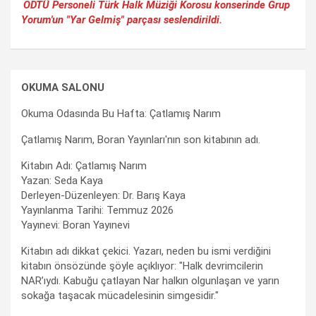
ODTÜ Personeli Türk Halk Müziği Korosu konserinde Grup
Yorum'un "Yar Gelmiş" parçası seslendirildi.
OKUMA SALONU
Okuma Odasında Bu Hafta: Çatlamış Narım
Çatlamış Narım, Boran Yayınları'nın son kitabının adı.
Kitabın Adı: Çatlamış Narım
Yazan: Seda Kaya
Derleyen-Düzenleyen: Dr. Barış Kaya
Yayınlanma Tarihi: Temmuz 2026
Yayınevi: Boran Yayınevi
Kitabın adı dikkat çekici. Yazarı, neden bu ismi verdiğini
kitabın önsözünde şöyle açıklıyor: "Halk devrimcilerin
NAR’ıydı. Kabuğu çatlayan Nar halkın olgunlaşan ve yarın
sokağa taşacak mücadelesinin simgesidir."