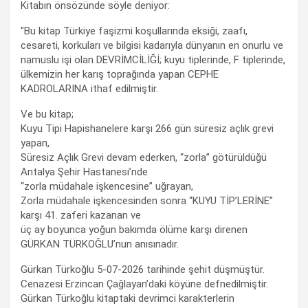
Kitabın önsözünde söyle deniyor:
"Bu kitap Türkiye faşizmi koşullarında eksiği, zaafı,
cesareti, korkuları ve bilgisi kadarıyla dünyanın en onurlu ve
namuslu işi olan DEVRİMCİLİĞİ; kuyu tiplerinde, F tiplerinde,
ülkemizin her karış toprağında yapan CEPHE
KADROLARINA ithaf edilmiştir.
Ve bu kitap;
Kuyu Tipi Hapishanelere karşı 266 gün süresiz açlık grevi
yapan,
Süresiz Açlık Grevi devam ederken, “zorla” götürüldüğü
Antalya Şehir Hastanesi’nde
“zorla müdahale işkencesine” uğrayan,
Zorla müdahale işkencesinden sonra “KUYU TİP’LERİNE”
karşı 41. zaferi kazanan ve
üç ay boyunca yoğun bakımda ölüme karşı direnen
GÜRKAN TÜRKOĞLU’nun anısınadır.
Gürkan Türkoğlu 5-07-2026 tarihinde şehit düşmüştür.
Cenazesi Erzincan Çağlayan’daki köyüne defnedilmiştir.
Gürkan Türkoğlu kitaptaki devrimci karakterlerin