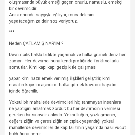
oluşmasında büyük emeği geçen onurlu, namuslu, emekçi
bir devrimcidir.
Anısı önünde saygıyla eğiliyor, mücadelesini
yaşatacağımıza dair söz veriyoruz.
°°°
Neden ÇATLAMIŞ NAR’IM ?
Devrimcilik halkla birlikte yaşamak ve halka gitmek deriz her
zaman. Her devrimci bunu kendi pratiğinde farklı yollarla
somutlar. Kimi kapı kapı gezip kitle çalışması
yapar, kimi hazır emek verilmiş ilişkileri geliştirir, kimi
esnafın kapısını aşındırır.. halka gitmek kavramı hayatın
içinde öğrenilir.
Yoksul bir mahallede devrimcileri hiç tanımayan insanlara
ne yaptığını anlatmak zordur; bu her devrimcinin vermesi
gereken bir sınavdır aslında. Yoksulluğun, yozlaşmanın,
değersizliğin ve çaresizliğin en çıplak yaşandığı yoksul
mahallerde devrimciler de kapitalizmin yaşamda nasıl vücut
bulduğunu görür.