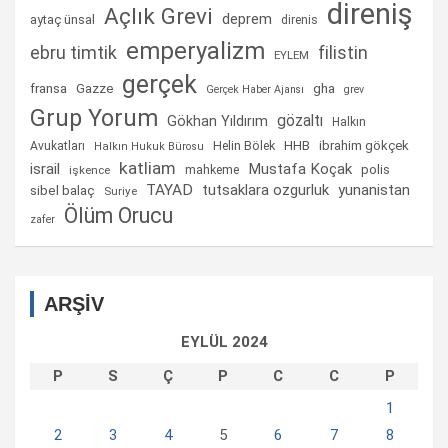
direniş
Açlık Grevi
deprem
aytaç ünsal
direnis
emperyalizm
ebru timtik
filistin
EYLEM
gerçek
fransa
gha
Gazze
Gerçek Haber Ajansı
grev
Grup Yorum
gözaltı
Gökhan Yıldırım
Halkın
Helin Bölek
HHB
ibrahim gökçek
Avukatları
Halkın Hukuk Bürosu
katliam
israil
Mustafa Koçak
mahkeme
polis
işkence
TAYAD
tutsaklara ozgurluk
yunanistan
sibel balaç
Suriye
Ölüm Orucu
zafer
ARŞİV
EYLÜL 2024
P
S
Ç
P
C
C
P
1
2
3
4
5
6
7
8