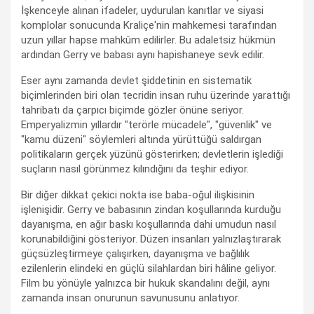
İşkenceyle alınan ifadeler, uydurulan kanıtlar ve siyasi
komplolar sonucunda Kraliçe'nin mahkemesi tarafından
uzun yıllar hapse mahkûm edilirler. Bu adaletsiz hükmün
ardından Gerry ve babası aynı hapishaneye sevk edilir.
Eser aynı zamanda devlet şiddetinin en sistematik
biçimlerinden biri olan tecridin insan ruhu üzerinde yarattığı
tahribatı da çarpıcı biçimde gözler önüne seriyor.
Emperyalizmin yıllardır "terörle mücadele", "güvenlik" ve
"kamu düzeni" söylemleri altında yürüttüğü saldırgan
politikaların gerçek yüzünü gösterirken; devletlerin işlediği
suçların nasıl görünmez kılındığını da teşhir ediyor.
Bir diğer dikkat çekici nokta ise baba-oğul ilişkisinin
işlenişidir. Gerry ve babasının zindan koşullarında kurduğu
dayanışma, en ağır baskı koşullarında dahi umudun nasıl
korunabildiğini gösteriyor. Düzen insanları yalnızlaştırarak
güçsüzleştirmeye çalışırken, dayanışma ve bağlılık
ezilenlerin elindeki en güçlü silahlardan biri hâline geliyor.
Film bu yönüyle yalnızca bir hukuk skandalını değil, aynı
zamanda insan onurunun savunusunu anlatıyor.