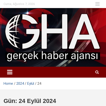
Skip
Cuma, Ağustos 7, 2026
to
content
Home
2024
Eylül
24
Gün:
24 Eylül 2024