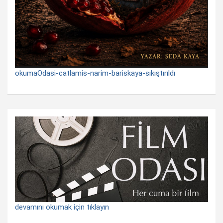
okumaOdasi-catlamis-narim-bariskaya-sıkıştırıldı
devamını okumak için tıklayın