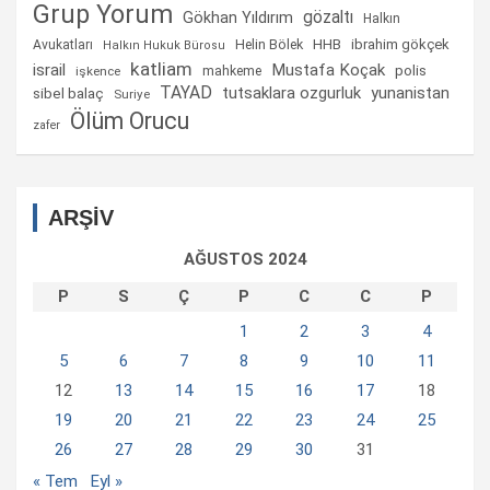
Grup Yorum
gözaltı
Gökhan Yıldırım
Halkın
Helin Bölek
HHB
ibrahim gökçek
Avukatları
Halkın Hukuk Bürosu
katliam
israil
Mustafa Koçak
mahkeme
polis
işkence
TAYAD
tutsaklara ozgurluk
yunanistan
sibel balaç
Suriye
Ölüm Orucu
zafer
ARŞİV
AĞUSTOS 2024
P
S
Ç
P
C
C
P
1
2
3
4
5
6
7
8
9
10
11
12
13
14
15
16
17
18
19
20
21
22
23
24
25
26
27
28
29
30
31
« Tem
Eyl »