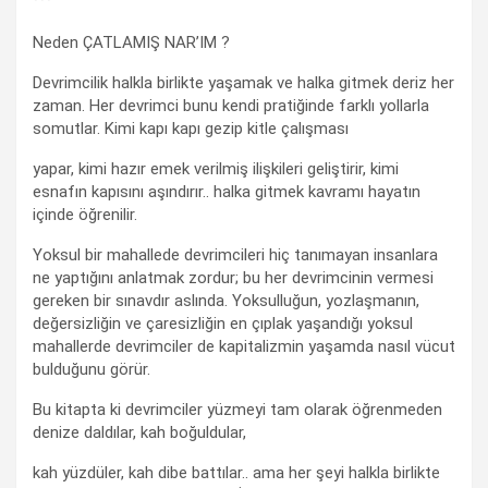
°°°
Neden ÇATLAMIŞ NAR’IM ?
Devrimcilik halkla birlikte yaşamak ve halka gitmek deriz her
zaman. Her devrimci bunu kendi pratiğinde farklı yollarla
somutlar. Kimi kapı kapı gezip kitle çalışması
yapar, kimi hazır emek verilmiş ilişkileri geliştirir, kimi
esnafın kapısını aşındırır.. halka gitmek kavramı hayatın
içinde öğrenilir.
Yoksul bir mahallede devrimcileri hiç tanımayan insanlara
ne yaptığını anlatmak zordur; bu her devrimcinin vermesi
gereken bir sınavdır aslında. Yoksulluğun, yozlaşmanın,
değersizliğin ve çaresizliğin en çıplak yaşandığı yoksul
mahallerde devrimciler de kapitalizmin yaşamda nasıl vücut
bulduğunu görür.
Bu kitapta ki devrimciler yüzmeyi tam olarak öğrenmeden
denize daldılar, kah boğuldular,
kah yüzdüler, kah dibe battılar.. ama her şeyi halkla birlikte