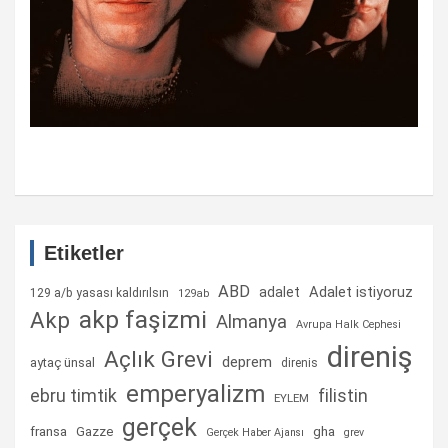
Etiketler
ABD
Adalet istiyoruz
adalet
129 a/b yasası kaldırılsın
129ab
akp faşizmi
Akp
Almanya
Avrupa Halk Cephesi
direniş
Açlık Grevi
deprem
aytaç ünsal
direnis
emperyalizm
ebru timtik
filistin
EYLEM
gerçek
fransa
gha
Gazze
Gerçek Haber Ajansı
grev