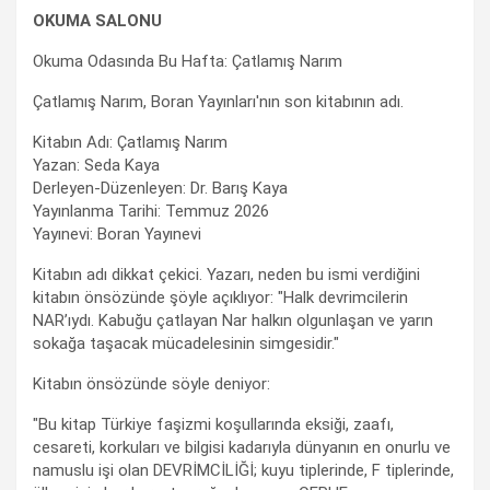
OKUMA SALONU
Okuma Odasında Bu Hafta: Çatlamış Narım
Çatlamış Narım, Boran Yayınları'nın son kitabının adı.
Kitabın Adı: Çatlamış Narım
Yazan: Seda Kaya
Derleyen-Düzenleyen: Dr. Barış Kaya
Yayınlanma Tarihi: Temmuz 2026
Yayınevi: Boran Yayınevi
Kitabın adı dikkat çekici. Yazarı, neden bu ismi verdiğini
kitabın önsözünde şöyle açıklıyor: "Halk devrimcilerin
NAR’ıydı. Kabuğu çatlayan Nar halkın olgunlaşan ve yarın
sokağa taşacak mücadelesinin simgesidir."
Kitabın önsözünde söyle deniyor:
"Bu kitap Türkiye faşizmi koşullarında eksiği, zaafı,
cesareti, korkuları ve bilgisi kadarıyla dünyanın en onurlu ve
namuslu işi olan DEVRİMCİLİĞİ; kuyu tiplerinde, F tiplerinde,