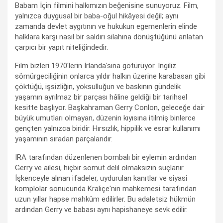
Babam İçin filmini halkımızın beğenisine sunuyoruz. Film,
yalnızca duygusal bir baba-oğul hikâyesi değil; aynı
zamanda devlet aygıtının ve hukukun egemenlerin elinde
halklara karşı nasıl bir saldırı silahına dönüştüğünü anlatan
çarpıcı bir yapıt niteliğindedir.
Film bizleri 1970'lerin İrlanda'sına götürüyor. İngiliz
sömürgeciliğinin onlarca yıldır halkın üzerine karabasan gibi
çöktüğü, işsizliğin, yoksulluğun ve baskının gündelik
yaşamın ayrılmaz bir parçası hâline geldiği bir tarihsel
kesitte başlıyor. Başkahraman Gerry Conlon, geleceğe dair
büyük umutları olmayan, düzenin kıyısına itilmiş binlerce
gençten yalnızca biridir. Hırsızlık, hippilik ve esrar kullanımı
yaşamının sıradan parçalarıdır.
IRA tarafından düzenlenen bombalı bir eylemin ardından
Gerry ve ailesi, hiçbir somut delil olmaksızın suçlanır.
İşkenceyle alınan ifadeler, uydurulan kanıtlar ve siyasi
komplolar sonucunda Kraliçe'nin mahkemesi tarafından
uzun yıllar hapse mahkûm edilirler. Bu adaletsiz hükmün
ardından Gerry ve babası aynı hapishaneye sevk edilir.