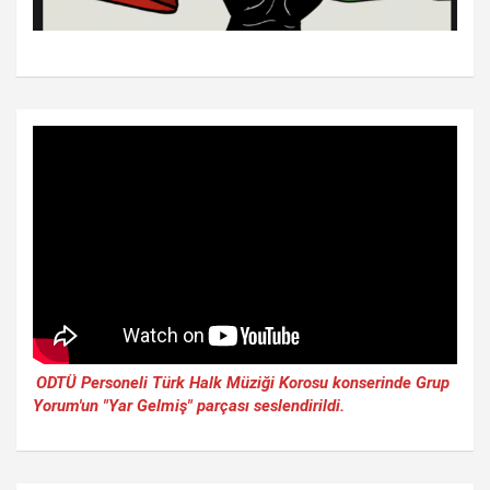
ODTÜ Personeli Türk Halk Müziği Korosu konserinde Grup
Yorum'un "Yar Gelmiş" parçası seslendirildi.