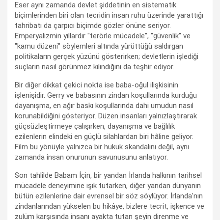
Eser aynı zamanda devlet şiddetinin en sistematik
biçimlerinden biri olan tecridin insan ruhu üzerinde yarattığı
tahribatı da çarpıcı biçimde gözler önüne seriyor.
Emperyalizmin yıllardır "terörle mücadele", "güvenlik" ve
"kamu düzeni" söylemleri altında yürüttüğü saldırgan
politikaların gerçek yüzünü gösterirken; devletlerin işlediği
suçların nasıl görünmez kılındığını da teşhir ediyor.
Bir diğer dikkat çekici nokta ise baba-oğul ilişkisinin
işlenişidir. Gerry ve babasının zindan koşullarında kurduğu
dayanışma, en ağır baskı koşullarında dahi umudun nasıl
korunabildiğini gösteriyor. Düzen insanları yalnızlaştırarak
güçsüzleştirmeye çalışırken, dayanışma ve bağlılık
ezilenlerin elindeki en güçlü silahlardan biri hâline geliyor.
Film bu yönüyle yalnızca bir hukuk skandalını değil, aynı
zamanda insan onurunun savunusunu anlatıyor.
Son tahlilde Babam İçin, bir yandan İrlanda halkının tarihsel
mücadele deneyimine ışık tutarken, diğer yandan dünyanın
bütün ezilenlerine dair evrensel bir söz söylüyor. İrlanda'nın
zindanlarından yükselen bu hikâye, bizlere tecrit, işkence ve
zulüm karşısında insanı ayakta tutan şeyin direnme ve