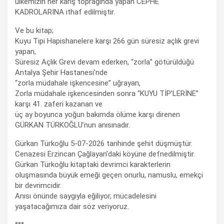
ülkemizin her karış toprağında yapan CEPHE
KADROLARINA ithaf edilmiştir.
Ve bu kitap;
Kuyu Tipi Hapishanelere karşı 266 gün süresiz açlık grevi
yapan,
Süresiz Açlık Grevi devam ederken, “zorla” götürüldüğü
Antalya Şehir Hastanesi’nde
“zorla müdahale işkencesine” uğrayan,
Zorla müdahale işkencesinden sonra “KUYU TİP’LERİNE”
karşı 41. zaferi kazanan ve
üç ay boyunca yoğun bakımda ölüme karşı direnen
GÜRKAN TÜRKOĞLU’nun anısınadır.
Gürkan Türkoğlu 5-07-2026 tarihinde şehit düşmüştür.
Cenazesi Erzincan Çağlayan’daki köyüne defnedilmiştir.
Gürkan Türkoğlu kitaptaki devrimci karakterlerin
oluşmasında büyük emeği geçen onurlu, namuslu, emekçi
bir devrimcidir.
Anısı önünde saygıyla eğiliyor, mücadelesini
yaşatacağımıza dair söz veriyoruz.