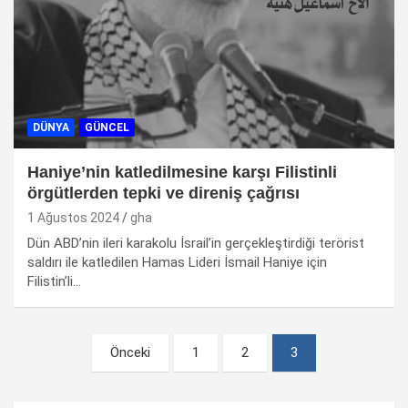
DÜNYA
GÜNCEL
Haniye’nin katledilmesine karşı Filistinli
örgütlerden tepki ve direniş çağrısı
1 Ağustos 2024
gha
Dün ABD’nin ileri karakolu İsrail’in gerçekleştirdiği terörist
saldırı ile katledilen Hamas Lideri İsmail Haniye için
Filistin’li…
Yazı
Önceki
1
2
3
dolaşımı