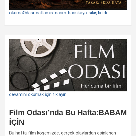
okumaOdasi-catlamis-narim-bariskaya-sıkıştırıldı
devamını okumak için tıklayın
Film Odası’nda Bu Hafta:BABAM
İÇİN
Bu hafta film köşemizde, gerçek olaylardan esinlenen