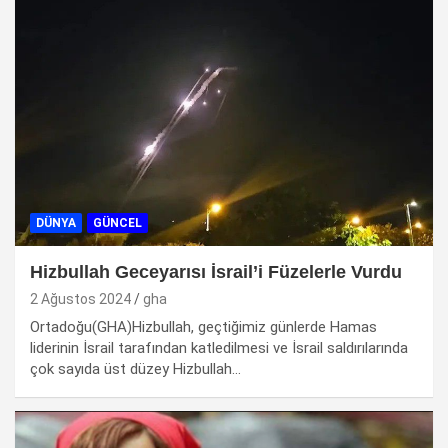
DÜNYA
GÜNCEL
Hizbullah Geceyarısı İsrail’i Füzelerle Vurdu
2 Ağustos 2024
gha
Ortadoğu(GHA)Hizbullah, geçtiğimiz günlerde Hamas
liderinin İsrail tarafından katledilmesi ve İsrail saldırılarında
çok sayıda üst düzey Hizbullah…