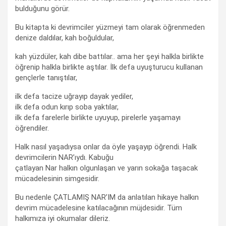
bulduğunu görür.
Bu kitapta ki devrimciler yüzmeyi tam olarak öğrenmeden
denize daldılar, kah boğuldular,
kah yüzdüler, kah dibe battılar.. ama her şeyi halkla birlikte
öğrenip halkla birlikte aştılar. İlk defa uyuşturucu kullanan
gençlerle tanıştılar,
ilk defa tacize uğrayıp dayak yediler,
ilk defa odun kırıp soba yaktılar,
ilk defa farelerle birlikte uyuyup, pirelerle yaşamayı
öğrendiler.
Halk nasıl yaşadıysa onlar da öyle yaşayıp öğrendi. Halk
devrimcilerin NAR’ıydı. Kabuğu
çatlayan Nar halkın olgunlaşan ve yarın sokağa taşacak
mücadelesinin simgesidir.
Bu nedenle ÇATLAMIŞ NAR’IM da anlatılan hikaye halkın
devrim mücadelesine katılacağının müjdesidir. Tüm
halkımıza iyi okumalar dileriz.