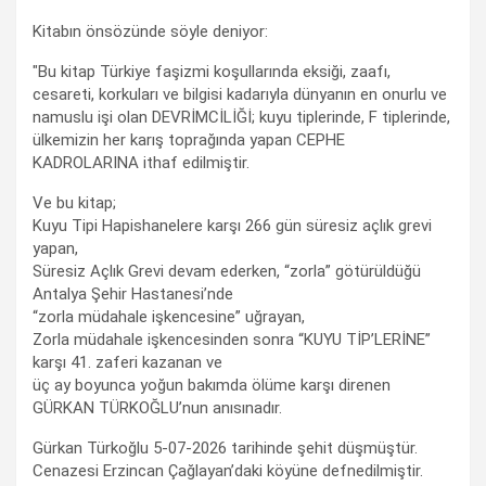
Kitabın önsözünde söyle deniyor:
"Bu kitap Türkiye faşizmi koşullarında eksiği, zaafı,
cesareti, korkuları ve bilgisi kadarıyla dünyanın en onurlu ve
namuslu işi olan DEVRİMCİLİĞİ; kuyu tiplerinde, F tiplerinde,
ülkemizin her karış toprağında yapan CEPHE
KADROLARINA ithaf edilmiştir.
Ve bu kitap;
Kuyu Tipi Hapishanelere karşı 266 gün süresiz açlık grevi
yapan,
Süresiz Açlık Grevi devam ederken, “zorla” götürüldüğü
Antalya Şehir Hastanesi’nde
“zorla müdahale işkencesine” uğrayan,
Zorla müdahale işkencesinden sonra “KUYU TİP’LERİNE”
karşı 41. zaferi kazanan ve
üç ay boyunca yoğun bakımda ölüme karşı direnen
GÜRKAN TÜRKOĞLU’nun anısınadır.
Gürkan Türkoğlu 5-07-2026 tarihinde şehit düşmüştür.
Cenazesi Erzincan Çağlayan’daki köyüne defnedilmiştir.