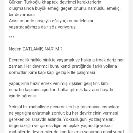
Gürkan Türkoğlu kitaptaki devrimci karakterlerin
oluşmasında büyük emeği geçen onurlu, namuslu, emekçi
bir devrimcidir.
Anısı önünde saygıyla eğiliyor, mücadelesini
yaşatacağımıza dair söz veriyoruz.
°°°
Neden ÇATLAMIŞ NAR’IM ?
Devrimcilik halkla birlikte yaşamak ve halka gitmek deriz her
zaman. Her devrimci bunu kendi pratiğinde farklı yollarla
somutlar. Kimi kapı kapı gezip kitle çalışması
yapar, kimi hazır emek verilmiş ilişkileri geliştirir, kimi
esnafın kapısını aşındırır.. halka gitmek kavramı hayatın
içinde öğrenilir.
Yoksul bir mahallede devrimcileri hiç tanımayan insanlara
ne yaptığını anlatmak zordur; bu her devrimcinin vermesi
gereken bir sınavdır aslında. Yoksulluğun, yozlaşmanın,
değersizliğin ve çaresizliğin en çıplak yaşandığı yoksul
mahallerde devrimciler de kapitalizmin yaşamda nasıl vücut