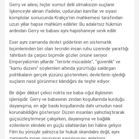
Gerry ve ailesi, hiçbir somut delil olmaksızın suçlanır.
İşkenceyle alınan ifadeler, uydurulan kanıtlar ve siyasi
komplolar sonucunda Kraliçe'nin mahkemesi tarafından
uzun yıllar hapse mahkûm edilirler. Bu adaletsiz hükmün
ardından Gerry ve babası aynı hapishaneye sevk edilir.
Eser aynı zamanda devlet şiddetinin en sistematik
biçimlerinden biri olan tecridin insan ruhu üzerinde yarattığı
tahribatı da çarpıcı biçimde gözler önüne seriyor.
Emperyalizmin yıllardır "terörle mücadele", "güvenlik" ve
"kamu düzeni" söylemleri altında yürüttüğü saldırgan
politikaların gerçek yüzünü gösterirken; devletlerin işlediği
suçların nasıl görünmez kılındığını da teşhir ediyor.
Bir diğer dikkat çekici nokta ise baba-oğul ilişkisinin
işlenişidir. Gerry ve babasının zindan koşullarında kurduğu
dayanışma, en ağır baskı koşullarında dahi umudun nasıl
korunabildiğini gösteriyor. Düzen insanları yalnızlaştırarak
güçsüzleştirmeye çalışırken, dayanışma ve bağlılık
ezilenlerin elindeki en güçlü silahlardan biri hâline geliyor.
Film bu yönüyle yalnızca bir hukuk skandalını değil, aynı
zamanda insan onurunun savunusunu anlatıyor.