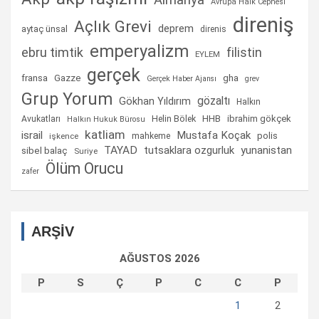
Avrupa Halk Cephesi
direniş
Açlık Grevi
deprem
aytaç ünsal
direnis
emperyalizm
ebru timtik
filistin
EYLEM
gerçek
fransa
gha
Gazze
Gerçek Haber Ajansı
grev
Grup Yorum
gözaltı
Gökhan Yıldırım
Halkın
Helin Bölek
HHB
ibrahim gökçek
Avukatları
Halkın Hukuk Bürosu
katliam
israil
Mustafa Koçak
mahkeme
polis
işkence
TAYAD
tutsaklara ozgurluk
yunanistan
sibel balaç
Suriye
Ölüm Orucu
zafer
ARŞİV
AĞUSTOS 2026
P
S
Ç
P
C
C
P
1
2