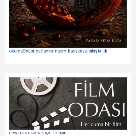
okumaOdasi-catlamis-narim-bariskaya-sıkıştırıldı
devamını okumak için tıklayın