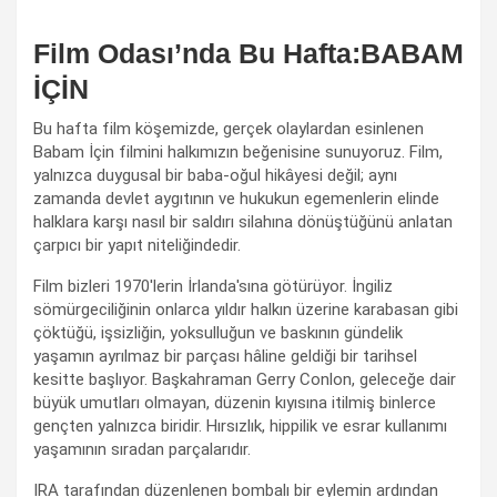
Film Odası’nda Bu Hafta:BABAM
İÇİN
Bu hafta film köşemizde, gerçek olaylardan esinlenen
Babam İçin filmini halkımızın beğenisine sunuyoruz. Film,
yalnızca duygusal bir baba-oğul hikâyesi değil; aynı
zamanda devlet aygıtının ve hukukun egemenlerin elinde
halklara karşı nasıl bir saldırı silahına dönüştüğünü anlatan
çarpıcı bir yapıt niteliğindedir.
Film bizleri 1970'lerin İrlanda'sına götürüyor. İngiliz
sömürgeciliğinin onlarca yıldır halkın üzerine karabasan gibi
çöktüğü, işsizliğin, yoksulluğun ve baskının gündelik
yaşamın ayrılmaz bir parçası hâline geldiği bir tarihsel
kesitte başlıyor. Başkahraman Gerry Conlon, geleceğe dair
büyük umutları olmayan, düzenin kıyısına itilmiş binlerce
gençten yalnızca biridir. Hırsızlık, hippilik ve esrar kullanımı
yaşamının sıradan parçalarıdır.
IRA tarafından düzenlenen bombalı bir eylemin ardından