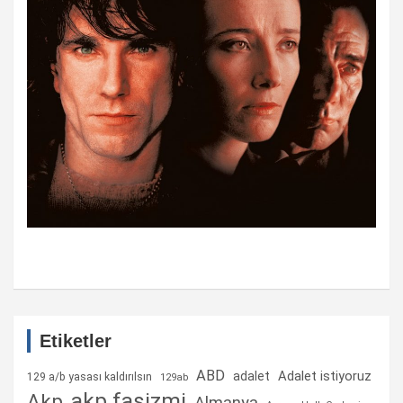
Etiketler
ABD
Adalet istiyoruz
adalet
129 a/b yasası kaldırılsın
129ab
akp faşizmi
Akp
Almanya