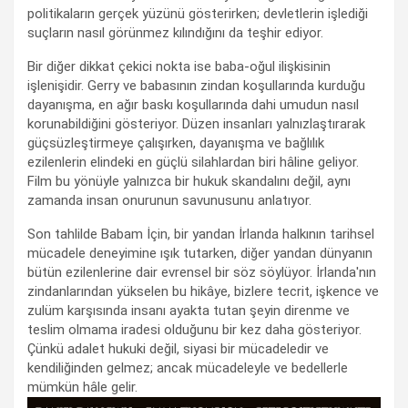
politikaların gerçek yüzünü gösterirken; devletlerin işlediği
suçların nasıl görünmez kılındığını da teşhir ediyor.
Bir diğer dikkat çekici nokta ise baba-oğul ilişkisinin
işlenişidir. Gerry ve babasının zindan koşullarında kurduğu
dayanışma, en ağır baskı koşullarında dahi umudun nasıl
korunabildiğini gösteriyor. Düzen insanları yalnızlaştırarak
güçsüzleştirmeye çalışırken, dayanışma ve bağlılık
ezilenlerin elindeki en güçlü silahlardan biri hâline geliyor.
Film bu yönüyle yalnızca bir hukuk skandalını değil, aynı
zamanda insan onurunun savunusunu anlatıyor.
Son tahlilde Babam İçin, bir yandan İrlanda halkının tarihsel
mücadele deneyimine ışık tutarken, diğer yandan dünyanın
bütün ezilenlerine dair evrensel bir söz söylüyor. İrlanda'nın
zindanlarından yükselen bu hikâye, bizlere tecrit, işkence ve
zulüm karşısında insanı ayakta tutan şeyin direnme ve
teslim olmama iradesi olduğunu bir kez daha gösteriyor.
Çünkü adalet hukuki değil, siyasi bir mücadeledir ve
kendiliğinden gelmez; ancak mücadeleyle ve bedellerle
mümkün hâle gelir.