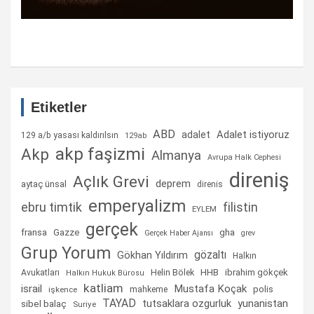
Etiketler
ABD
Adalet istiyoruz
adalet
129 a/b yasası kaldırılsın
129ab
akp faşizmi
Akp
Almanya
Avrupa Halk Cephesi
direniş
Açlık Grevi
deprem
aytaç ünsal
direnis
emperyalizm
ebru timtik
filistin
EYLEM
gerçek
fransa
gha
Gazze
Gerçek Haber Ajansı
grev
Grup Yorum
gözaltı
Gökhan Yıldırım
Halkın
Helin Bölek
HHB
ibrahim gökçek
Avukatları
Halkın Hukuk Bürosu
katliam
israil
Mustafa Koçak
mahkeme
polis
işkence
TAYAD
tutsaklara ozgurluk
yunanistan
sibel balaç
Suriye