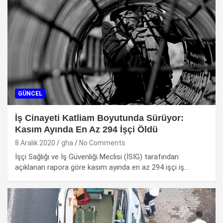
GÜNCEL
İş Cinayeti Katliam Boyutunda Sürüyor:
Kasım Ayında En Az 294 İşçi Öldü
8 Aralık 2020
gha
No Comments
İşçi Sağlığı ve İş Güvenliği Meclisi (İSİG) tarafından
açıklanan rapora göre kasım ayında en az 294 işçi iş…