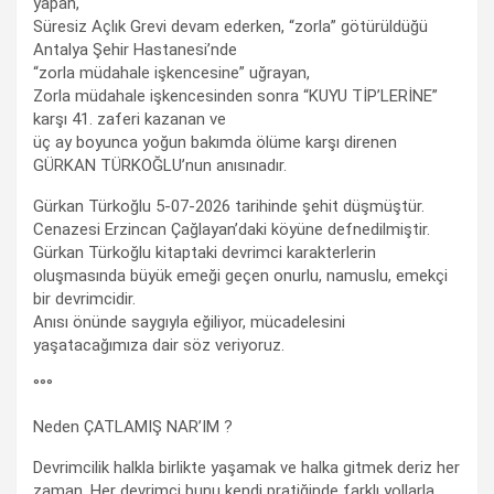
yapan,
Süresiz Açlık Grevi devam ederken, “zorla” götürüldüğü
Antalya Şehir Hastanesi’nde
“zorla müdahale işkencesine” uğrayan,
Zorla müdahale işkencesinden sonra “KUYU TİP’LERİNE”
karşı 41. zaferi kazanan ve
üç ay boyunca yoğun bakımda ölüme karşı direnen
GÜRKAN TÜRKOĞLU’nun anısınadır.
Gürkan Türkoğlu 5-07-2026 tarihinde şehit düşmüştür.
Cenazesi Erzincan Çağlayan’daki köyüne defnedilmiştir.
Gürkan Türkoğlu kitaptaki devrimci karakterlerin
oluşmasında büyük emeği geçen onurlu, namuslu, emekçi
bir devrimcidir.
Anısı önünde saygıyla eğiliyor, mücadelesini
yaşatacağımıza dair söz veriyoruz.
°°°
Neden ÇATLAMIŞ NAR’IM ?
Devrimcilik halkla birlikte yaşamak ve halka gitmek deriz her
zaman. Her devrimci bunu kendi pratiğinde farklı yollarla