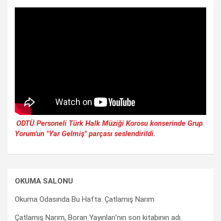
ODTÜ Personeli Türk Halk Müziği Korosu konserinde Grup
Yorum'un "Yar Gelmiş" parçası seslendirildi.
OKUMA SALONU
Okuma Odasında Bu Hafta: Çatlamış Narım
Çatlamış Narım, Boran Yayınları'nın son kitabının adı.