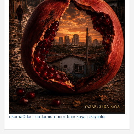
okumaOdasi-catlamis-narim-bariskaya-sıkıştırıldı