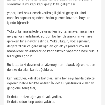
somutlar. Kimi kapı kapı gezip kitle çalışması
yapar, kimi hazır emek verilmiş ilişkileri geliştirir, kimi
esnafın kapısını aşındırır.. halka gitmek kavramı hayatın
içinde öğrenilir.
Yoksul bir mahallede devrimcileri hiç tanımayan insanlara
ne yaptığını anlatmak zordur; bu her devrimcinin vermesi
gereken bir sınavdır aslında. Yoksulluğun, yozlaşmanın,
değersizliğin ve çaresizliğin en çıplak yaşandığı yoksul
mahallerde devrimciler de kapitalizmin yaşamda nasıl vücut
bulduğunu görür.
Bu kitapta ki devrimciler yüzmeyi tam olarak öğrenmeden
denize daldılar, kah boğuldular,
kah yüzdüler, kah dibe battılar.. ama her şeyi halkla birlikte
öğrenip halkla birlikte aştılar. İlk defa uyuşturucu kullanan
gençlerle tanıştılar,
ilk defa tacize uğrayıp dayak yediler,
ilk defa odun kırıp soba yaktılar,