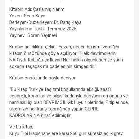
Kitabın Adı: Çatlamış Narım
Yazan: Seda Kaya
Derleyen-Düzenleyen: Dr. Barış Kaya
Yayınlanma Tarihi: Temmuz 2026
Yayınevi: Boran Yayınevi
Kitabın adı dikkat çekici. Yazarı, neden bu ismi verdiğini
kitabın önsözünde şöyle açıklıyor: "Halk devrimcilerin
NAR’ıydı. Kabuğu çatlayan Nar halkın olgunlaşan ve yarın
sokağa taşacak mücadelesinin simgesidir."
Kitabın önsözünde söyle deniyor:
"Bu kitap Türkiye faşizmi koşullarında eksiği, zaafı,
cesareti, korkuları ve bilgisi kadarıyla dünyanın en onurlu ve
namuslu işi olan DEVRİMCİLİĞİ; kuyu tiplerinde, F tiplerinde,
ülkemizin her karış toprağında yapan CEPHE
KADROLARINA ithaf edilmiştir.
Ve bu kitap;
Kuyu Tipi Hapishanelere karşı 266 gün süresiz açlık grevi