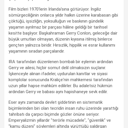
Film bizleri 1970'lerin İrlanda'sına götürüyor. İngiliz
sömürgeciliğinin onlarca yıldır halkın üzerine karabasan gibi
çöktüğü, işsizliğin, yoksulluğun ve baskının gündelik
yaşamın ayrılmaz bir parçası hâline geldiği bir tarihsel
kesitte başlıyor. Başkahraman Gerry Conlon, geleceğe dair
büyük umutları olmayan, düzenin kıyısına itilmiş binlerce
gençten yalnızca biridir. Hırsızlık, hippilik ve esrar kullanımı
yaşamının sıradan parçalarıdır.
IRA tarafından düzenlenen bombalı bir eylemin ardından
Gerry ve ailesi, hiçbir somut delil olmaksızın suçlanır.
İşkenceyle alınan ifadeler, uydurulan kanıtlar ve siyasi
komplolar sonucunda Kraliçe'nin mahkemesi tarafından
uzun yıllar hapse mahkûm edilirler. Bu adaletsiz hükmün
ardından Gerry ve babası aynı hapishaneye sevk edilir.
Eser aynı zamanda devlet şiddetinin en sistematik
biçimlerinden biri olan tecridin insan ruhu üzerinde yarattığı
tahribatı da çarpıcı biçimde gözler önüne seriyor.
Emperyalizmin yıllardır "terörle mücadele", "güvenlik" ve
"kamu düzeni" söylemleri altında yürüttüğü saldırgan